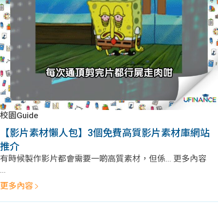
問題
計算
大專
機
學生
生筍
學生
福利
工推
故事
uFina
介
聯絡
分享
nce
搵工
我們
校園Guide
大學
校園
Gui
【影片素材懶人包】3個免費高質影片素材庫網站
推介
生學
贊助
de
有時候製作影片都會需要一啲高質素材，但係... 更多內容
...
費貸
Exc
更多內容
款
han