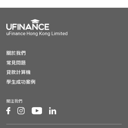
貸款
ge
計數
Gui
機
de
uFinance Hong Kong Limited
網上
校園
關於我們
私人
Gui
常見問題
貸款計算機
貸款
de
學生成功案例
貸款
理財
關注我們
計數
Gui
機
de