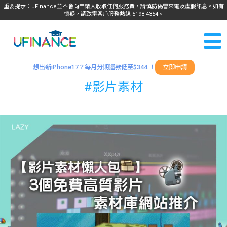
重要提示：uFinance並不會向申請人收取任何服務費，請慎防偽冒來電及虛假訊息。如有
懷疑，請致電客戶服務熱線
5198
4354
。
聯絡我
關於
們
想出新iPhone17？每月分期還款低至$344 ！
立即申請
＋
我們
#影片素材
852
貸款
5198
4354
服務
學生
學生
貸款
資訊
Blog
常見
貸款