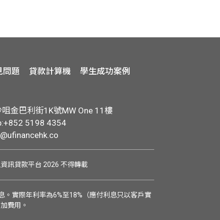
見問題
貸款計算機
學生成功案例
金巴利街1K號MW One 11樓
+852 5198 4354
o@ufinancehk.co
學生資訊貸款平台 2026 不得轉載
。實際年利率為6%至18%（應付利息只以客戶實
附加費用。