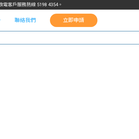
請致電客戶服務熱線
5198
4354
。
聯絡我們
立即申請
校