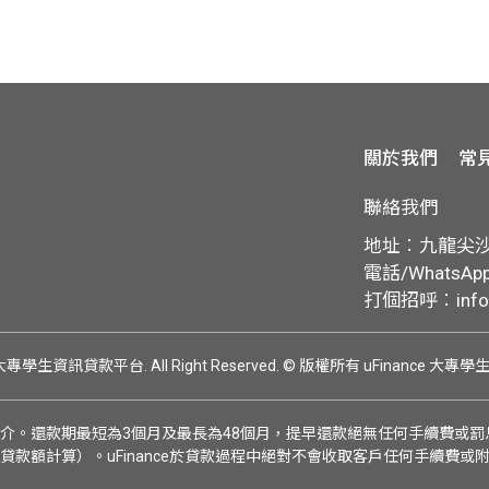
關於我們
常
聯絡我們
地址︰九龍尖沙咀
電話/WhatsApp:
打個招呼︰
inf
ce 大專學生資訊貸款平台. All Right Reserved.
© 版權所有 uFinance 大專
介。還款期最短為3個月及最長為48個月，提早還款絕無任何手續費或罰息
貸款額計算）。uFinance於貸款過程中絕對不會收取客戶任何手續費或