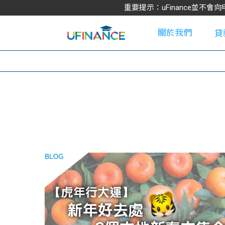
重要提示：uFinance並
關於我們
貸
學
大
貸
網
款