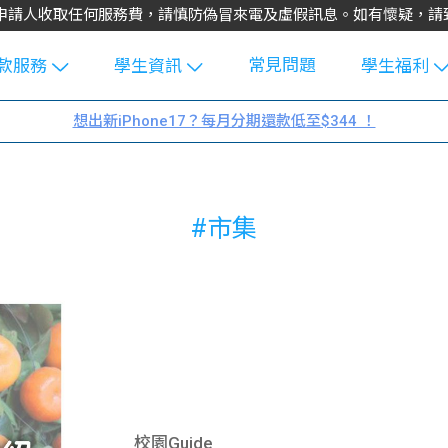
不會向申請人收取任何服務費，請慎防偽冒來電及虛假訊息。如有懷疑，
常見問題
款服務
學生資訊
學生福利
生貸款
Blog
uFinance 
想出新iPhone17？每月分期還款低至$344 ！
貸款計算
大專生筍
園贊助
機
工推介
學生故事
搵工
#市集
分享
Guide
Exchang
學生學費
e Guide
款
校園
貸款計數
Guide
機
理財
上私人貸
Guide
校園Guide