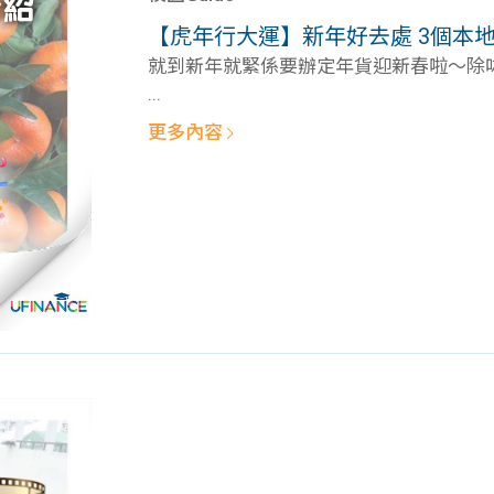
學生貸款
貸款計數
【虎年行大運】新年好去處 3個本
101
機
就到新年就緊係要辦定年貨迎新春啦～除咗去
...
更多內容