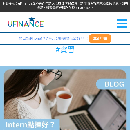
重要提示：uFinance並不會向申請人收取任何服務費，請慎防偽冒來電及虛假訊息。如有
懷疑，請致電客戶服務熱線
5198
4354
。
聯絡我
關於
們
想出新iPhone17？每月分期還款低至$344 ！
立即申請
＋
我們
#實習
852
貸款
5198
4354
服務
學生
學生
貸款
資訊
Blog
常見
貸款