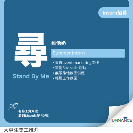
貸款
ge
計數
Gui
機
de
網上
校園
私人
Gui
貸款
de
貸款
理財
計數
Gui
機
de
大專生筍工推介