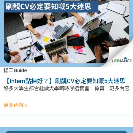
問題
計算
大專
機
學生
生筍
學生
福利
工推
故事
uFina
介
聯絡
分享
nce
搵工
我們
搵工Guide
大學
校園
Gui
【Intern點揀好？】刷靚CV必定要知嘅5大迷思
好多大學生都會趁讀大學嘅時候搵實習，係真... 更多內容
生學
贊助
de
...
更多內容
費貸
Exc
款
han