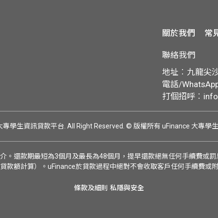
關於我們
常
聯絡我們
地址︰九龍尖沙咀
電話/WhatsApp:
打個招呼︰
inf
ce 大專學生資訊貸款平台. All Right Reserved.
© 版權所有 uFinance 大專
介。還款期最短為3個月及最長為48個月，提早還款絕無任何手續費或罰息
貸款額計算）。uFinance於貸款過程中絕對不會收取客戶任何手續費或
條款及細則
私隱與安全