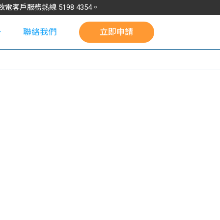
請致電客戶服務熱線
5198
4354
。
聯絡我們
立即申請
校