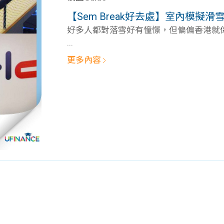
學生貸款
貸款計數
【Sem Break好去處】室內模擬
101
機
好多人都對落雪好有憧憬，但偏偏香港就係一
...
更多內容