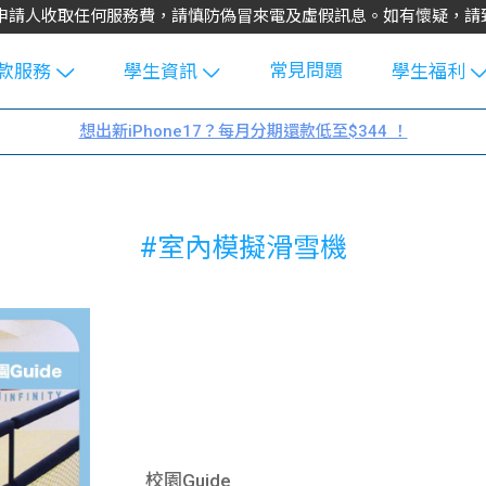
不會向申請人收取任何服務費，請慎防偽冒來電及虛假訊息。如有懷疑，
常見問題
款服務
學生資訊
學生福利
生貸款
Blog
uFinance 
想出新iPhone17？每月分期還款低至$344 ！
貸款計算
大專生筍
園贊助
機
工推介
學生故事
搵工
#室內模擬滑雪機
分享
Guide
Exchang
學生學費
e Guide
款
校園
貸款計數
Guide
機
理財
上私人貸
Guide
校園Guide