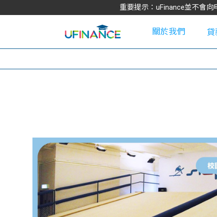
重要提示：uFinance並
關於我們
貸
學
大
貸
網
款