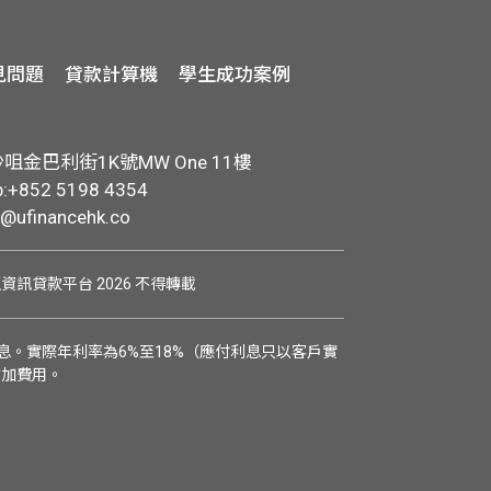
見問題
貸款計算機
學生成功案例
金巴利街1K號MW One 11樓
+852 5198 4354
o@ufinancehk.co
學生資訊貸款平台 2026 不得轉載
。實際年利率為6%至18%（應付利息只以客戶實
附加費用。