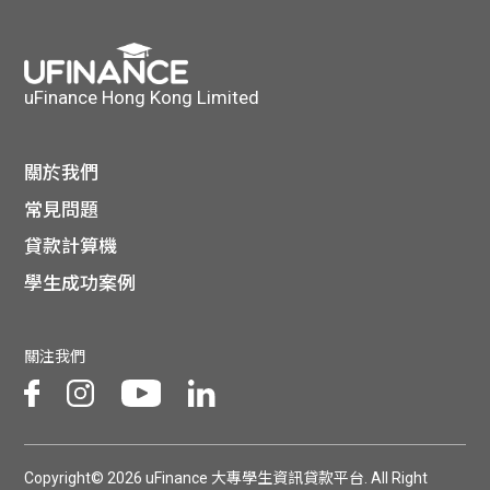
貸款
ge
計數
Gui
uFinance Hong Kong Limited
機
de
網上
關於我們
校園
常見問題
私人
Gui
貸款計算機
貸款
學生成功案例
de
貸款
理財
關注我們
計數
Gui
機
de
Copyright© 2026 uFinance 大專學生資訊貸款平台. All Right