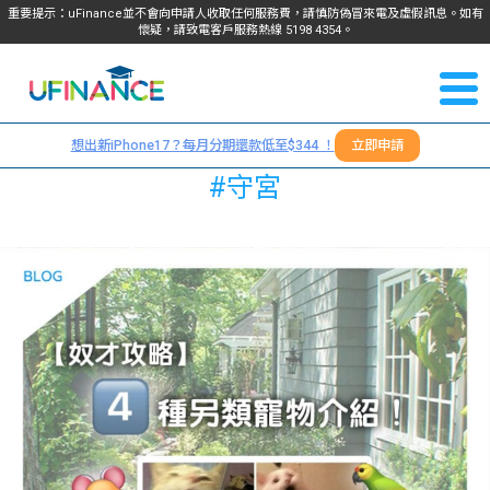
重要提示：uFinance並不會向申請人收取任何服務費，請慎防偽冒來電及虛假訊息。如有
懷疑，請致電客戶服務熱線
5198
4354
。
聯絡我
關於
們
想出新iPhone17？每月分期還款低至$344 ！
立即申請
＋
我們
#守宮
852
貸款
5198
4354
服務
學生
學生
貸款
資訊
Blog
常見
貸款