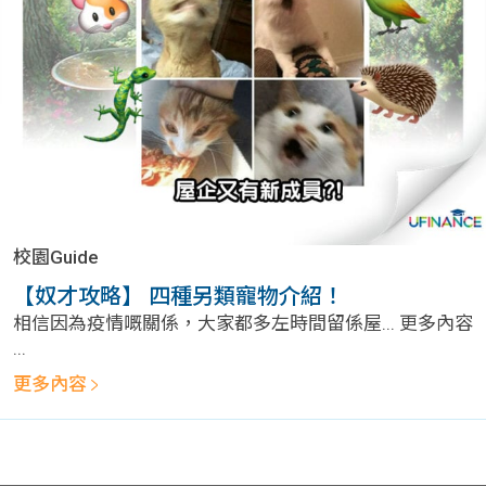
問題
計算
大專
機
學生
生筍
學生
福利
工推
故事
uFina
介
聯絡
分享
nce
搵工
我們
校園Guide
大學
校園
Gui
【奴才攻略】 四種另類寵物介紹！
相信因為疫情嘅關係，大家都多左時間留係屋... 更多內容
生學
贊助
de
...
更多內容
費貸
Exc
款
han