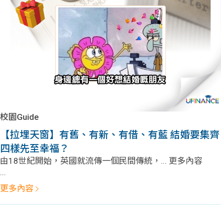
問題
計算
大專
機
學生
生筍
學生
福利
工推
故事
uFina
介
聯絡
分享
nce
搵工
我們
校園Guide
大學
校園
Gui
【拉埋天窗】有舊、有新、有借、有藍 結婚要集齊
四樣先至幸福？
生學
贊助
de
由18世紀開始，英國就流傳一個民間傳統，... 更多內容
...
費貸
Exc
更多內容
款
han