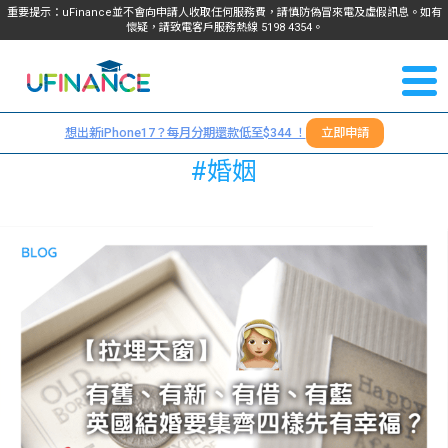
重要提示：uFinance並不會向申請人收取任何服務費，請慎防偽冒來電及虛假訊息。如有
懷疑，請致電客戶服務熱線
5198
4354
。
聯絡我
關於
們
想出新iPhone17？每月分期還款低至$344 ！
立即申請
＋
我們
#婚姻
852
貸款
5198
4354
服務
學生
學生
貸款
資訊
Blog
常見
貸款