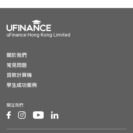
貸款
ge
計數
Gui
機
de
uFinance Hong Kong Limited
網上
校園
關於我們
私人
Gui
常見問題
貸款計算機
貸款
de
學生成功案例
貸款
理財
關注我們
計數
Gui
機
de