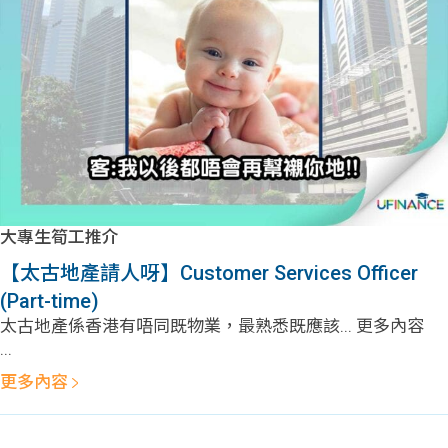
問題
計算
大專
機
學生
生筍
學生
福利
工推
故事
uFina
介
聯絡
分享
nce
搵工
我們
大專生筍工推介
大學
校園
Gui
【太古地產請人呀】Customer Services Officer
(Part-time)
生學
贊助
de
太古地產係香港有唔同既物業，最熟悉既應該... 更多內容
...
費貸
Exc
更多內容
款
han