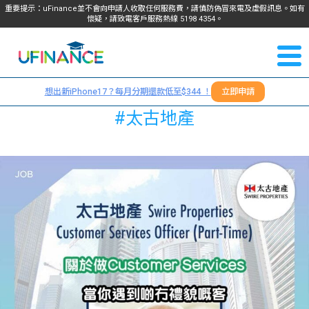
重要提示：uFinance並不會向申請人收取任何服務費，請慎防偽冒來電及虛假訊息。如有
懷疑，請致電客戶服務熱線
5198
4354
。
聯絡我
關於
們
想出新iPhone17？每月分期還款低至$344 ！
立即申請
＋
我們
#太古地產
852
貸款
5198
4354
服務
學生
學生
貸款
資訊
Blog
常見
貸款