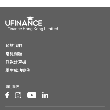
貸款
ge
計數
Gui
機
de
uFinance Hong Kong Limited
網上
校園
關於我們
私人
Gui
常見問題
貸款計算機
貸款
de
學生成功案例
貸款
理財
關注我們
計數
Gui
機
de