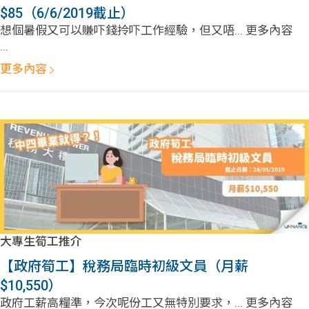
問題
計算
大專
$85（6/6/2019截止）
想個暑假又可以賺吓錢拎吓工作經驗，但又唔... 更多內容
機
學生
生筍
...
更多內容
學生
福利
工推
故事
uFina
介
聯絡
分享
nce
搵工
我們
大學
校園
Gui
生學
贊助
de
大專生筍工推介
費貸
Exc
【政府筍工】稅務局臨時初級文員（月薪
款
han
$10,550）
政府工薪高糧準，今次呢份工又無特別要求，... 更多內容