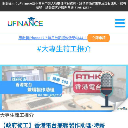
重要提示：uFinance並不會向申請人收取任何服務費，請慎防偽冒來電及虛假訊息。如有
懷疑，請致電客戶服務熱線
5198
4354
。
聯絡我
關於
們
想出新iPhone17？每月分期還款低至$344 ！
立即申請
＋
我們
#大專生筍工推介
852
貸款
5198
4354
服務
學生
學生
貸款
資訊
大專生筍工推介
Blog
常見
貸款
【政府筍工】香港電台兼職製作助理-時薪