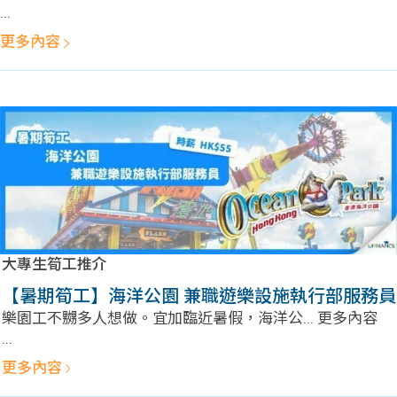
貸款
ge
...
更多內容
計數
Gui
機
de
網上
校園
私人
Gui
貸款
de
大專生筍工推介
貸款
理財
【暑期筍工】海洋公園 兼職遊樂設施執行部服務員
樂園工不嬲多人想做。宜加臨近暑假，海洋公... 更多內容
計數
Gui
...
機
de
更多內容