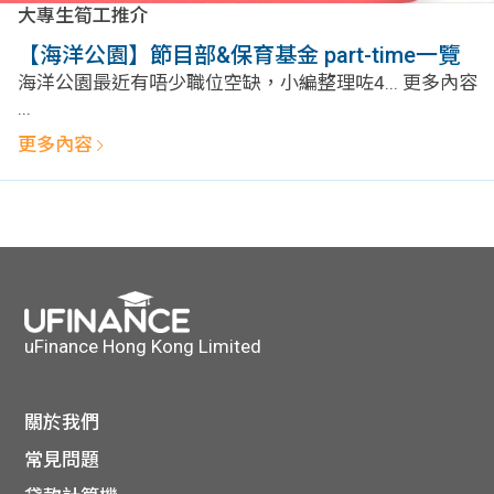
問題
計算
大專
大專生筍工推介
【海洋公園】節目部&保育基金 part-time一覽
機
學生
生筍
海洋公園最近有唔少職位空缺，小編整理咗4... 更多內容
...
學生
福利
工推
更多內容
故事
uFina
介
聯絡
分享
nce
搵工
我們
大學
校園
Gui
生學
贊助
de
uFinance Hong Kong Limited
費貸
Exc
關於我們
款
han
常見問題