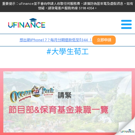
重要提示：uFinance並不會向申請人收取任何服務費，請慎防偽冒來電及虛假訊息。如有
懷疑，請致電客戶服務熱線
5198
4354
。
聯絡我
關於
們
想出新iPhone17？每月分期還款低至$344 ！
立即申請
＋
我們
#大學生荀工
852
貸款
5198
4354
服務
學生
學生
貸款
資訊
Blog
常見
貸款