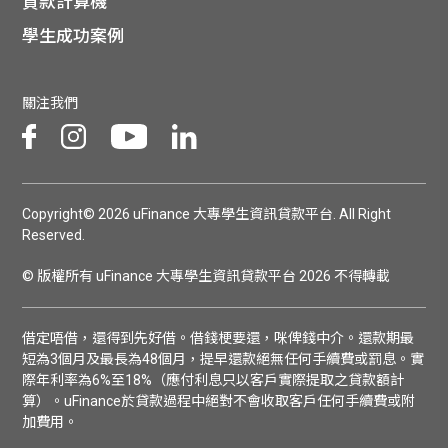
貸款計算機
貸款
ge
學生成功案例
計數
Gui
關注我們
機
de
網上
校園
私人
Gui
Copyright© 2026 uFinance 大專學生資訊貸款平台. All Right
Reserved.
貸款
de
© 版權所有 uFinance 大專學生資訊貸款平台 2026 不得轉載
貸款
理財
借定唔借，還得到先好借。借錢梗要還，咪俾錢中介。還款期最
計數
Gui
短為3個月及最長為48個月，提早還款絕無任何手續費或罰息。實
際年利率為6%至18%（應付利息只以客戶實際提取之貸款額計
算）。uFinance於貸款過程中絕對不會收取客戶任何手續費或附
機
de
加費用。