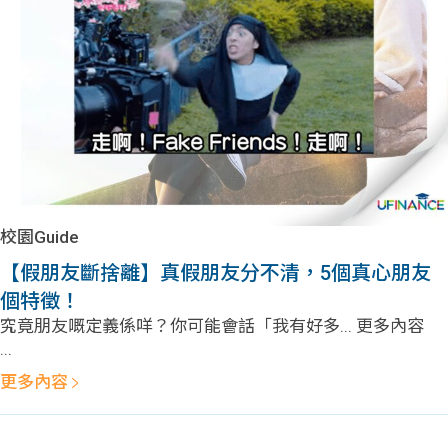
問題
計算
大專
機
學生
生筍
學生
福利
工推
故事
uFina
介
聯絡
分享
nce
搵工
我們
校園Guide
大學
校園
Gui
【假朋友斷捨離】真假朋友分不清，5個真心朋友
個特徵！
生學
贊助
de
究竟朋友嘅定義係咩？你可能會話「我有好多... 更多內容
...
費貸
Exc
更多內容
款
han