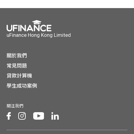
貸款
ge
計數
Gui
機
de
uFinance Hong Kong Limited
網上
校園
關於我們
私人
Gui
常見問題
貸款計算機
貸款
de
學生成功案例
貸款
理財
關注我們
計數
Gui
機
de