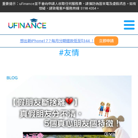
重要提示：uFinance並不會向申請人收取任何服務費，請慎防偽冒來電及虛假訊息。如有
懷疑，請致電客戶服務熱線
5198
4354
。
聯絡我
關於
們
想出新iPhone17？每月分期還款低至$344 ！
立即申請
＋
我們
#友情
852
貸款
5198
4354
服務
學生
學生
貸款
資訊
Blog
常見
貸款