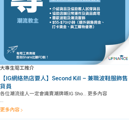
問題
計算
大專
機
學生
生筍
學生
福利
工推
故事
uFina
介
聯絡
分享
nce
搵工
我們
大專生筍工推介
大學
校園
Gui
【IG網絡熱店要人】Second Kill – 兼職波鞋服飾售
貨員
生學
贊助
de
各位潮流達人一定會識賣潮牌嘅IG Sho... 更多內容
...
費貸
Exc
更多內容
款
han