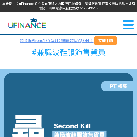
重要提示：uFinance並不會向申請人收取任何服務費，請慎防偽冒來電及虛假訊息。如有
懷疑，請致電客戶服務熱線
5198
4354
。
聯絡我
關於
們
想出新iPhone17？每月分期還款低至$344 ！
立即申請
＋
我們
#兼職波鞋服飾售貨員
852
貸款
5198
4354
服務
學生
學生
貸款
資訊
Blog
常見
貸款