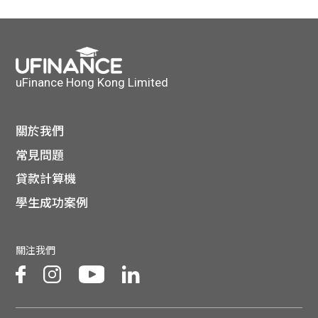
貸款
ge
計數
Gui
機
de
uFinance Hong Kong Limited
網上
校園
關於我們
私人
Gui
常見問題
貸款計算機
貸款
de
學生成功案例
貸款
理財
關注我們
計數
Gui
機
de