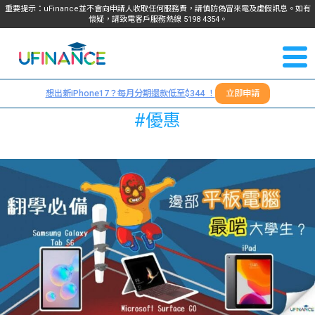
重要提示：uFinance並不會向申請人收取任何服務費，請慎防偽冒來電及虛假訊息。如有
懷疑，請致電客戶服務熱線
5198
4354
。
聯絡我
關於
們
想出新iPhone17？每月分期還款低至$344 ！
立即申請
＋
我們
#優惠
852
貸款
5198
4354
服務
學生
學生
貸款
資訊
Blog
常見
貸款