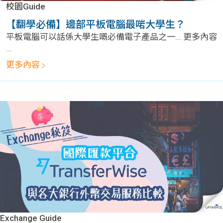
問題
計算
大專
校園Guide
【翻學必備】邊部平板電腦最啱大學生？
機
學生
生筍
平板電腦可以話係大學生嘅必備電子產品之一... 更多內容
...
學生
福利
工推
更多內容
故事
uFina
介
聯絡
分享
nce
搵工
我們
大學
校園
Gui
生學
贊助
de
費貸
Exc
款
han
Exchange Guide