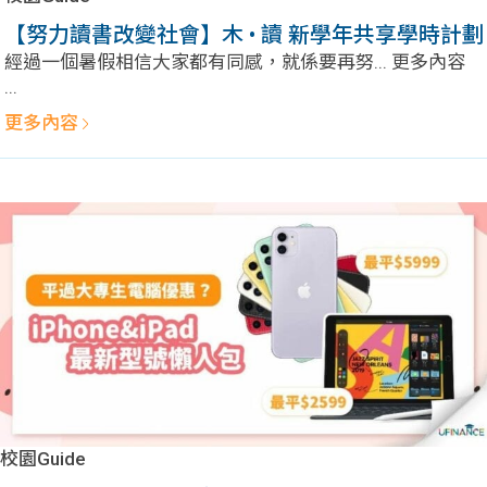
學生
【努力讀書改變社會】木 • 讀 新學年共享學時計劃
經過一個暑假相信大家都有同感，就係要再努... 更多內容
貸款
...
更多內容
101
校園Guide