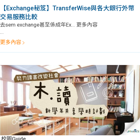
貸款
ge
【Exchange秘笈】TransferWise與各大銀行外幣
交易服務比較
計數
Gui
去sem exchange甚至係成年Ex... 更多內容
...
機
de
更多內容
網上
校園
私人
Gui
貸款
de
貸款
理財
計數
Gui
機
de
校園Guide