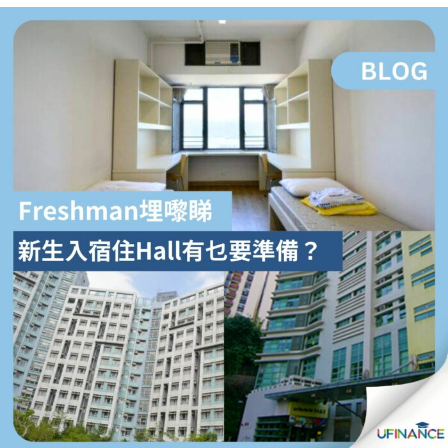
貸款
ge
計數
Gui
機
de
網上
校園
私人
Gui
貸款
de
貸款
理財
計數
Gui
機
de