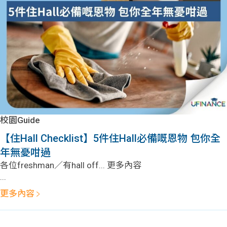
問題
計算
大專
機
學生
生筍
學生
福利
工推
故事
uFina
介
聯絡
分享
nce
搵工
我們
校園Guide
大學
校園
Gui
【住Hall Checklist】5件住Hall必備嘅恩物 包你全
年無憂咁過
生學
贊助
de
各位freshman／有hall off... 更多內容
...
費貸
Exc
更多內容
款
han