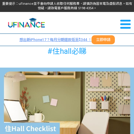
重要提示：uFinance並不會向申請人收取任何服務費，請慎防偽冒來電及虛假訊息。如有
懷疑，請致電客戶服務熱線
5198
4354
。
聯絡我
關於
們
想出新iPhone17？每月分期還款低至$344 ！
立即申請
＋
我們
#住hall必睇
852
貸款
5198
4354
服務
學生
學生
貸款
資訊
Blog
常見
貸款