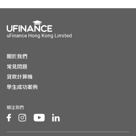
貸款
ge
計數
Gui
機
de
uFinance Hong Kong Limited
網上
校園
關於我們
私人
Gui
常見問題
貸款計算機
貸款
de
學生成功案例
貸款
理財
關注我們
計數
Gui
機
de