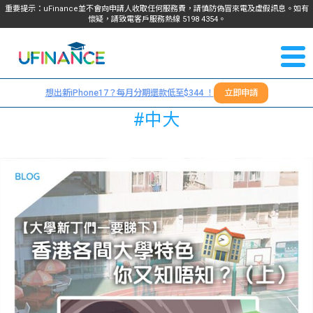
重要提示：uFinance並不會向申請人收取任何服務費，請慎防偽冒來電及虛假訊息。如有
懷疑，請致電客戶服務熱線
5198
4354
。
聯絡我
關於
們
想出新iPhone17？每月分期還款低至$344 ！
立即申請
＋
我們
#中大
852
貸款
5198
4354
服務
學生
學生
貸款
資訊
Blog
常見
貸款