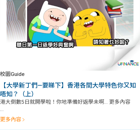
問題
計算
大專
機
學生
生筍
學生
福利
工推
故事
uFina
介
聯絡
分享
nce
搵工
我們
校園Guide
大學
校園
Gui
【大學新丁們—要睇下】香港各間大學特色你又知
唔知？（上）
生學
贊助
de
港大倒數5日就開學啦！你地準備好返學未啊... 更多內容
...
費貸
Exc
更多內容
款
han