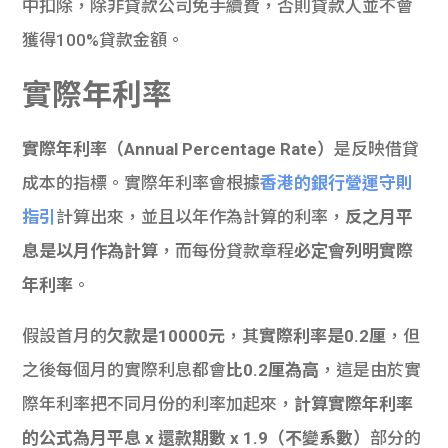
中扣除，除非貸款公司免手續費，否則貸款人並不會
獲得100%貸款金額。
實際年利率
實際年利率（Annual Percentage Rate）
是反映借貸
成本的指標。實際年利率會根據
香港的銀行營運守則
指引
計算出來，並且以年作為計算的利率，
反之月平
息是以月作為計算
，而每份貸款章程
必定會列明實際
年利率
。
假設首月的
欠款是10000元
，其
實際利率是0.2厘
，但
之後每個月的實際利息都會
比0.2厘為高
，這是由於實
際年利率把不同月份的利率加起來，
計算實際年利率
的公式為月平息 x 還款期數 x 1.9（不變系數）
部分的