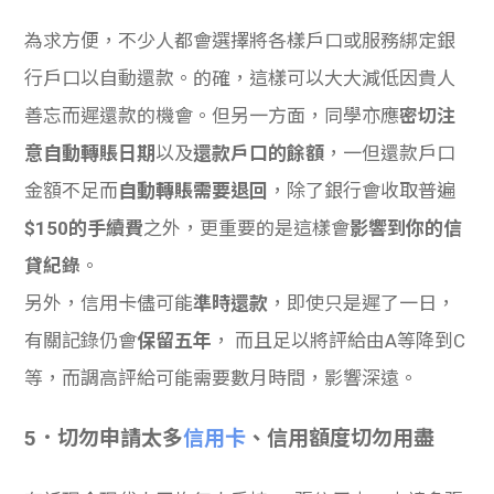
為求方便，不少人都會選擇將各樣戶口或服務綁定銀
行戶口以自動還款。的確，這樣可以大大減低因貴人
善忘而遲還款的機會。但另一方面，同學亦應
密切注
意自動轉賬日期
以及
還款戶口的餘額
，一但還款戶口
金額不足而
自動轉賬需要退回
，除了銀行會收取普遍
$150的手續費
之外，更重要的是這樣會
影響到你的信
貸紀錄
。
另外，信用卡儘可能
準時還款
，即使只是遲了一日，
有關記錄仍會
保留五年
， 而且足以將評給由A等降到C
等，而調高評給可能需要數月時間，影響深遠。
5．切勿申請太多
信用卡
、信用額度切勿用盡