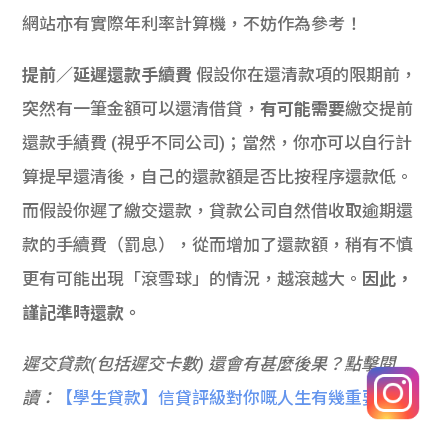
網站亦有實際年利率計算機，不妨作為參考！
提前／延遲還款手續費
假設你在還清款項的限期前，
突然有一筆金額可以還清借貸，
有可能需要
繳交提前
還款手績費 (視乎不同公司)；當然，你亦可以自行計
算提早還清後，自己的還款額是否比按程序還款低。
而假設你遲了繳交還款，貸款公司自然借收取逾期還
款的手續費（罰息），從而增加了還款額，稍有不慎
更有可能出現「滾雪球」的情況，越滾越大。
因此，
謹記準時還款。
遲交貸款(包括遲交卡數) 還會有甚麼後果？點擊閱
讀：
【學生貸款】信貸評級對你嘅人生有幾重要？