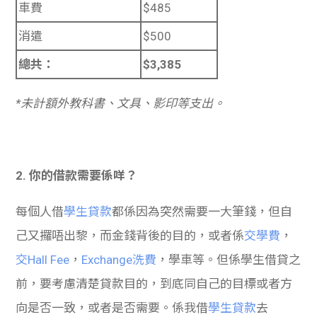
車費
$485
消遣
$500
總共：
$3,385
*未計額外教科書、文具、影印等支出。
2. 你的借款需要係咩？
每個人借
學生貸款
都係因為突然需要一大筆錢，但自
己又攞唔出黎，而金錢背後的目的，或者係
交學費
，
交Hall Fee
，
Exchange洗費
，學車等。但係學生借貸之
前，要考慮清楚貸款目的，到底同自己的目標或者方
向是否一致，或者是否需要。係我借
學生貸款
去