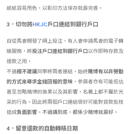
感紙容易甩色，以影印方法保存就最完善。
3．切勿將
HKJC
戶口連結到銀行戶口
自從馬會開發了網上投注，有人會申請馬會的電子轉
賬服務，將
投注戶口連結到銀行戶口
以作即時存款及
提款之用。
不過
極不建議
同學將兩者連結，始終
賭博有以非勞動
的方式來尋求金錢回報的意味
，參與者亦有可能低估
甚至忽略賭博的後果以及其影響，名義上都不屬於光
采的行為。因此將兩個戶口連結很好可能對貸款批核
造成
負面影響
。
不過講到底，都係少賭博就最好。
4．留意還款的自動轉賬日期