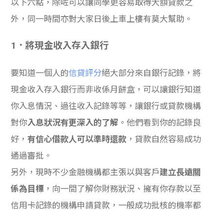
以下六點，除咗可以讓同學更容易取得大額貸款之
學生
外，同一時間亦對大家日後上車上樓有莫大幫助。
貸款
1．將現金收入存入銀行
101
要知道一個人的
信貸評分
絕大部分來自銀行記錄，將
現金收入存入銀行而非收係月餅盒，可以讓銀行知道
你入息情況、過往收入記錄等等，讓銀行或貸款機構
對你
入息狀況有更深入的了解
。他們看到你的記錄良
好，
有信心借款人可以準時還款
，貸款自然容易成功
通過審批。
另外，現時不少金融機構都主張以與客戶
建立長遠關
係為目標
，向一間了解你財務狀況、擁有你存款以至
信用卡記錄的機構申請貸款，一般成功批核的機率都