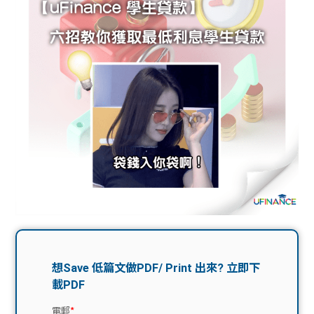
問題
計算
大專
機
學生
生筍
學生
福利
工推
故事
uFina
介
聯絡
分享
nce
搵工
我們
大學
校園
Gui
生學
贊助
de
費貸
Exc
款
han