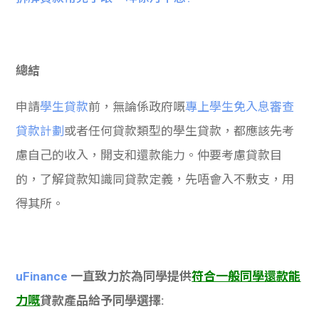
總結
申請
學生貸款
前，無論係政府嘅
專上學生免入息審查
貸款計劃
或者任何貸款類型的學生貸款，都應該先考
慮自己的收入，開支和還款能力。仲要考慮貸款目
的，了解貸款知識同貸款定義，先唔會入不敷支，用
得其所。
uFinance
一直致力於為同學提供
符合一般同學還款能
力嘅
貸款產品給予同學選擇: