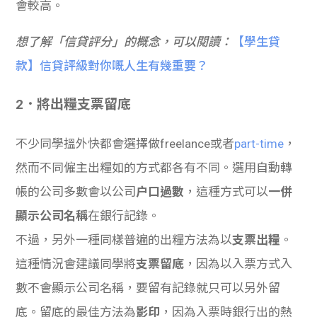
會較高。
想了解「信貸評分」的概念，可以閱讀：
【學生貸
款】信貸評級對你嘅人生有幾重要？
2．將出糧支票留底
不少同學搵外快都會選擇做freelance或者
part-time
，
然而不同僱主出糧如的方式都各有不同。選用自動轉
帳的公司多數會以公司
户口過數
，這種方式可以
一併
顯示公司名稱
在銀行記錄。
不過，另外一種同樣普遍的出糧方法為以
支票出糧
。
這種情況會建議同學將
支票留底
，因為以入票方式入
數不會顯示公司名稱，要留有記錄就只可以另外留
底。留底的最佳方法為
影印
，因為入票時銀行出的熱