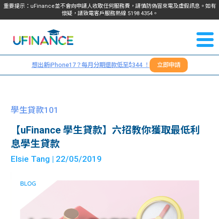
重要提示：uFinance並不會向申請人收取任何服務費，請慎防偽冒來電及虛假訊息。如有
懷疑，請致電客戶服務熱線
5198
4354
。
聯絡我
關於
們
想出新iPhone17？每月分期還款低至$344 ！
立即申請
＋
我們
852
貸款
5198
學生貸款101
4354
服務
【uFinance 學生貸款】六招教你獲取最低利
息學生貸款
學生
學生
Elsie Tang
| 22/05/2019
貸款
資訊
Blog
常見
貸款