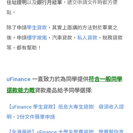
住址證明
以
及
銀行月結單
，遞交申請文件時都方便
點。
除了申請
學生貸款
，其實上面講的方法對於畢業之
後，申請
樓宇按揭
，汽車貸款，
私人貸款
，稅務貸款
等，都有幫助！
uFinance
一直致力於為同學提供
符合一般同學
還款能力嘅
貸款產品給予同學選擇:
【uFinance 學生貸款】低息大專生貸款︳毋須收入證
明，2份文件簡單申請
【全港最抵】uFinance 大學生學費貸款︳學費幫你直