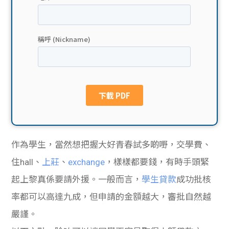
貸款
ge
計數
Gui
機
de
網上
校園
私人
Gui
貸款
de
作為學生，當然想把握大好青春試多啲嘢，交學費、
貸款
理財
住hall、
上莊
、
exchange
，樣樣都要錢，有時手頭緊
起上黎真係要請外援。一般而言，
學生貸款
成功批核
計數
Gui
率都可以高達九成，但申請的金額越大，審批自然越
機
de
嚴謹。