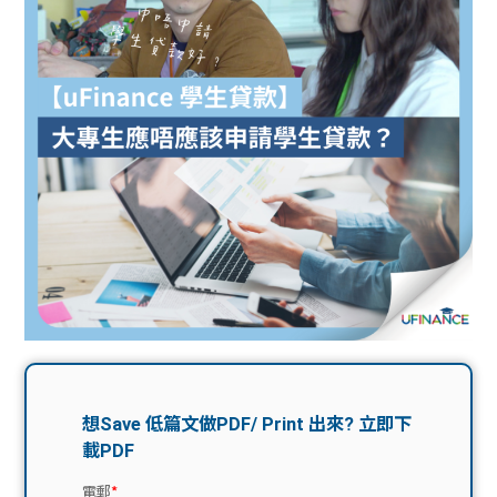
問題
計算
大專
機
學生
生筍
學生
福利
工推
故事
uFina
介
聯絡
分享
nce
搵工
我們
大學
校園
Gui
生學
贊助
de
費貸
Exc
款
han