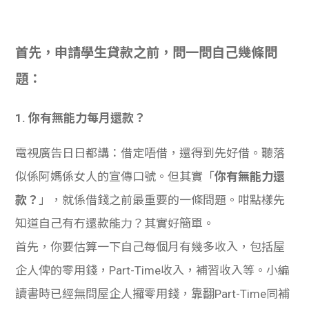
學生
貸款
首先，申請學生貸款之前，問一問自己幾條問
101
題：
1. 你有無能力每月還款？
電視廣告日日都講：借定唔借，還得到先好借。聽落
似係阿媽係女人的宣傳口號。但其實「
你有無能力還
款？
」，就係借錢之前最重要的一條問題。咁點樣先
知道自己有冇還款能力？其實好簡單。
首先，你要估算一下自己每個月有幾多收入，包括屋
企人俾的零用錢，Part-Time收入，補習收入等。小編
讀書時已經無問屋企人攞零用錢，靠翻Part-Time同補