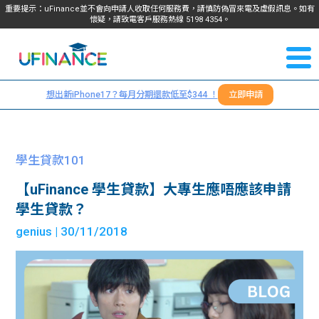
重要提示：uFinance並不會向申請人收取任何服務費，請慎防偽冒來電及虛假訊息。如有
懷疑，請致電客戶服務熱線
5198
4354
。
聯絡我
關於
們
想出新iPhone17？每月分期還款低至$344 ！
立即申請
＋
我們
852
貸款
5198
學生貸款101
4354
服務
【uFinance 學生貸款】大專生應唔應該申請
學生貸款？
學生
學生
genius
| 30/11/2018
貸款
資訊
Blog
常見
貸款