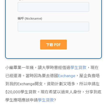
貸款
ge
計數
Gui
機
de
網上
校園
私人
Gui
貸款
de
小編畢業一年幾，讀大學時曾經借過
學生貸款
，現在
貸款
理財
已經還清。當時因為要去德國
Exchange
，屋企負擔唔
到我的Exchange開支，資助計劃又唔多，所以申請左
計數
Gui
$20,000學生貸款。現在希望以過來人身份，分享到底
機
de
學生應唔應該申請
學生貸款
?