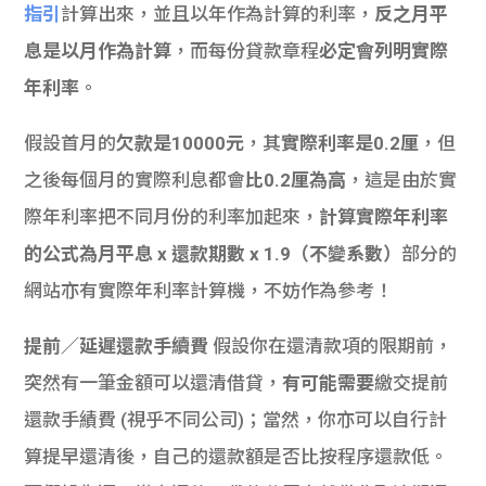
指引
計算出來，並且以年作為計算的利率，
反之月平
息是以月作為計算
，而每份貸款章程
必定會列明實際
年利率
。
假設首月的
欠款是10000元
，其
實際利率是0.2厘
，但
之後每個月的實際利息都會
比0.2厘為高
，這是由於實
際年利率把不同月份的利率加起來，
計算實際年利率
的公式為月平息 x 還款期數 x 1.9（不變系數）
部分的
網站亦有實際年利率計算機，不妨作為參考！
提前／延遲還款手續費
假設你在還清款項的限期前，
突然有一筆金額可以還清借貸，
有可能需要
繳交提前
還款手績費 (視乎不同公司)；當然，你亦可以自行計
算提早還清後，自己的還款額是否比按程序還款低。