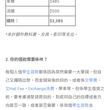
車費
$485
消遣
$500
總共：
$3,385
*未計額外教科書、文具、影印等支出。
2. 你的借款需要係咩？
每個人借
學生貸款
都係因為突然需要一大筆錢，但自
己又攞唔出黎，而金錢背後的目的，或者係
交學費
，
交Hall Fee
，
Exchange洗費
，學車等。但係學生借貸之
前，要考慮清楚貸款目的，到底同自己的目標或者方
向是否一致，或者是否需要。係我借
學生貸款
去