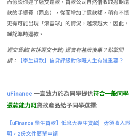
而假設你遲了繳交還款，貸款公司自然借收取逾期還
款的手續費（罰息），從而增加了還款額，稍有不慎
更有可能出現「滾雪球」的情況，越滾越大。
因此，
謹記準時還款。
遲交貸款(包括遲交卡數) 還會有甚麼後果？點擊閱
讀：
【學生貸款】信貸評級對你嘅人生有幾重要？
uFinance
一直致力於為同學提供
符合一般同學
還款能力嘅
貸款產品給予同學選擇:
【uFinance 學生貸款】低息大專生貸款︳毋須收入證
明，2份文件簡單申請