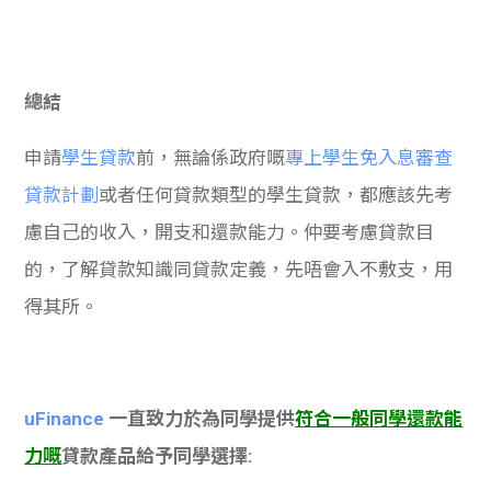
總結
申請
學生貸款
前，無論係政府嘅
專上學生免入息審查
貸款計劃
或者任何貸款類型的學生貸款，都應該先考
慮自己的收入，開支和還款能力。仲要考慮貸款目
的，了解貸款知識同貸款定義，先唔會入不敷支，用
得其所。
uFinance
一直致力於為同學提供
符合一般同學還款能
力嘅
貸款產品給予同學選擇: