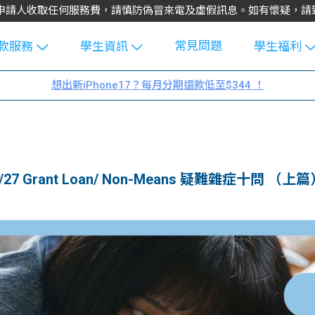
不會向申請人收取任何服務費，請慎防偽冒來電及虛假訊息。如有懷疑，
常見問題
款服務
學生資訊
學生福利
生貸款
Blog
uFinance 
想出新iPhone17？每月分期還款低至$344 ！
貸款計算
大專生筍
園贊助
機
工推介
學生故事
搵工
分享
Guide
 Grant Loan/ Non-Means 疑難雜症十問 （上篇
Exchang
學生學費
e Guide
款
校園
貸款計數
Guide
機
理財
上私人貸
Guide