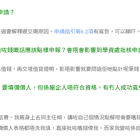
以申請？
不過要解釋遲交嘅原因。
申請指引第6.2項
有寫到，可以睇吓
公司借咗錢嘅話應該點樣申報？會唔會影響到學資處批核申
係借錢，再交埋借貸證明，影唔影響就要問返佢哋點計呢筆錢
ans借Loan 要填彌償人，但係屋企人唔符合資格，有冇人成功寬
nt筆生活費。我親身上去同主任傾，講咗自己個情況點解咁需要
彌償人表格都唔洗我填，直接批咗嚿錢俾我，而家我變咗係