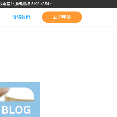
請致電客戶服務熱線
5198
4354
。
聯絡我們
立即申請
校
）