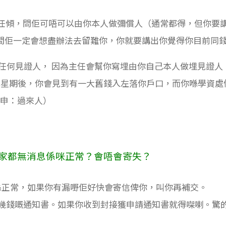
就搵翻你個主任傾，問佢可唔可以由你本人做彌償人（通常都得，但你要講
間佢一定會想盡辦法去留難你，你就要講出你覺得你目前同
洗任何見證人， 因為主任會幫你寫埋由你自己本人做埋見證
-4星期後，你會見到有一大舊錢入左落你戶口，而你喺學資
利申：過來人）
到依家都無消息係咪正常？會唔會寄失？
係正常，如果你有漏嘢佢好快會寄信俾你，叫你再補交。
批幾錢嘅通知書。如果你收到封接獲申請通知書就得㗎喇。驚