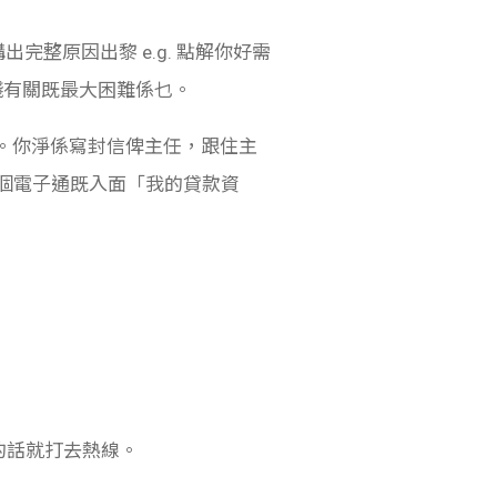
出完整原因出黎 e.g. 點解你好需
錢有關既最大困難係乜。
人。你淨係寫封信俾主任，跟住主
處個電子通既入面「我的貸款資
的話就打去熱線。