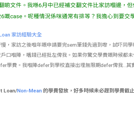
交翻啲文件。我喺6月中已經補交翻文件比家訪嗰邊，但
26嘅case。呢種情況係咪通常有排等？我擔心到要交
 Loan 家訪經驗大全
慢，家訪之後嗰年嘅申請要完sem筆錢先過到嚟，試吓同學校d
戶口嗰陣，嚿錢已經批左俾我。如果你驚交學費嘅時候都未俾到
er學費。我嗰陣defer到學校直接出埋無限期defer俾我…其
 Loan/
Non-Mean
的學費發放，好多時候未必趕到學費截止