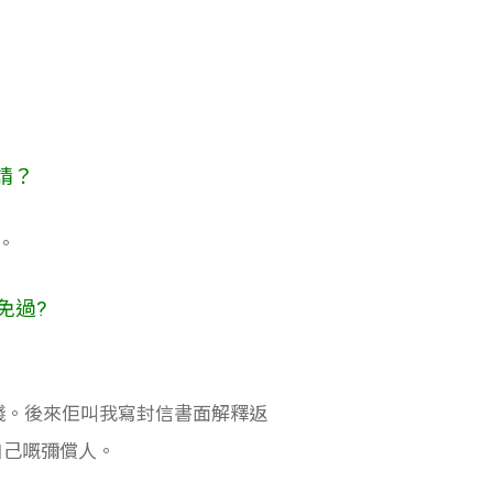
。
請？
。
免過?
嚿錢。後來佢叫我寫封信書面解釋返
自己嘅彌償人。