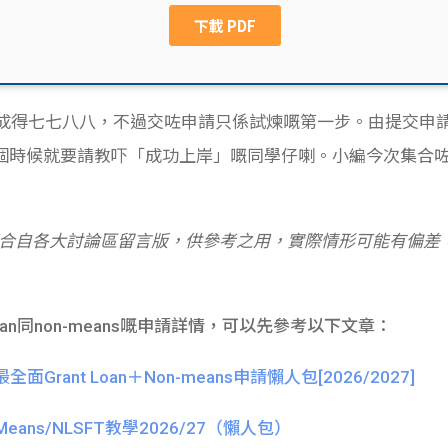
成得七七八八，不過交咗申請只係試煉嘅第一步。由提交申
個時候就要請教吓「成功上岸」嘅同學仔喇。小編今次集合
合自各大討論區留言版，供參考之用，實際情形可能有偏差
oan同non-means嘅申請詳情，可以先參考以下文章：
rant Loan＋Non-means申請懶人包[2026/2027]
Means/NLSFT
教學
2026/27
（懶人包）