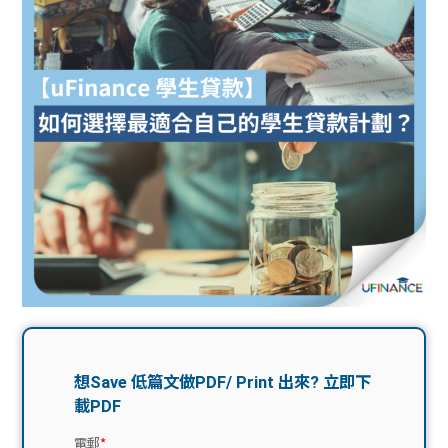
問題
計算
大專
機
學生
生筍
學生
福利
工推
故事
uFina
介
聯絡
分享
nce
搵工
我們
大學
校園
Gui
生學
贊助
de
費貸
Exc
款
han