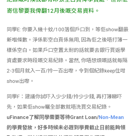
寄信黎要我俾翻12月後嘅交易資料。
同學E: 你要入幾十蚊/100落個戶口到，等佢show翻最
新嗰條數。淨係影空白頁係無用, 因為佢之後唔打簿一
樣係空白。如果戶口空置太耐的話就要去銀行買返學
資處要求時段嘅交易紀錄。當然, 你唔想煩嘅話就每隔
2-3個月就入一百/拎一百出嚟，令到個紀錄keep住咁
show出嚟。
同學F：建議你試吓入少少錢/拎少少錢, 再打簿睇吓
先，如果佢show曬全部數就唔洗買交易紀錄。
uFinance了解同學需要等待Grant Loan/
Non-Mean
的學費發放，好多時候未必趕到學費截止日前能夠領