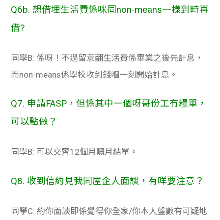
Q6b. 想借埋生活費係咪同non-means一樣到時再
借?
同學B: 係呀！不過留意翻生活費係畢業之後先計息，
而non-means係學校收到錢嗰一刻開始計息。
Q7. 申請
FASP
，但係其中一個呀哥份工冇糧單，
可以點做？
同學B: 可以交齊12個月嘅月結單。
Q8. 收到信約見我同屋企人面談，有咩要注意？
同學C: 約你面談即係覺得你全家/你本人盤數有可疑地