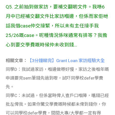
Q5. 之前抽到做家訪，要補交翻啲文件。我喺6
月中已經補交翻文件比家訪嗰邊，但係而家佢哋
話我個case仲交接緊，所以未有主任接手我
25/26嘅case。呢種情況係咪通常有排等？我擔
心到要交學費嘅時候仲未收到錢…
相關文章：
【3分鐘睇完】Grant Loan 家訪經驗大全
同學D：我試過家訪，嗰邊做嘢好慢，家訪之後嗰年嘅
申請要完sem筆錢先過到嚟，試吓同學校defer學費
先。
同學C：未試過，但係當時俾人查戶口嗰陣，嚿錢已經
批左俾我。如果你驚交學費嘅時候都未俾到錢你，你
可以同學校defer學費，間間大專/大學都一定有得