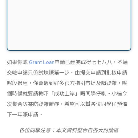
如果你嘅
Grant Loan
申請已經完成得七七八八，不過
交咗申請只係試煉嘅第一步。由提交申請到批核申請
呢段過程，你會遇到好多官方指引冇提及嘅疑難，呢
個時候就要請教吓「成功上岸」嘅同學仔喇。小編今
次集合咗某啲疑難雜症，希望可以幫各位同學仔預備
下一年嘅申請。
各位同學注意：本文資料整合自各大討論區