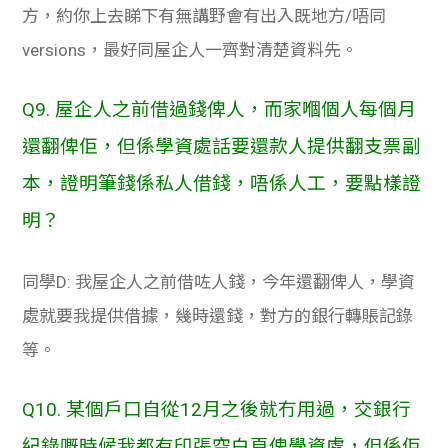
方，約你上去睇下有無講野會有出入既地方/唔同
versions，最好同屋企人一齊對清楚資料先。
Q9. 屋企人之前借過錢俾人，而家嗰個人每個月
還翻俾佢，但係學資處話要還款人提供翻支票副
本，證明筆錢係私人借錢，唔係人工，要點樣證
明？
同學D: 我屋企人之前借咗人錢，今年還翻俾人，學資
處就要我提供借據，幾時還錢，對方的銀行轉賬記錄
等。
Q10. 某個戶口自從12月之後就冇用過，交銀行
紀錄嘅時候我都有印張空白頁俾學資處，但係佢