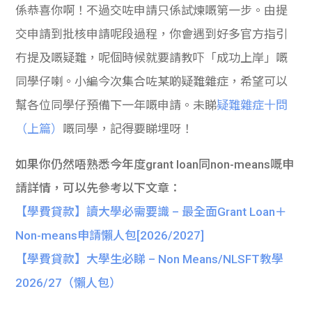
係恭喜你啊！不過交咗申請只係試煉嘅第一步。由提
交申請到批核申請呢段過程，你會遇到好多官方指引
冇提及嘅疑難，呢個時候就要請教吓「成功上岸」嘅
同學仔喇。小編今次集合咗某啲疑難雜症，希望可以
幫各位同學仔預備下一年嘅申請。
未睇
疑難雜症十問
（上篇）
嘅同學，記得要睇埋呀！
如果你仍然唔熟悉今年度grant loan同non-means嘅申
請詳情，可以先參考以下文章：
【學費貸款】讀大學必需要識 – 最全面Grant Loan＋
Non-means申請懶人包[2026/2027]
【學費貸款】大學生必睇 – Non Means/NLSFT教學
2026/27（懶人包）