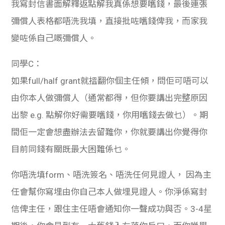
我寫封信書面解釋返點解我真係想要嚿錢，最後連張
彌償人表格都唔洗我填，直接批咗嚿錢俾我，而家我
變咗係自己嘅彌償人。
同學C：
如果full/half grant就搵翻你個主任傾，問佢可唔可以
由你本人做彌償人（通常都得，但你要講出完整原因
出黎 e.g. 點解你好需要嚿錢，你用嚿錢去做乜）。期
間佢一定會想盡辦法去留難你，你就要講出你覺得你
目前同錢有關既最大困難係乜。
你唔洗填form、唔洗簽名、唔洗任何見證人， 因為主
任會幫你寫埋由你自己本人做埋見證人。你淨係寫封
信俾主任，跟住主任唔會通知你一聲成功與否。3-4星