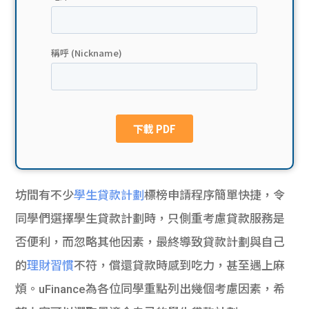
貸款
ge
計數
Gui
機
de
網上
校園
私人
Gui
貸款
de
坊間有不少
學生貸款計劃
標榜申請程序簡單快捷，令
貸款
理財
同學們選擇學生貸款計劃時，只側重考慮貸款服務是
否便利，而忽略其他因素，最終導致貸款計劃與自己
計數
Gui
的
理財習慣
不符，償還貸款時感到吃力，甚至遇上麻
機
de
煩。uFinance為各位同學重點列出幾個考慮因素，希