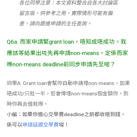
各位同學注意：本文資料整合自各大討論區
留言版，供參考之用，實際情形可能有偏
差，請向跟進申請的主任查詢。
Q6a. 而家申請緊grant loan，唔知成唔成功。我
應該等結果出咗先再申請non-means，定係而家
喺non-means deadline前同步申請先至啱？
同學A: Grant loan會幫你自動申請埋non-means。如果
唔成功/只批一半，佢會俾埋non-means個金額你，到
時你再去借就得。
小編：如果你擔心交學費deadline之前都收唔到錢，
係可以
申請延遲交學費
㗎！