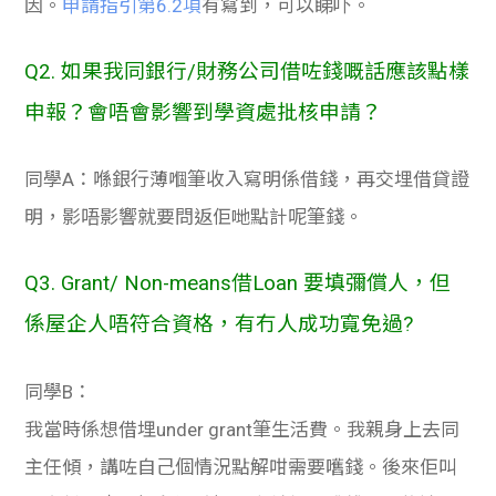
因。
申請指引第6.2項
有寫到，可以睇吓。
Q2. 如果我同銀行/財務公司借咗錢嘅話應該點樣
申報？會唔會影響到學資處批核申請？
同學A：喺銀行薄嗰筆收入寫明係借錢，再交埋借貸證
明，影唔影響就要問返佢哋點計呢筆錢。
Q3. Grant/ Non-means借Loan 要填彌償人，但
係屋企人唔符合資格，有冇人成功寬免過?
同學B：
我當時係想借埋under grant筆生活費。我親身上去同
主任傾，講咗自己個情況點解咁需要嚿錢。後來佢叫