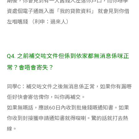
期後，你會見到有一大舊錢入左落你戶口，而你喺學
資處個電子通既入面「我的貸款資料」 就會見到你借
左嗰嚿錢 （利申：過來人）
Q4. 之前補交咗文件但係到依家都無消息係咪正
常？會唔會寄失？
同學C：補交咗文件之後無消息係正常，如果你有漏嘢
佢好快會寄信俾你，叫你再補交。
如果無嘅話，應該60日內收到批幾錢嘅通知書。如果
你收到封接獲申請通知書就得㗎喇。驚的話就打去熱
線。