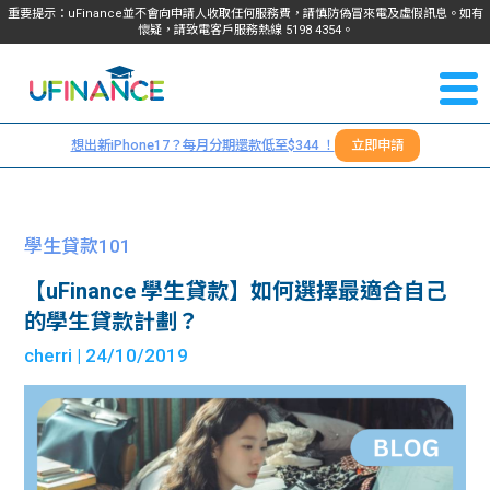
重要提示：uFinance並不會向申請人收取任何服務費，請慎防偽冒來電及虛假訊息。如有
懷疑，請致電客戶服務熱線
5198
4354
。
聯絡我
關於
們
想出新iPhone17？每月分期還款低至$344 ！
立即申請
＋
我們
852
貸款
5198
學生貸款101
4354
服務
【uFinance 學生貸款】如何選擇最適合自己
的學生貸款計劃？
學生
學生
cherri
| 24/10/2019
貸款
資訊
Blog
常見
貸款