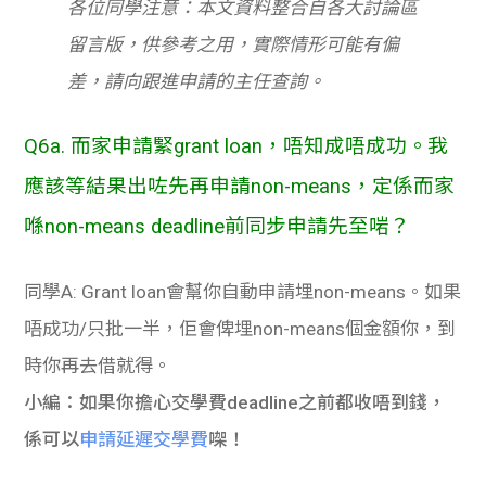
各位同學注意：本文資料整合自各大討論區
留言版，供參考之用，實際情形可能有偏
差，請向跟進申請的主任查詢。
Q6a. 而家申請緊grant loan，唔知成唔成功。我
應該等結果出咗先再申請non-means，定係而家
喺non-means deadline前同步申請先至啱？
同學A: Grant loan會幫你自動申請埋non-means。如果
唔成功/只批一半，佢會俾埋non-means個金額你，到
時你再去借就得。
小編：如果你擔心交學費deadline之前都收唔到錢，
係可以
申請延遲交學費
㗎！