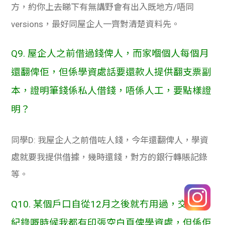
方，約你上去睇下有無講野會有出入既地方/唔同
versions，最好同屋企人一齊對清楚資料先。
Q9. 屋企人之前借過錢俾人，而家嗰個人每個月
還翻俾佢，但係學資處話要還款人提供翻支票副
本，證明筆錢係私人借錢，唔係人工，要點樣證
明？
同學D: 我屋企人之前借咗人錢，今年還翻俾人，學資
處就要我提供借據，幾時還錢，對方的銀行轉賬記錄
等。
Q10. 某個戶口自從12月之後就冇用過，交銀行
紀錄嘅時候我都有印張空白頁俾學資處，但係佢