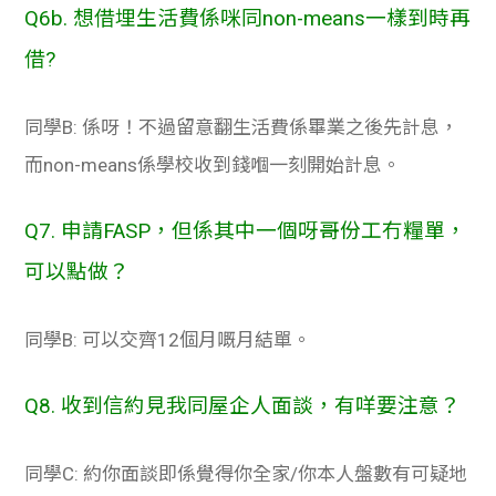
Q6b. 想借埋生活費係咪同non-means一樣到時再
借?
同學B: 係呀！不過留意翻生活費係畢業之後先計息，
而non-means係學校收到錢嗰一刻開始計息。
Q7. 申請
FASP
，但係其中一個呀哥份工冇糧單，
可以點做？
同學B: 可以交齊12個月嘅月結單。
Q8. 收到信約見我同屋企人面談，有咩要注意？
同學C: 約你面談即係覺得你全家/你本人盤數有可疑地