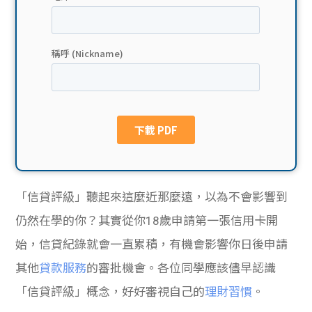
貸款
ge
計數
Gui
機
de
網上
校園
私人
Gui
貸款
de
「信貸評級」聽起來這麼近那麼遠，以為不會影響到
貸款
理財
仍然在學的你？其實從你18歲申請第一張信用卡開
始，信貸紀錄就會一直累積，有機會影響你日後申請
計數
Gui
其他
貸款服務
的審批機會。各位同學應該儘早認識
機
de
「信貸評級」概念，好好審視自己的
理財習慣
。