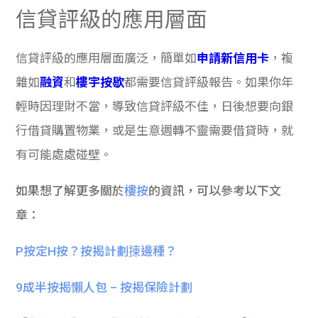
信貸評級的應用層面
信貸評級的應用層面廣泛，簡單如
申請新信用卡
，複
雜如
融資
和
樓宇按歇
都需要信貸評級報告。如果你年
輕時因理財不當，導致信貸評級不佳，日後想要向銀
行借貸購置物業，或是生意週轉不靈需要借貸時，就
有可能處處碰壁。
如果想了解更多關於
樓按
的資訊，可以參考以下文
章：
P按定H按？按揭計劃㨂邊種？
9成半按揭懶人包 – 按揭保險計劃