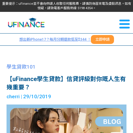
重要提示：uFinance並不會向申請人收取任何服務費，請慎防偽冒來電及虛假訊息。如有
懷疑，請致電客戶服務熱線
5198
4354
。
聯絡我
關於
們
想出新iPhone17？每月分期還款低至$344 ！
立即申請
＋
我們
852
貸款
5198
學生貸款101
4354
服務
【uFinance學生貸款】信貸評級對你嘅人生有
幾重要？
學生
學生
cherri
| 29/10/2019
貸款
資訊
Blog
常見
貸款