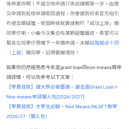
係恭喜你啊！不過交咗申請只係試煉嘅第一步。由提
交申請到批核申請呢段過程，你會遇到好多官方指引
冇提及嘅疑難，呢個時候就要請教吓「成功上岸」嘅
同學仔喇。小編今次集合咗某啲疑難雜症，希望可以
幫各位同學仔預備下一年嘅申請。
未睇
疑難雜症十問
（上篇）
嘅同學，記得要睇埋呀！
如果你仍然唔熟悉今年度grant loan同non-means嘅申
請詳情，可以先參考以下文章：
【學費貸款】讀大學必需要識 – 最全面Grant Loan＋
Non-means申請懶人包[2026/2027]
【學費貸款】大學生必睇 – Non Means/NLSFT教學
2026/27（懶人包）