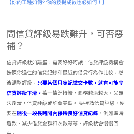
【你的工種如何? 你的按揭成數也必如何！】
問信貸評級易跌難升，可否惡
補？
信貸評級就如雞蛋，需要好好呵護。信貸評級機構會
按照你過往的信貸紀錄和最近的借貸行為作比較，然
後調整評級。
只要某個月忘記繳交卡數，就有可能令
信貸評級下滑
。
萬一情況持續，賬務越滾越大，又無
法還清，信貸評級或許會暴跌。
要拯救信貸評級，便
要在
隨後一段長時間內保持良好信貸紀錄
，例如準時
還款，減少借貸金額和次數等等，評級就會慢慢回
升。