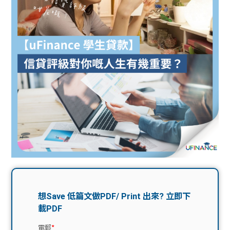
問題
計算
大專
機
學生
生筍
學生
福利
工推
故事
uFina
介
聯絡
分享
nce
搵工
我們
大學
校園
Gui
生學
贊助
de
費貸
Exc
款
han