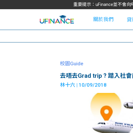
重要提示：uFinance並
關於我們
貸
學
校園Guide
去唔去Grad trip ? 踏
大
林十六
| 10/09/2018
貸
網
款