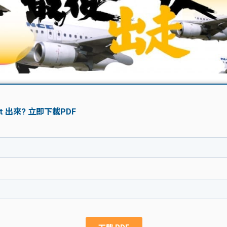
學生貸款
貸款計數
101
機