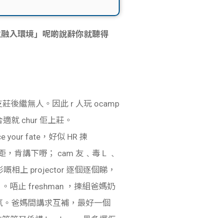
新生融入環境」呢啲說辭你就聽得
莊後繼無人。因此 r 人玩 ocamp
機合適就 chur 佢上莊。
r fate，好似 HR 揀
距，肯講下嘢； cam 友﹑毒 L ﹑
相上 projector 逐個逐個睇，
 freshman ，揀組爸媽奶
e 氣氛。爸媽間講求互補，最好一個