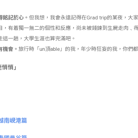
得銘記於心。
但我想，我會永遠記得在Grad trip的某夜
目，有着獨一無二的個性和反應，尚未被錘鍊到生屍走肉﹑
走這一趟，大學生涯也算完滿吧。
有機會。
旅行時「un頂able」的我，年少時狂妄的我，你們
逝悄悄」
之越南峴港篇