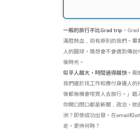
一般的旅行不比Grad trip
。Gr
滿腔熱血﹑尚有原則的我們。畢
人的圓球，猜想會不會遇到傳說
後時光。
似乎人越大，時間過得越快。
剛
我們疲於找工作和應付身邊人的拷
後都無機會咁齊人去旅行。」踏
你開口閉口都是新聞﹑政治，她
洲？即使成功出發，在email和
走，更待何時？