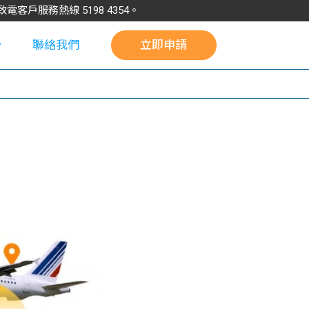
請致電客戶服務熱線
5198
4354
。
聯絡我們
立即申請
校