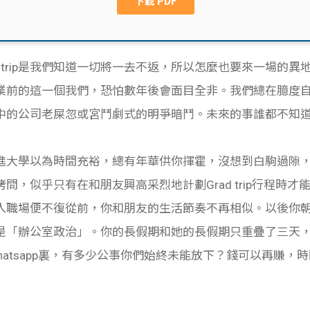
ad trip是我們知道一切將一去不返，所以怎麼也要來一場的
業前的這一個我們，恐怕數年後會面目全非。我們總在臆度
中的公司老屎忽或宮鬥劇式的明爭暗鬥。未來的事誰都不知
進大學以為時間充裕，總有年華供你揮霍，沒想到白駒過隙
問，似乎只有在和朋友興高采烈地計劃Grad trip行程時
入職場便不復從前，你和朋友的生活節奏不再相似。以後你
是「辦公室政治」。你的長假期和她的長假期只重疊了三天
whatsapp裏，有多少公事你們始終未能放下？錢可以再賺