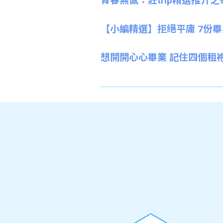
青春無憾：莊trip精選推介
【小編精選】拒絕平庸 7份
想開開心心畢業 記住四個租