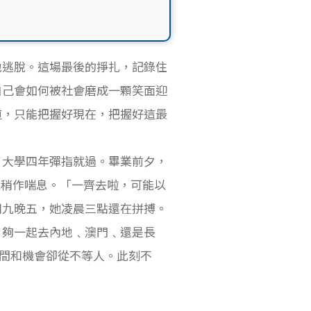
異地逃脫。這場最後的掙扎，記錄住
自己會如何被社會磨成一顆笑面迎
道，只能把握好現在，把握好這最
，大學四年彈指就過。畢業前夕，
才能稍作喘息。「一齊去啦，可能以
朝九晚五，她凌晨三點還在拼搏。
，夠一起去內地﹑澳門﹑還是長
，時間和機會卻從不等人。此刻不