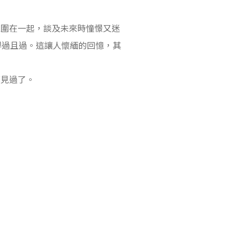
，大家圍在一起，談及未來時憧憬又迷
得過且過。這讓人懷緬的回憶，其
都見過了。