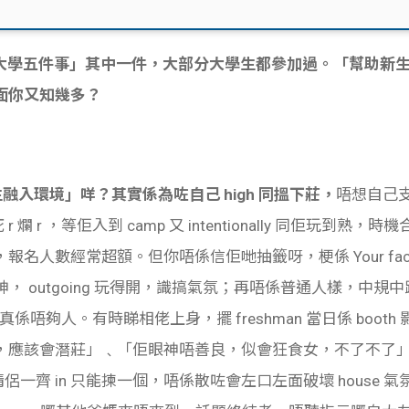
mp 係「大學五件事」其中一件，大部分大學生都參加過。「幫助
面你又知幾多？
新生融入環境」咩？其實係為咗
自己 high 同搵下莊，
唔想自己支
r 爛 r ，等佢入到 camp 又 intentionally 同佢玩到熟，時
數經常超額。但你唔係信佢哋抽籤呀，梗係 Your face you
/女神， outgoing 玩得開，識搞氣氛；再唔係普通人樣，中規中
夠人。有時睇相佬上身，擺 freshman 當日係 booth 影嘅
應該會潛莊」﹑「佢眼神唔善良，似會狂食女，不了不了」。唔止
問。情侶一齊 in 只能揀一個，唔係散咗會左口左面破壞 hous