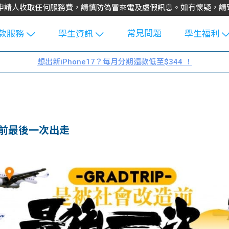
不會向申請人收取任何服務費，請慎防偽冒來電及虛假訊息。如有懷疑，
常見問題
款服務
學生資訊
學生福利
生貸款
Blog
uFinance 
想出新iPhone17？每月分期還款低至$344 ！
貸款計算
大專生筍
園贊助
機
工推介
學生故事
搵工
分享
Guide
入社會前最後一次出走
Exchang
學生學費
e Guide
款
校園
貸款計數
Guide
機
理財
上私人貸
Guide