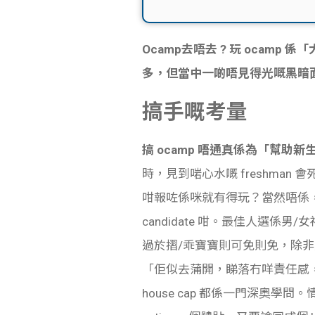
Ocamp去唔去 ? 玩 oca
多，但當中一啲唔見得光嘅黑暗
搞手嘅考量
搞 ocamp 唔通真係為「幫助
時，見到啱心水嘅 freshman 會死 
咁報咗係咪就有得玩？當然唔係，報名人
candidate 咁。最佳人選係男
過於摺/乖寶寶則可免則免，除非真係唔
「佢似去蒲開，睇落冇咩責任感，
house cap 都係一門深奧學