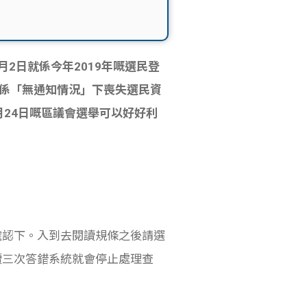
2日就係今年2019年嘅選民登
會係「無通知情況」下喪失選民資
24日嘅區議會選舉可以好好利
確認下。入到去閱讀規條之後請選
續三次答錯系統就會停止處理查