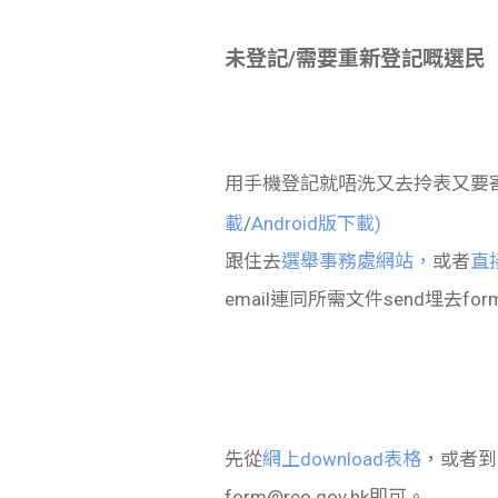
未登記/需要重新登記嘅選民
用手機登記就唔洗又去拎表又要寄咁煩啦，
載
/
Android版下載)
跟住去
選舉事務處網站，
或者
直接
email連同所需文件send埋去
for
先從
網上download表格
，或者到
form@reo.gov.hk
即可。