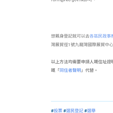
想親身登記就可以去
各區民政事
灣展貿徑1號九龍灣國際展貿中心
以上方法均需要申請人嘅住址證明
嘅「
同住者聲明
」代替。
#
投票
#
選民登記
#
選舉