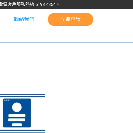
請致電客戶服務熱線
5198
4354
。
聯絡我們
立即申請
校