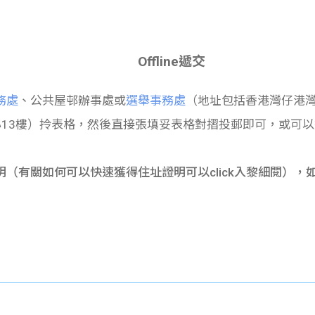
Offline遞交
務處
、公共屋邨辦事處或
選舉事務處
（地址包括香港灣仔港灣
13樓）
拎表格
，然後直接張填妥表格對摺投郵即可，或可以選擇
（有關如何可以快速獲得住址證明可以click入黎細閱），