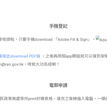
手機登記
只要手機download 「Adobe Fill & Sign」。
按此download PDF版
，
之後再用個app開返就可以填到
m@reo.gov.hk
，咁就大功告成喇！
電郵申請
民政事務處等拎print好嘅表格，填完之後掃描入電腦，一樣連