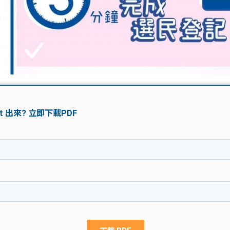
學生貸款
貸款計數
101
機