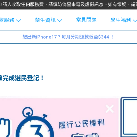
不會向申請人收取任何服務費，請慎防偽冒來電及虛假訊息。如有懷疑，
常見問題
款服務
學生資訊
學生福利
生貸款
Blog
uFinance 
想出新iPhone17？每月分期還款低至$344 ！
貸款計算
大專生筍
園贊助
機
工推介
學生故事
搵工
分享
Guide
分鐘完成選民登記！
Exchang
學生學費
e Guide
款
校園
貸款計數
Guide
機
理財
上私人貸
Guide