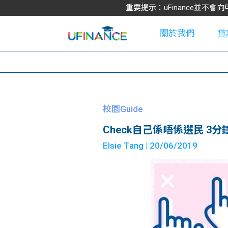
重要提示：uFinance並
關於我們
貸
學
校園Guide
Check自己係唔係選民 3
大
Elsie Tang
| 20/06/2019
貸
網
款