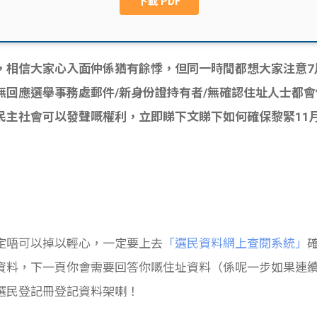
相信大家心入面仲係猶有餘悸，但同一時間都想大家注意7月
無回應選舉事務處郵件/新身份證持有者/無確認住址人士都
民主社會可以發聲嘅權利，立即睇下文睇下如何確保黎緊11月
定唔可以掉以輕心，一定要上去
「選民資料網上查閱系統」
資料，下一頁你會需要回答你嘅住址資料（係呢一步如果連
選民登記冊登記資料架喇！