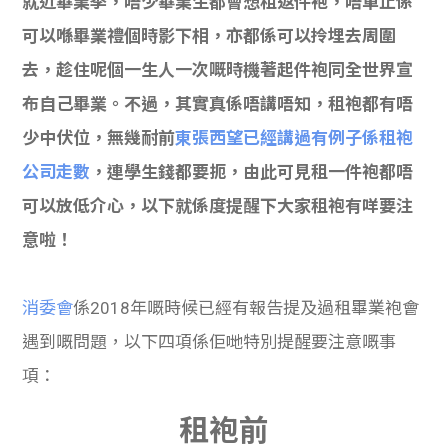
就近畢業季，唔少畢業生都會想租返件袍，唔單止係
貸款
ge
可以喺畢業禮個時影下相，亦都係可以拎埋去周圍
計數
Gui
去，趁住呢個一生人一次嘅時機著起件袍同全世界宣
布自己畢業。不過，其實真係唔講唔知，租袍都有唔
機
de
少中伏位，無幾耐前
東張西望已經講過有例子係租袍
網上
校園
公司走數
，連學生錢都要扼，由此可見租一件袍都唔
可以放低介心，以下就係度提醒下大家租袍有咩要注
私人
Gui
意啦！
貸款
de
消委會
係2018年嘅時候已經有報告提及過租畢業袍會
貸款
理財
遇到嘅問題，以下四項
係佢哋特別提醒要注意嘅事
計數
Gui
項：
機
de
租
袍前