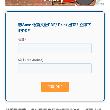
問題
計算
大專
機
學生
生筍
學生
福利
工推
故事
uFina
介
聯絡
分享
nce
搵工
我們
大學
校園
Gui
生學
贊助
de
費貸
Exc
款
han