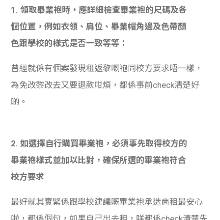
學生
1. 領取畢業袍時，應詳細檢
查畢業袍的尺碼及各
個位置，例如衣領、肩位、畢業帽角邊及色帶顏
貸款
色跟學校的樣式是否一致等等：
101
曾經就係有個案發現租返黎嘅袍同校方要求唔一樣，
為免改黎改去又要退款咁煩，都係事前check清楚好
啲
。
2. 如選擇自行購買畢業袍，必須事先取得校方的
畢業袍樣式並加以比對，確保所選的畢業袍符合
校方要求
最好就其實緊係跟學校建議嘅畢業袍承造商租最安心
啦，都係個句，如果自己出去租，咩都
係check清楚先