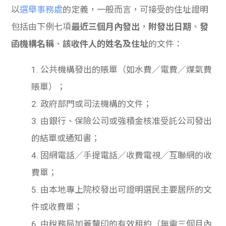
以
選舉事務處
的定義，一般而言，可接受的住址證明
包括由下例七項
最近三個月內發出
，
附發出日期
、
發
函機構名稱
、
該收件人的姓名及住址
的文件：
1. 公共機構發出的賬單（如水費／電費／煤氣費
賬單）；
2. 政府部門或司法機構的文件；
3. 由銀行、保險公司或強積金核准受託公司發出
的結單或通知書；
4. 固網電話／手提電話／收費電視／互聯網的收
費單；
5. 由本地專上院校發出可證明選民主要居所的文
件或收費單；
6. 由稅務局加蓋釐印的有效租約（無需三個月內