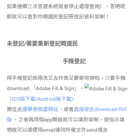
如果連續三次答錯系統就會停止處理查詢），答哂呢
啲就可以查到你嘅選民登記冊登記資料架喇！
未登記/需要重新登記嘅選民
手機登記
用手機登記就唔洗又去拎表又要寄咁煩啦，只要手機
download 「Adobe Fill & Sign」。
（
IOS版下載
/
Android版下載)
跟住去
選舉事務處網站，
或者
直接按此download PDF
版
，
之後再用個app開返就可以填到架喇。按指示填
哂就可以順便用email連同所需文件send埋去