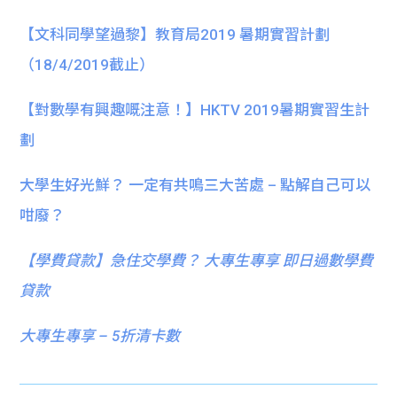
【文科同學望過黎】教育局2019 暑期實習計劃
（18/4/2019截止）
【對數學有興趣嘅注意！】HKTV 2019暑期實習生計
劃
大學生好光鮮？ 一定有共鳴三大苦處 – 點解自己可以
咁廢？
【
學費貸款】急住交學費？ 大專生專享 即日過數學費
貸款
大專生專享 – 5折清卡數