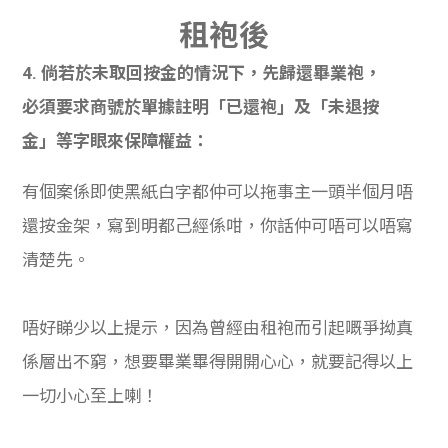
租
袍後
4. 倘若於未取回按金的情況下，先歸還畢業袍，
必須要求商號於單據註明「已還袍」及「未退按
金」等字眼來保障權益：
有個案係即使黑紙白字都仲可以拖事主一頭半個月唔
還按金架，寫到明都己經係咁，你話仲可唔可以唔寫
清楚先。
唔好睇少以上提示，因為曾經由租袍而引起嘅爭拗真
係層出不窮，想要畢業畢得開開心心，就要記得以上
一切小心至上喇！