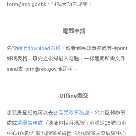
form@reo.gov.hk，咁就大功告成喇！
電郵申請
先從
網上download表格
，或者到民政事務處等拎print
好嘅表格，填完之後掃描入電腦，一樣連同所需文件
send去form@reo.gov.hk即可。
Offline遞交
想親身登記就可以去
各區民政事務處
、公共屋邨辦事
處或
選舉事務處
（地址包括香港灣仔港灣道25號海港
中心10樓/九龍九龍灣展貿徑1號九龍灣國際展貿中心