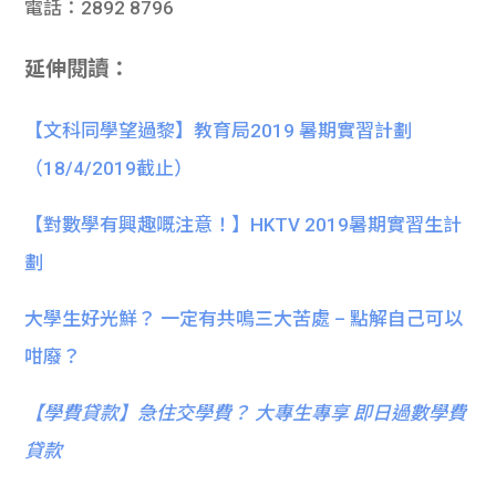
電話：2892 8796
延伸閱讀：
【文科同學望過黎】教育局2019 暑期實習計劃
（18/4/2019截止）
【對數學有興趣嘅注意！】HKTV 2019暑期實習生計
劃
大學生好光鮮？ 一定有共鳴三大苦處 – 點解自己可以
咁廢？
【
學費貸款】急住交學費？ 大專生專享 即日過數學費
貸款