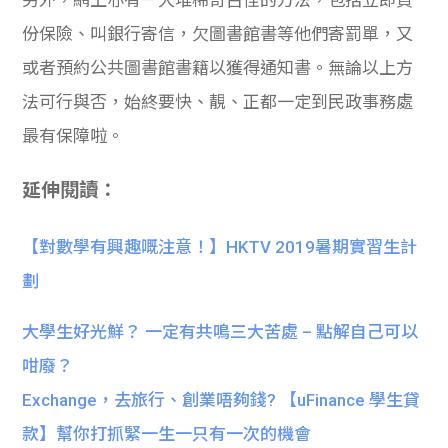
另外，網上亦有一大堆稀奇古怪的方法，包括立即買
份保險、叫銀行寄信，欠圖書館書等他們寄罰單，又
或者預約公共圖書館書籍以獲得通知書。無論以上方
法可行與否，始終要快、靚、正都一定到民政事務處
最有保障啦。
延伸閱讀：
【對數學有興趣嘅注意！】HKTV 2019暑期實習生計
劃
大學生好光鮮？ 一定有共鳴三大苦處 – 點解自己可以
咁廢？
Exchange，去旅行、創業唔夠錢? 【uFinance 學生貸
款】幫你打抓緊一生一只有一次的機會