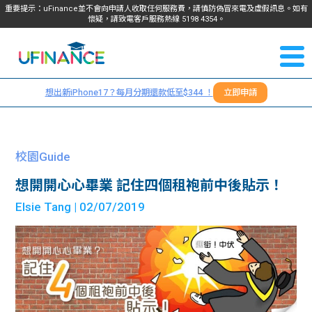
重要提示：uFinance並不會向申請人收取任何服務費，請慎防偽冒來電及虛假訊息。如有
懷疑，請致電客戶服務熱線
5198
4354
。
聯絡我
關於
們
想出新iPhone17？每月分期還款低至$344 ！
立即申請
＋
我們
852
貸款
5198
校園Guide
4354
服務
想開開心心畢業 記住四個租袍前中後貼示！
Elsie Tang
| 02/07/2019
學生
學生
貸款
資訊
Blog
常見
貸款