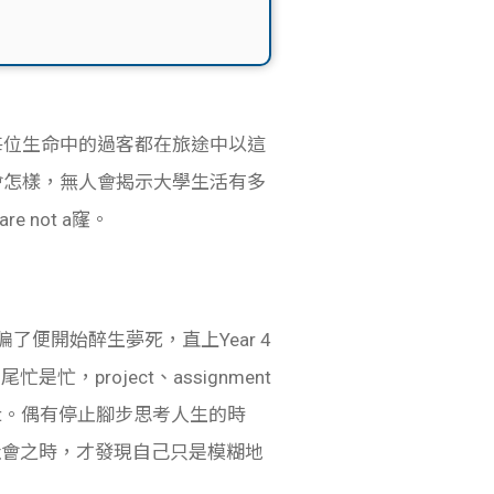
每位生命中的過客都在旅途中以這
會怎樣，無人會揭示大學生活有多
not a窿。
了便開始醉生夢死，直上Year 4
project、assignment
ect。偶有停止腳步思考人生的時
社會之時，才發現自己只是模糊地