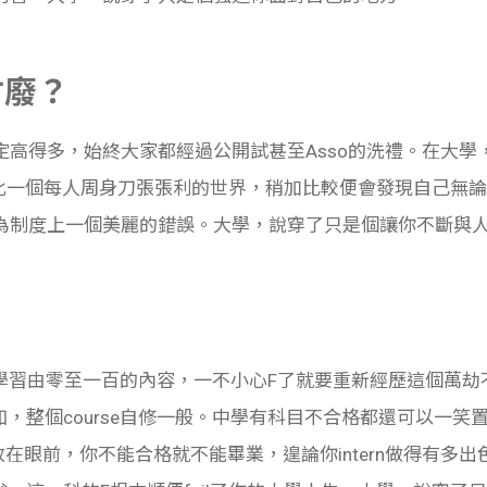
咁廢？
得多，始終大家都經過公開試甚至Asso的洗禮。在大學，有的
在如此一個每人周身刀張張利的世界，稍加比較便會發現自己無
為制度上一個美麗的錯誤。大學，說穿了只是個讓你不斷與
期學習由零至一百的內容，一不小心F了就要重新經歷這個萬
不如，整個course自修一般。中學有科目不合格都還可以一
實放在眼前，你不能合格就不能畢業，遑論你intern做得有多