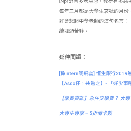
的prof有多老屎忽，教得有多
每年三月都是大學生哀號的月份，公假
許會想起中學老師的這句名言：
續埋頭苦幹。
延伸閱讀：
[係intern啊飛雲] 恒生銀行2019
【Asso仔，共勉之】- 「好
【
學費貸款】急住交學費？ 大專
大專生專享 – 5折清卡數