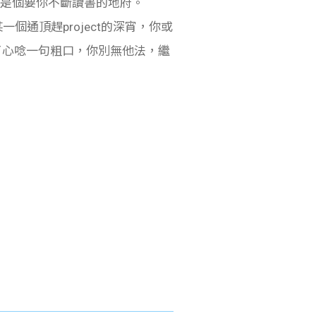
了只是個要你不斷讀書的地府。
一個通頂趕project的深宵，你或
了心唸一句粗口，你別無他法，繼