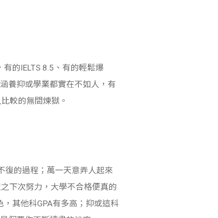
IELTS 8.5、有的輕鬆爆
論涵養抑或學業都實在不如人，有
人比較的無間煉獄。
劫不復的過程；萬一天意弄人起來
笑置之下次努力，大學不合格便真的
出色，其他科GPA有多高；抑或這科