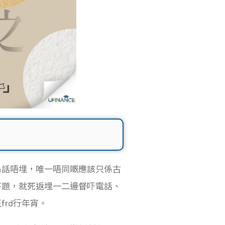
係話唔埋，唯一唔同嘅應該只係古
答題，就死返埋一二邊督吓電話、