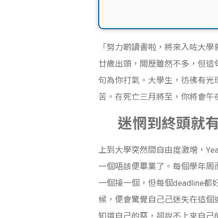
「努力啲讀書啦，將來入咗大學
廿歲出頭，閲歷雖然不多，但這
句為你打氣。大學生，彷彿有光
苦。在死亡三月將至，你將會午夜夢
迷惘到終頭就
上到大學突然間自由度激增，Year
一個唔該便畢業了。每個學年周而復始
一個接一個，但每個deadlin
候，便會驚覺自己己迷失在這個
知道自己的惡，卻說不上來自己