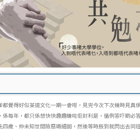
爹都覺得好似茶道文化一期一會咁，見完今次下次幾時見真
，係每年，都只係想快快趣趣賺咗佢封利是，循例答吓啲必