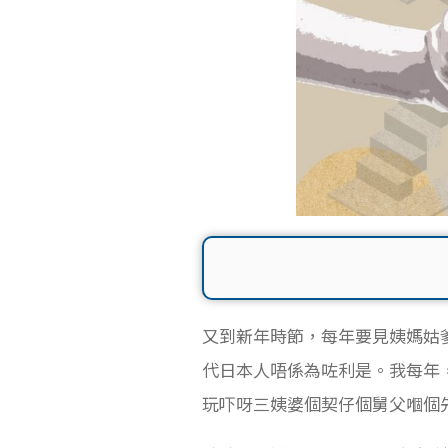
又到新年時節，每年要見姨媽姑
代日本人唔係為咗利是。我
每年
玩吓呀三