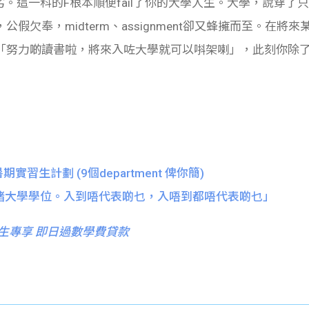
惡劣。這一科的F根本順便fail了你的大學人生。大學，說穿
欠奉，midterm、assignment卻又蜂擁而至。在將來某
「努力啲讀書啦，將來入咗大學就可以唞架喇」，此刻你除
暑期實習生計劃 (9個department 俾你簡)
少事啫大學學位。入到唔代表啲乜，入唔到都唔代表啲乜」
生專享 即日過數學費貸款