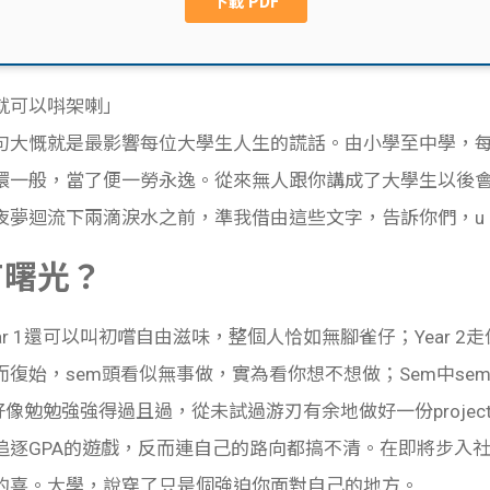
就可以唞架喇」
句大慨就是最影響每位大學生人生的謊話。由小學至中學，
環一般，當了便一勞永逸。從來無人跟你講成了大學生以後
迴流下兩滴淚水之前，準我借由這些文字，告訴你們，u are 
有曙光？
 1還可以叫初嚐自由滋味，整個人恰如無腳雀仔；Year 2走偏
，sem頭看似無事做，實為看你想不想做；Sem中sem尾忙是忙，
e都好像勉勉強強得過且過，從未試過游刃有余地做好一份proj
追逐GPA的遊戲，反而連自己的路向都搞不清。在即將步入
的喜。大學，說穿了只是個強迫你面對自己的地方。