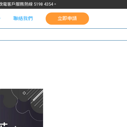
請致電客戶服務熱線
5198
4354
。
聯絡我們
立即申請
校