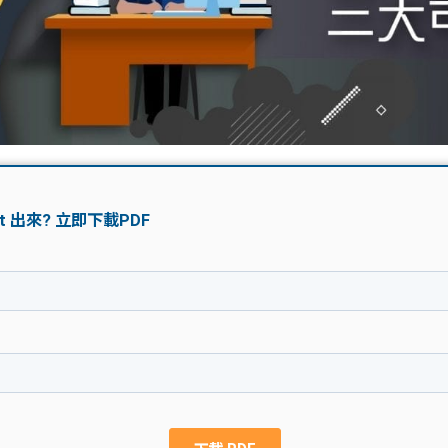
學生貸款
貸款計數
101
機