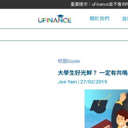
重要提示：uFinance並
關於我們
貸
學
校園Guide
大學生好光鮮？ 一定有共鳴
大
Joe Yam
| 27/02/2019
貸
網
款