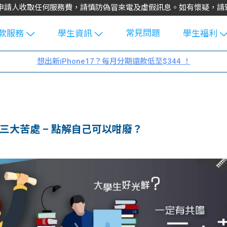
不會向申請人收取任何服務費，請慎防偽冒來電及虛假訊息。如有懷疑，
常見問題
款服務
學生資訊
學生福利
生貸款
Blog
uFinance 
想出新iPhone17？每月分期還款低至$344 ！
貸款計算
大專生筍
園贊助
機
工推介
學生故事
搵工
分享
Guide
三大苦處 – 點解自己可以咁廢？
Exchang
學生學費
e Guide
款
校園
貸款計數
Guide
機
理財
上私人貸
Guide