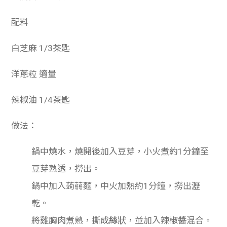
配料
白芝麻 1/3茶匙
洋蔥粒 適量
辣椒油 1/4茶匙
做法：
鍋中燒水，燒開後加入豆芽，小火煮約1分鐘至
豆芽熟透，撈出。
鍋中加入
蒟蒻麵，中火加熱約1分鐘，撈出瀝
乾。
將雞胸肉煮熟，
撕成
絲
狀，並加入
辣椒醬混合。