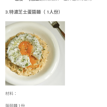
3.特濃芝士蛋醬麵（ 1人份）
材料：
蒟蒻麵 1份