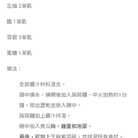
生抽 2茶匙
醋 1茶匙
雪碧 3茶匙
蜜糖 1茶匙
做法：
全部醬汁材料混合。
鍋中燒水，燒開後加入
蒟蒻麵，中火加熱約1分
鐘，撈出瀝乾並放入碗中。
蒟蒻麵加上醬汁拌混。
碗中加入青瓜
絲，雞蛋和泡菜。
最後，可加上
芝麻紫菜碎，並拌混所有食材。