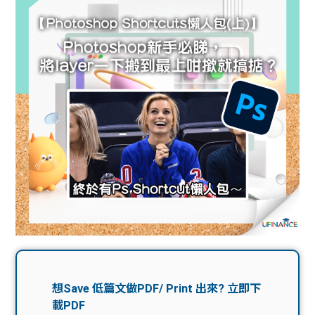
問題
計算
大專
機
學生
生筍
學生
福利
工推
故事
uFina
介
聯絡
分享
nce
搵工
我們
大學
校園
Gui
生學
贊助
de
費貸
Exc
款
han