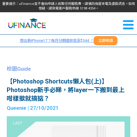
重要提示：uFinance並不會向申請人收取任何服務費，請慎防偽冒來電及虛假訊息。如有
懷疑，請致電客戶服務熱線
5198
4354
。
聯絡我
關於
們
想出新iPhone17？每月分期還款低至$344 ！
立即申請
＋
我們
852
貸款
5198
校園Guide
4354
服務
【Photoshop Shortcuts懶人包(上)】
Photoshop新手必睇，將layer一下搬到最上
學生
學生
咁樣撳就搞掂？
Queenie
| 27/10/2021
貸款
資訊
Blog
常見
貸款