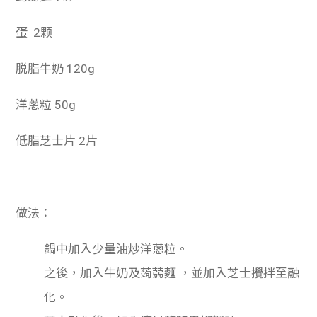
蛋 2颗
脱脂牛奶 120g
洋蔥粒 50g
低脂芝士片 2片
做法：
鍋中加入少量油炒
洋蔥粒。
之後，加入牛奶及蒟蒻麵 ，並加入芝士攪拌至融
化。