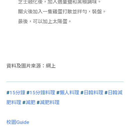
芝士融化後，加入適量鹽和黑椒調味。
關火後加入一隻雞蛋打散並拌勻，裝盤。
最後，可以加上太陽蛋。
資料及圖片來源：網上
#
15分鐘
#
15分鐘料理
#
懶人料理
#
日韓料理
#
日韓減
肥料理
#
減肥
#
減肥料理
校園Guide