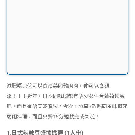
減肥
唔只係可以食烚菜同雞胸肉，仲可以食麵
添！！！近年，日本同韓國都有唔少女生食
蒟蒻麵
減
肥，而且
有唔同嘅煮法。今次，分享3款唔同風味嘅蒟
蒻麵料理，而且只要15分鐘就完成架啦！
1.日式辣味豆漿擔擔麵 (1人份)