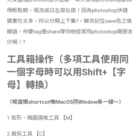
學生
得輕鬆啲，唔洗成日左撳右撳！因為photoshop快捷
貸款
鍵實在太多，所以分開上下集?。睇完記住save低之後
睇返，仲要tag通share俾你哋經常用photoshop嘅朋友
101
仔啊！?
工具箱操作（多項工具使用同
一個字母時可以用Shift+【字
母】轉換）
（呢度嘅shortcut喺MacOS同Window係一樣～）
1.矩形、橢圓選框工具 【M】
2.裁剪工具 【C】