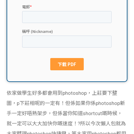
貸款
ge
計數
Gui
機
de
網上
校園
私人
Gui
貸款
de
貸款
理財
依家做學生好多都會用到photoshop，上莊要下整
圖，p下莊相呢的一定有！但係如果你係photoshop新
計數
Gui
手一定好唔熟架步，但係當你知道shortcut嘅時候，
機
de
就一定可以大大加快你嘅速度！?所以今次懶人包就為
大家整理photoshop快捷鍵，等大家用photoshop都用