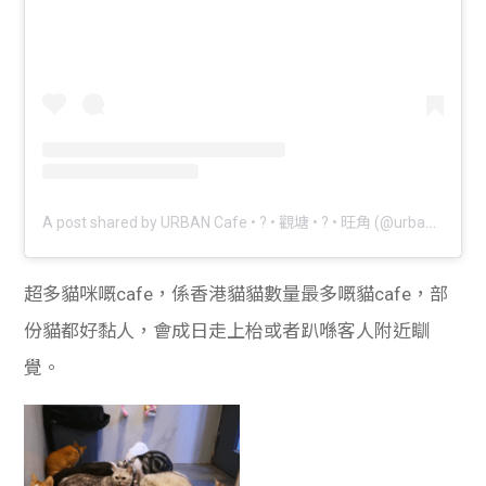
A post shared by URBAN Cafe • ? • 觀塘 • ? • 旺角 (@urban.cafe.hk)
超多貓咪嘅cafe，係香港貓貓數量最多嘅貓cafe，部
份貓都好黏人，會成日走上枱或者趴喺客人附近瞓
覺。