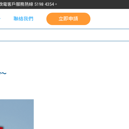
請致電客戶服務熱線
5198
4354
。
聯絡我們
立即申請
校
y～