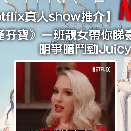
學生貸款
貸款計數
101
機