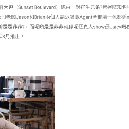
（Sunset Boulevard）嘅由一對孖生兄弟?營運嘅知名地產公
司老闆Jason和Brian兩個人請返嚟嘅Agent全部清一色都
是是非非?，而呢啲是是非非就係呢個真人show最Juicy
年3月推出！