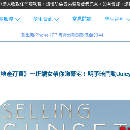
不會向申請人收取任何服務費，請慎防偽冒來電及虛假訊息。如有懷疑，
常見問題
款服務
學生資訊
學生福利
生貸款
Blog
uFinance 
想出新iPhone17？每月分期還款低至$344 ！
貸款計算
大專生筍
園贊助
機
工推介
學生故事
搵工
分享
Guide
介】《地產孖寶》一班靚女帶你睇豪宅！明爭暗鬥勁Juic
Exchang
學生學費
e Guide
款
校園
貸款計數
Guide
機
理財
上私人貸
Guide