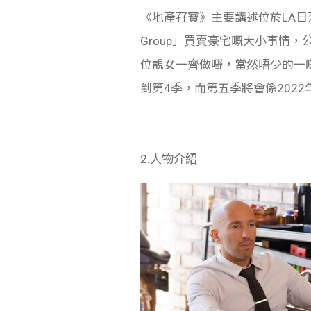
《地產孖寶》主要講述位於LA日落大道
Group」買賣豪宅嘅大小事情，公
位靚女一齊做嘢，當然唔少的一啲
到第4季，而第五季將會係2022
2.人物介紹