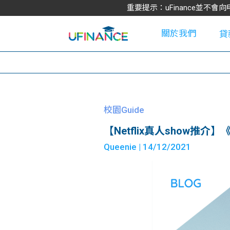
重要提示：uFinance並
關於我們
貸
學
校園Guide
【Netflix真人show推
大
Queenie
| 14/12/2021
貸
網
款