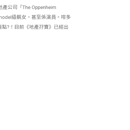
司「The Oppenheim
係model級靚女，甚至係演員。咁多
嘅看點?！目前《地產孖寶》已經出