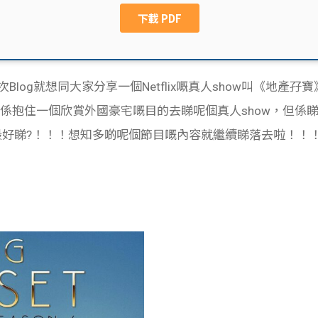
次Blog就想同大家分享一個Netflix嘅真人show叫《地產孖寶》（
係抱住一個欣賞外國豪宅嘅目的去睇呢個真人show，但係
係最好睇?！！！想知多啲呢個節目嘅內容就繼續睇落去啦！！