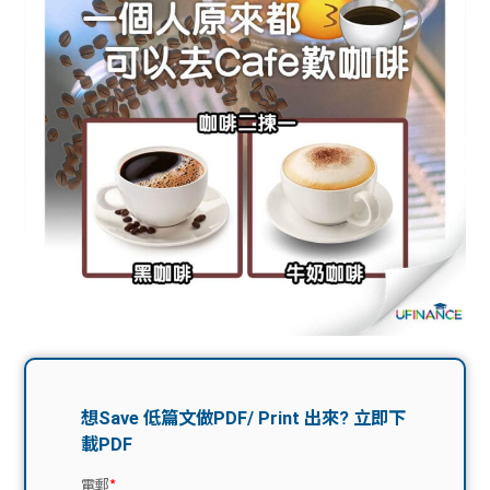
問題
計算
大專
機
學生
生筍
學生
福利
工推
故事
uFina
介
聯絡
分享
nce
搵工
我們
大學
校園
Gui
生學
贊助
de
費貸
Exc
款
han