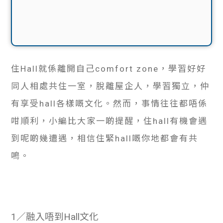
住Hall就係離開自己comfort zone，學習好好
同人相處共住一室，脫離屋企人，學習獨立，仲
有享受hall各樣嘅文化。然而，事情往往都唔係
咁順利，小編比大家一啲提醒，住hall有機會遇
到呢啲幾遭遇，相信住緊hall嘅你地都會有共
鳴。
1／融入唔到Hall文化