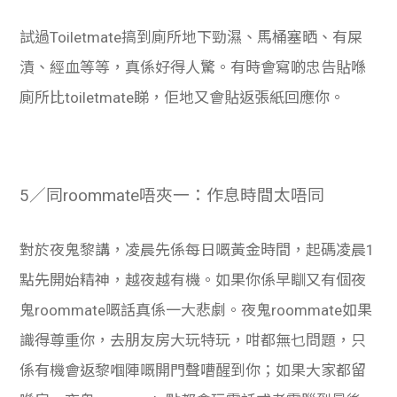
試過Toiletmate搞到廁所地下勁濕、馬桶塞晒、有屎
漬、經血等等，真係好得人驚。有時會寫啲忠告貼喺
廁所比toiletmate睇，佢地又會貼返張紙回應你。
5／同roommate唔夾一：作息時間太唔同
對於夜鬼黎講，凌晨先係每日嘅黃金時間，起碼凌晨1
點先開始精神，越夜越有機。如果你係早瞓又有個夜
鬼roommate嘅話真係一大悲劇。夜鬼roommate如果
識得尊重你，去朋友房大玩特玩，咁都無乜問題，只
係有機會返黎嗰陣嘅開門聲嘈醒到你；如果大家都留