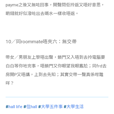
payme之後又無咗回事，開聲問佢拎返又唔好意思，
啲錢就好似潑咗出去嘅水一樣收唔返。
10／同roommate唔夾六：無交帶
帶女／男朋友上黎唔出聲，鎖門又入唔到去拎電腦要
白白等你地完事，唔鎖門又你眼望我眼尷尬；同frd去
房開P又唔講，上到去先知；其實交帶一聲真係咁難
咩？
#
hall life
#
住hall
#
大學五件事
#
大學生活