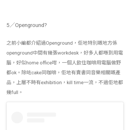
5／Openground?
之前小編都介紹過Openground，佢地特別嘅地方係
openground中間有幾張workdesk，好多人都喺到用電
腦，好似home office咁，一個人飲住咖啡用電腦做野
都ok。除咗cake同咖啡，佢地有賣書同音樂相關嘅產
品，上層不時有exhibition，kill time一流，不過佢地都
幾full。