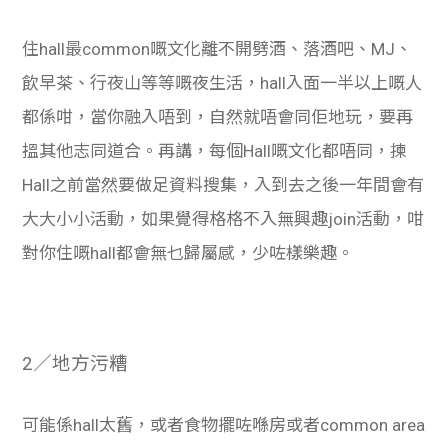
住hall最common嘅文化離不開劈酒、落酒吧、MJ、
飲早茶、行夜山等等嘅夜生活，hall入面一半以上嘅人
都係咁，當你融入唔到，自然就唔會同佢地玩，要再
搵其他志同道合。再講，每個Hall嘅文化都唔同，揀
Hall之前當然要做足資料搜集，入到去之後一年間會有
大大小小活動，如果覺得格格不入無興趣join活動，咁
對你住嘅hall都會無乜歸屬感，少咗樣樂趣。
2／地方污糟
可能係hall太舊，或者食物擺咗喺房或者common area