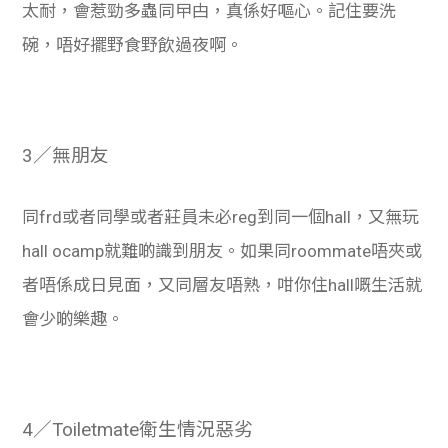
太耐，會惹勁多蟲同曱甴，真係好嘔心。記住要洗
碗，唔好擺野食野飲過夜啊。
3／無朋友
同frd或者同學或者莊員未必reg到同一個hall，又無玩
hall ocamp就難啲識到朋友。如果同roommate唔夾或
者唔係成日見面，又同層友唔熟，咁你住hall嘅生活就
會少啲樂趣。
4／Toiletmate衛生情況惡劣