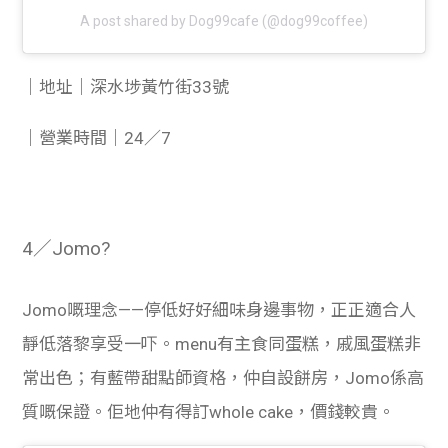
A post shared by Dog99cafe (@dog99coffee)
｜地址｜深水埗黃竹街33號
｜營業時間｜24／7
4／Jomo?
Jomo嘅理念——停低好好細味身邊事物，正正適合人
靜低落黎享受一吓。menu有主食同蛋糕，戚風蛋糕非
常出色；有藍帶甜點師資格，仲自設餅房，Jomo係高
質嘅保證。佢地仲有得訂whole cake，價錢較貴。