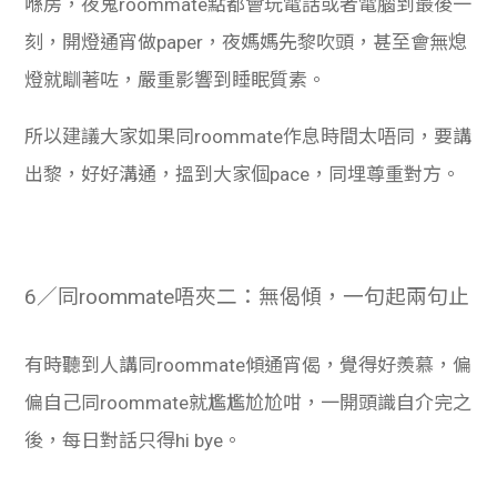
喺房，夜鬼roommate點都會玩電話或者電腦到最後一
刻，開燈通宵做paper，夜媽媽先黎吹頭，甚至會無熄
燈就瞓著咗，嚴重影響到睡眠質素。
所以建議大家如果同roommate作息時間太唔同，要講
出黎，好好溝通，搵到大家個pace，同埋尊重對方。
6／同roommate唔夾二：無偈傾，一句起兩句止
有時聽到人講同roommate傾通宵偈，覺得好羨慕，偏
偏自己同roommate就尷尷尬尬咁，一開頭識自介完之
後，每日對話只得hi bye。