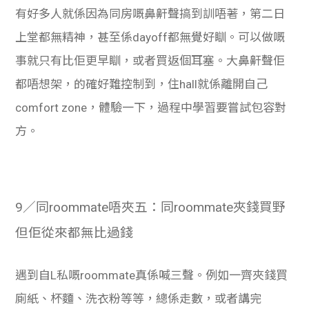
有好多人就係因為同房嘅鼻鼾聲搞到訓唔著，第二日
上堂都無精神，甚至係dayoff都無覺好瞓。可以做嘅
事就只有比佢更早瞓，或者買返個耳塞。大鼻鼾聲佢
都唔想架，的確好難控制到，住hall就係離開自己
comfort zone，體驗一下，過程中學習要嘗試包容對
方。
9／同roommate唔夾五：同roommate夾錢買野
但佢從來都無比過錢
遇到自L私嘅roommate真係喊三聲。例如一齊夾錢買
廁紙、杯麵、洗衣粉等等，總係走數，或者講完