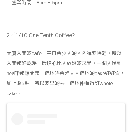
｜營業時間｜8am – 5pm
2／1/10 One Tenth Coffee?
大廈入面嘅cafe，平日會少人啲。內進要除鞋，所以
入面都好乾淨，環境亦比人放鬆嘅感覺，一個人喺到
hea吓都無問題，佢地唔會趕人。佢地啲cake好好賣，
加上收6點，所以要早啲去！佢地仲有得訂whole
cake。