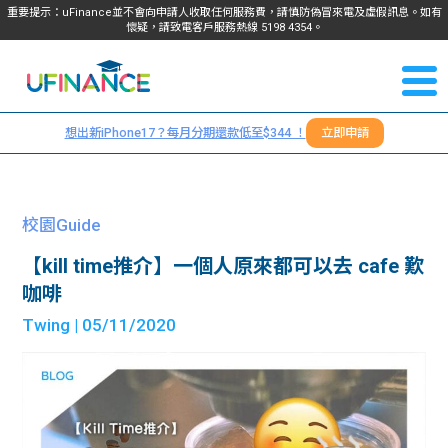
重要提示：uFinance並不會向申請人收取任何服務費，請慎防偽冒來電及虛假訊息。如有
懷疑，請致電客戶服務熱線
5198
4354
。
聯絡我
關於
們
想出新iPhone17？每月分期還款低至$344 ！
立即申請
＋
我們
852
貸款
5198
校園Guide
4354
服務
【kill time推介】一個人原來都可以去 cafe 歎
咖啡
學生
學生
Twing
| 05/11/2020
貸款
資訊
Blog
常見
貸款