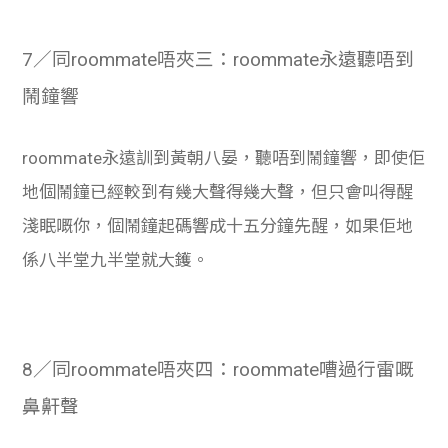
7／同roommate唔夾三：roommate永遠聽唔到
鬧鐘響
roommate永遠訓到黃朝八晏，聽唔到鬧鐘響，即使佢
地個鬧鐘已經較到有幾大聲得幾大聲，但只會叫得醒
淺眠嘅你，個鬧鐘起碼響成十五分鐘先醒，如果佢地
係八半堂九半堂就大鑊。
8／同roommate唔夾四：roommate嘈過行雷嘅
鼻鼾聲