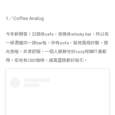
學生
貸款
1／Coffee Analog
101
今年新開張！日頭係cafe，夜晚係whisky bar，所以有
一排酒櫃同一排bar枱，仲有sofa，裝修風格好靚。燈
光昏暗，非常舒服，一個人靜靜地好cozy咁睇吓書都
得。佢地有CBD咖啡，戚風蛋糕都好吸引。