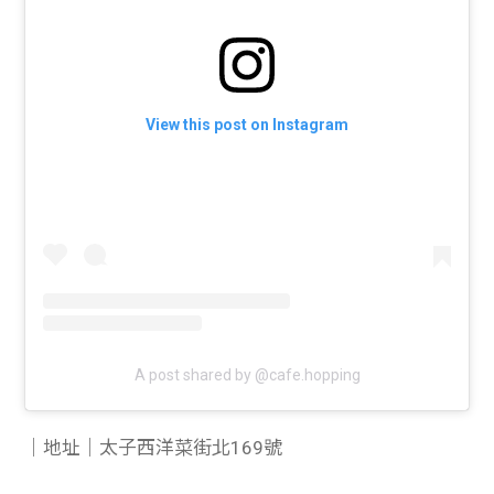
View this post on Instagram
A post shared by @cafe.hopping
｜地址｜太子西洋菜街北169號