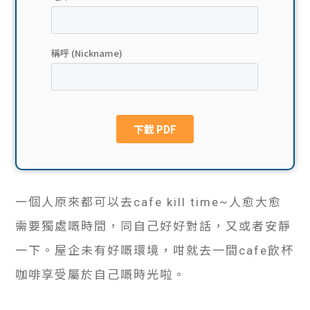
貸款
ge
計數
Gui
機
de
網上
校園
私人
Gui
貸款
de
一個人原來都可以去cafe kill time~人愈大愈
貸款
理財
需要獨處嘅時間，同自己好好對話，又或者安靜
計數
Gui
一下。屋企未有好嘅環境，咁就去一間cafe飲杯
咖啡享受屬於自己嘅時光啦。
機
de