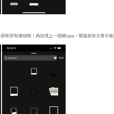
好多即影即有嘅相框！再加埋上一個嘅tape，簡直就係文青手帳f