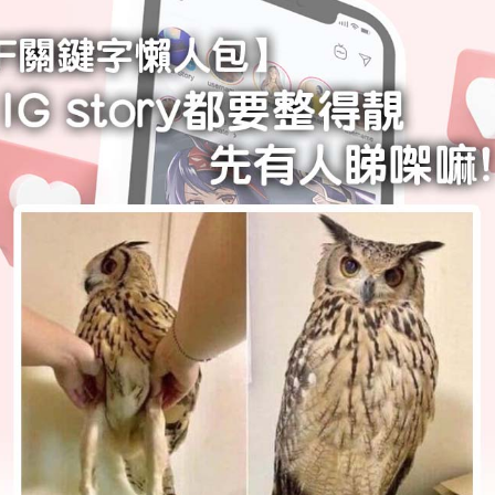
學生貸款
貸款計數
101
機