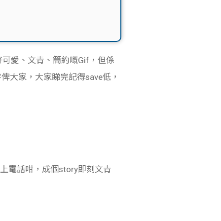
一啲好可愛、文青、簡約嘅Gif，但係
鍵字俾大家，大家睇完記得save低，
上電話咁，成個story即刻文青