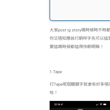
大家post ig story嘅時候
你又唔知應該打啲咩字先可以搵到呢啲
要搵嘅時候都搵得快啲啊嘛！
1.
Tape
打Tape呢個關鍵字就會有好多唔同
咗！