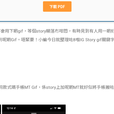
時不時都會用下啲gif，等個story睇落冇咁悶，有時見到有人用
Gif。唔緊要！小編今日就整理咗8嗰IG Story gif關
款式嘅手帳MT Gif，係story上加呢啲MT就好似將手帳搬咗