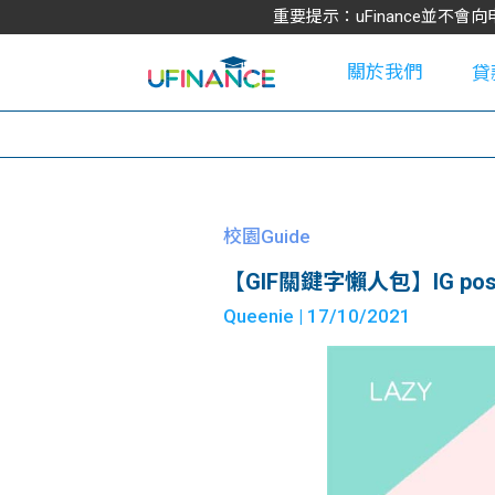
重要提示：uFinance並
關於我們
貸
學
校園Guide
【GIF關鍵字懶人包】IG 
大
Queenie
| 17/10/2021
貸
網
款