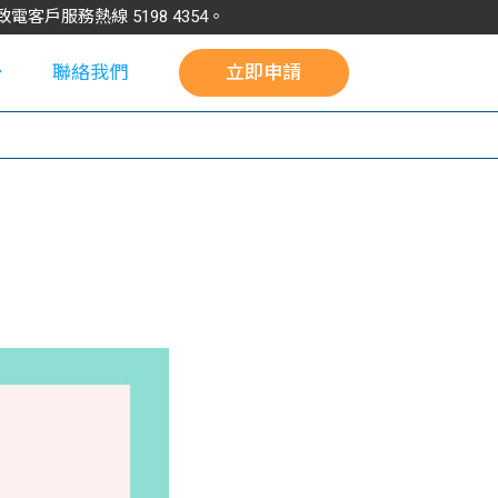
請致電客戶服務熱線
5198
4354
。
聯絡我們
立即申請
校