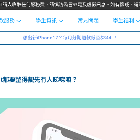
不會向申請人收取任何服務費，請慎防偽冒來電及虛假訊息。如有懷疑，
常見問題
款服務
學生資訊
學生福利
生貸款
Blog
uFinance 
想出新iPhone17？每月分期還款低至$344 ！
貸款計算
大專生筍
園贊助
機
工推介
學生故事
搵工
分享
Guide
post都要整得靚先有人睇㗎嘛？
Exchang
學生學費
e Guide
款
校園
貸款計數
Guide
機
理財
上私人貸
Guide