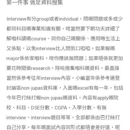
第一件事 做足資料搜集
學生
貸款
Interview有分group或者indvidual，問嘅問題或多或少
都同科目嘅專業知識有關，咁當然要下啲功夫詳細了
101
解嗰科讀嘅course、同你自己嘅關係、應用喺生活上
又係點，以免interview比人問到口啞啞。如果報嘅
major係依家嗰科，咁你應該無問題；如果唔係就更加
要花時間做research。除咗搜集嗰科嘅資料，最直接
當然係參考往年interview內容，小編當年係參考連登
討論區non-jupas資料庫，入面嘅excel有每一年，包括
今年巴打絲打報non-jupas嘅資料，內容有apply嘅院
校、科目、DSE分數、CGPA、入學分數、有無
interview、interview題目等等，全部都係由巴打絲打
自己分享。每年嘅面試內容同形式都唔會差好遠，呢