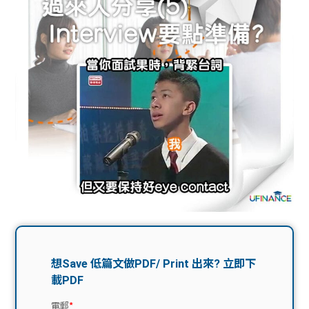
問題
計算
大專
機
學生
生筍
學生
福利
工推
故事
uFina
介
聯絡
分享
nce
搵工
我們
大學
校園
Gui
生學
贊助
de
費貸
Exc
款
han