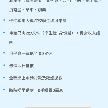
滿足不同經濟需要：交學費、交Hall Fee、還卡數、
買電腦、學車、創業
任何本地大專院校學生均可申請
申請只需2份文件（學生證+身份證），毋需收入證
明
月平息一律低至 0.84%*
最快即日批核
全程網上申請貸款及確認過數
隨時提早還款，0手續費0罰息