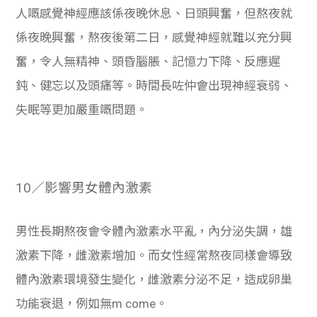
人嘅感覺神經應該係夜晚休息、日頭興奮，但熬夜就
係夜晚興奮，熬夜後第二日，感覺神經就難以充分興
奮，令人無精神、頭昏腦脹、記憶力下降、反應遲
鈍、健忘以及頭痛等。時間長咗仲會出現神經衰弱、
失眠等更加嚴重嘅問題。
10／影響男女體內激素
男性長期熬夜會令體內激素水平亂，內分泌失調，雄
激素下降，雌激素增加。而女性經常熬夜同樣會導致
體內激素環境發生變化，雌激素分泌不足，造成卵巢
功能衰退，例如無m come。