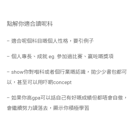
點解你適合讀呢科
– 適合呢個科目嘅個人性格，要引例子
– 個人專長、成就 eg. 參加過比賽、贏咗嘅獎項
– show你對嗰科或者個行業嘅認識，拋少少書包都可
以，甚至可以用吓啲concept
– 如果你高gpa可以話自己有好嘅成績但都唔會自傲，
會繼續努力讀落去，顯示你積極學習