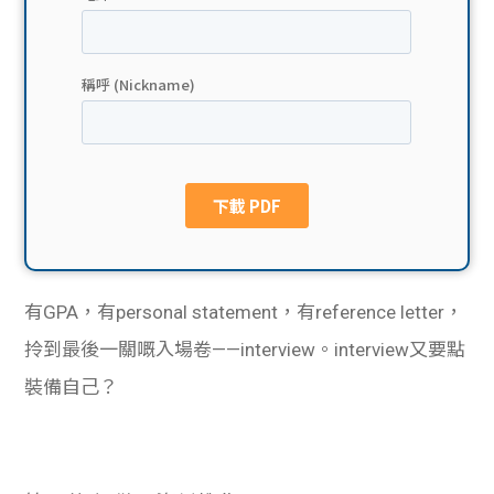
貸款
ge
計數
Gui
機
de
網上
校園
私人
Gui
貸款
de
有GPA，有personal statement，有reference letter，
貸款
理財
拎到最後一關嘅入場卷——interview。interview又要點
裝備自己？
計數
Gui
機
de