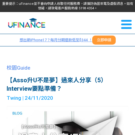
重要提示：uFinance並不會向申請人收取任何服務費，請慎防偽冒來電及虛假訊息。如有
懷疑，請致電客戶服務熱線
5198
4354
。
聯絡我
關於
們
想出新iPhone17？每月分期還款低至$344 ！
立即申請
＋
我們
852
貸款
5198
校園Guide
4354
服務
【Asso升U不是夢】過來人分享（5）
Interview要點準備？
學生
學生
Twing
| 24/11/2020
貸款
資訊
Blog
常見
貸款