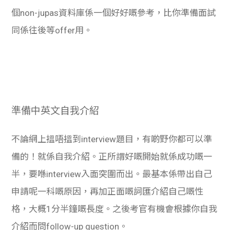
個non-jupas資料庫係一個好好嘅參考，比你準備面試
同係往後等offer用。
準備中英文自我介紹
不論網上搵唔搵到interview題目，有啲野你都可以準
備的！就係自我介紹。正所謂好嘅開始就係成功嘅一
半，要喺interview入面突圍而出。最基本係帶出自己
申請呢一科嘅原因，再加正面嘅詞匯介紹自己嘅性
格，大概1分半鐘嘅長度。之後考官有機會根據你自我
介紹而問follow-up question。