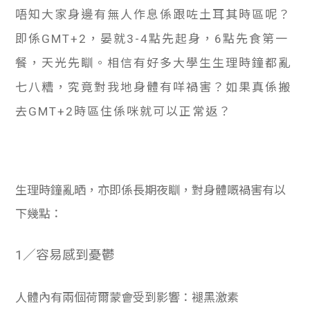
唔知大家身邊有無人作息係跟咗土耳其時區呢？
即係GMT+2，晏就3-4點先起身，6點先食第一
餐，天光先瞓。相信有好多大學生生理時鐘都亂
七八糟，究竟對我地身體有咩禍害？如果真係搬
去GMT+2時區住係咪就可以正常返？
生理時鐘亂晒，亦即係長期夜瞓，對身體嘅禍害有以
下幾點：
1／容易感到憂鬱
人體內有兩個荷爾蒙會受到影響：褪黑激素