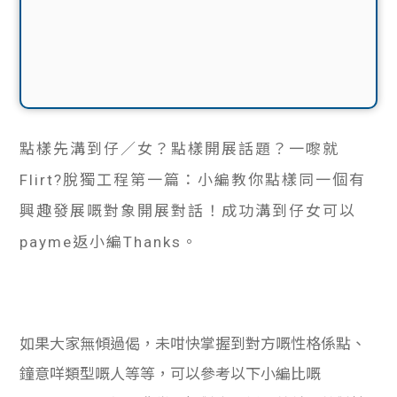
點樣先溝到仔／女？點樣開展話題？一嚟就
Flirt?脫獨工程第一篇：小編教你點樣同一個有
興趣發展嘅對象開展對話！成功溝到仔女可以
payme返小編Thanks。
如果大家無傾過偈，未咁快掌握到對方嘅性格係點、
鐘意咩類型嘅人等等，可以參考以下小編比嘅