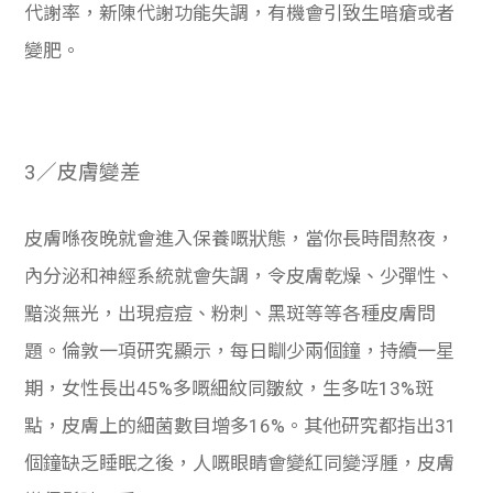
代謝率，新陳代謝功能失調，有機會引致生暗瘡或者
變肥。
3／皮膚變差
皮膚喺夜晚就會進入保養嘅狀態，當你長時間熬夜，
內分泌和神經系統就會失調，令皮膚乾燥、少彈性、
黯淡無光，出現痘痘、粉刺、黑斑等等各種皮膚問
題。倫敦一項研究顯示，每日瞓少兩個鐘，持續一星
期，女性長出45%多嘅細紋同皺紋，生多咗13%斑
點，皮膚上的細菌數目增多16%。其他研究都指出31
個鐘缺乏睡眠之後，人嘅眼睛會變紅同變浮腫，皮膚