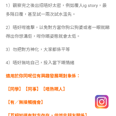
1）觀察完之後出招唔好太密，例如覆人ig story，最
多隔日覆，甚至試一兩次試水溫先。
2）唔好咁進擊，以免對方當你狗公狗婆或者一眼就睇
得出你想溝佢，咁你嘅姿態就會太低。
3）勿把對方神化，大家都係平等
4）唔好無咗自己，投入當下嘅情緒
適用於你同呢位有興趣發展嘅對象係：
【同學】【同事】【唔熟嘅人】
【有／無接觸機會】
【互相知道有對方存在，但並非朋友關係】