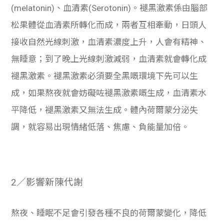
(melatonin)、血清素(Serotonin)。褪黑激素係由腦部
松果體從血清素所轉化而成，兩者互相牽動，日頭人
接收自然光線刺激，血清素濃度上升，人會有精神、
無睡意；到了晚上光線刺激減弱，血清素就會轉化成
褪黑激素。褪黑激素必須要全黑嘅環境下先可以生
成，如果熬夜就會妨礙咗褪黑激素嘅生成，血清素水
平降低，褪黑激素又無法生成。體內荷爾蒙分泌失
調，就容易出現情緒低落、焦慮、負能量加倍。
2／影響新陳代謝
熬夜、睡眠不足會引發各種不良的荷爾蒙變化，降低