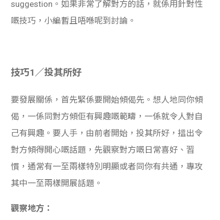
suggestion。如果非常了解對方的話，就係用針對性
嘅技巧，小編暫且唔喺呢到討論。
技巧1／投其所好
要發展關係，首先緊係要開始傾偈先。想人地同你傾
偈，一係同對方傾佢有興趣嘅範疇，一係就令人對自
己有興趣。要人手，由前者開始，投其所好，搵出令
對方傾得開心嘅話題，先觀察對方嘅日常喜好、習
慣，通常有一至兩樣特別明顯或者同你有共通，專攻
其中一至兩樣開展話題。
觀察地方：