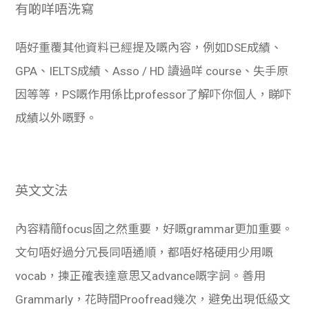
有啲咩唔洗寫
唔好重覆其他資料已經提及嘅內容，例如DSE成績、
GPA、IELTS成績、Asso / HD 讀過咩 course、失手原
因等等，PS嘅作用係比professor了解吓你個人，睇吓
成績以外嘅野。
英文文法
內容精簡focus固之然重要，好嘅grammar更加重要。
文句唔好過分冗長同唔通順，都唔好格硬用少用嘅
vocab，揀正確表達意思又advance嘅字詞。善用
Grammarly，花時間Proofread幾次，避免出現低級文