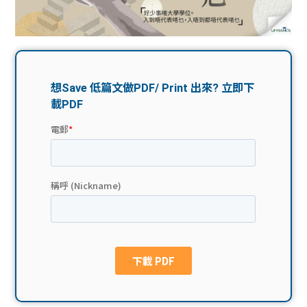
問題
計算
大專
機
學生
生筍
學生
福利
工推
故事
uFina
介
聯絡
分享
nce
搵工
我們
大學
校園
Gui
生學
贊助
de
費貸
Exc
款
han