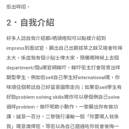
佢出咩招。
2．自我介紹
好多人諗自我介紹都r哂頭唔知可以點樣介紹到
impress到面試官、顯出自己出類拔萃之餘又唔會吹得
太大。係度我有個小貼士俾大家，預備嘅時候上去個
department/間u嘅官網睇吓，睇吓佢主打會陪育出咩
類型學生，例如佢sell自己學生好international嘅，你
咪順住個勢話自己好留意國際走向；如果佢sell學生有
好勁problem solving skills嘅你可以舉個例自己solve
過咩problem。做吓呢啲小動作，一黎顯出你有做功
課、誠意一百分，二黎強行灌輸一個「你要嘅人就係
我」嘅意識俾佢，等佢以為自己錯過咗你就會後悔一