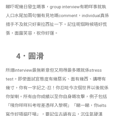
睇吓呢幾日發生嘅事，group interview有啲咩事就執
人口水尾加兩句懶有見地嘅comment，individual真係
措手不及就只好東拉西扯一下。記住呢個時候唔好慌
張，面露笑容，祝你好運。
4．圓滑
所謂interview最無新意但又用得最多嘅就係stress
test。即使面試官態度有幾惡劣、面有幾西、講嘢有
幾寸，你有一字記之-忍！你忍咗今次個世界以後就係
你架喇。所有由你成績以至你自身嘅攻擊，例子包括
「咦你咩咩科考咁差憑咩入黎啊」「睇一睇，你ielts
寫作好唔掂吓喎」，要記住古語有云，沉住氣硬漢