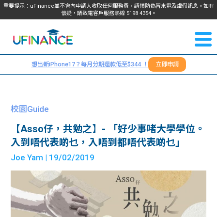
重要提示：uFinance並不會向申請人收取任何服務費，請慎防偽冒來電及虛假訊息。如有
懷疑，請致電客戶服務熱線
5198
4354
。
聯絡我
關於
們
想出新iPhone17？每月分期還款低至$344 ！
立即申請
＋
我們
852
貸款
5198
校園Guide
4354
服務
【Asso仔，共勉之】- 「好少事啫大學學位。
入到唔代表啲乜，入唔到都唔代表啲乜」
學生
學生
Joe Yam
| 19/02/2019
貸款
資訊
Blog
常見
貸款