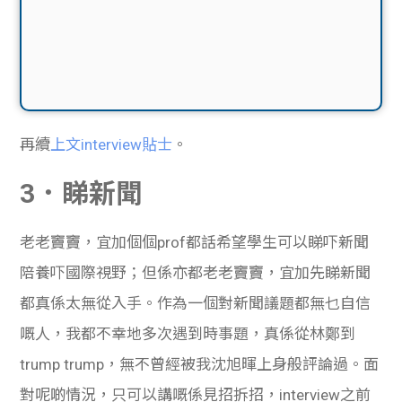
再續
上文interview貼士
。
3．睇新聞
老老竇竇，宜加個個prof都話希望學生可以睇吓新聞
陪養吓國際視野；但係亦都老老竇竇，宜加先睇新聞
都真係太無從入手。作為一個對新聞議題都無乜自信
嘅人，我都不幸地多次遇到時事題，真係從林鄭到
trump trump，無不曾經被我沈旭暉上身般評論過。面
對呢啲情況，只可以講嘅係見招拆招，interview之前