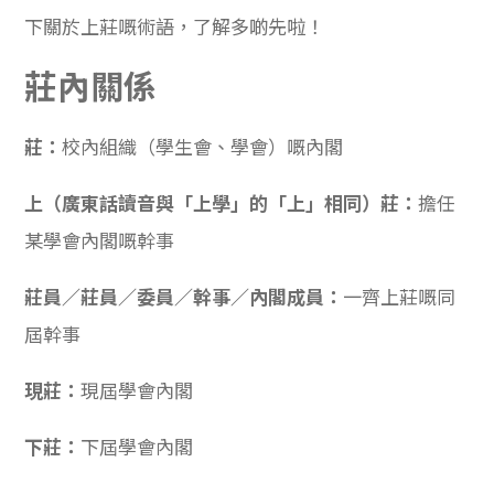
下關於上莊嘅術語，了解多啲先啦！
莊內關係
莊：
校內組織（學生會、學會）嘅內閣
上（廣東話讀音與「上學」的「上」相同）莊：
擔任
某學會內閣嘅幹事
莊員／莊員／委員／幹事／內閣成員：
一齊上莊嘅同
屆幹事
現莊：
現屆學會內閣
下莊：
下屆學會內閣