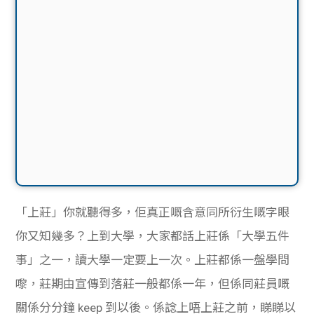
「上莊」你就聽得多，佢真正嘅含意同所衍生嘅字眼
你又知幾多？上到大學，大家都話上莊係「大學五件
事」之一，讀大學一定要上一次。上莊都係一盤學問
嚟，莊期由宣傳到落莊一般都係一年，但係同莊員嘅
關係分分鐘 keep 到以後。係諗上唔上莊之前，睇睇以