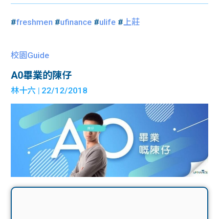
#
freshmen
#
ufinance
#
ulife
#
上莊
校園Guide
A0畢業的陳仔
林十六
| 22/12/2018