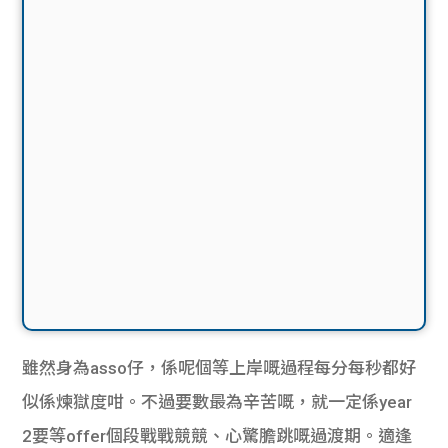
雖然身為asso仔，係呢個等上岸嘅過程每分每秒都好
似係煉獄度咁。不過要數最為辛苦嘅，就一定係year 
2要等offer個段戰戰競競、心驚膽跳嘅過渡期。適逢