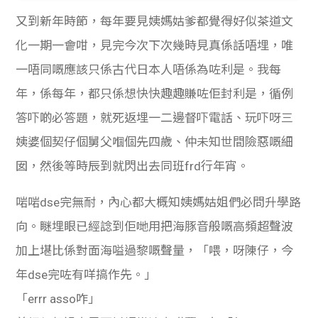
貸款
ge
又到新年時節，每年要見姨媽姑爹都覺得好似茶道文
計數
Gui
化一期一會咁，見完今次下次幾時見真係話唔埋，唯
一唔同嘅應該只係古代日本人唔係為咗利是。我
每
機
de
年，係每年，都只係想快快趣趣賺咗佢封利是，循例
網上
校園
答吓啲必答題，就死返埋一二邊督吓電話、玩吓呀三
姨婆個契仔個舅父嗰個先四歲、仲未知世間險惡嘅細
私人
Gui
貸款
de
啱啱dse完無耐，內心都大概知姨媽姑姐們必問升學路
貸款
理財
向。瞇埋眼已經諗到佢哋用把海豚音般嘅高頻超聲波
加上堪比係對面海嗌過黎嘅聲量，「喂，呀陳仔，今
計數
Gui
年dse完咗有咩搞作先。」
機
de
「errr asso咋」