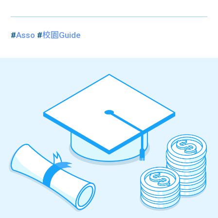
#
Asso
#
校園Guide