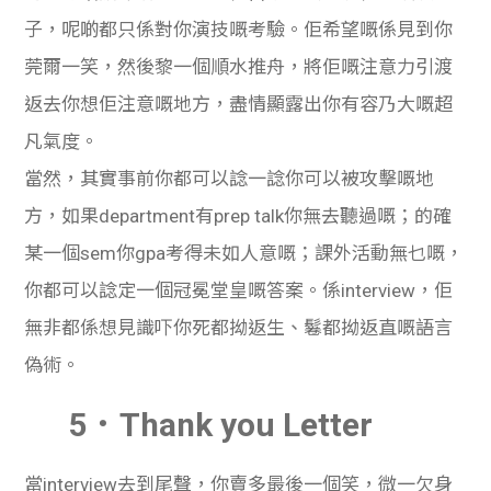
子，呢啲都只係對你演技嘅考驗。佢希望嘅係見到你
莞爾一笑，然後黎一個順水推舟，將佢嘅注意力引渡
返去你想佢注意嘅地方，盡情顯露出你有容乃大嘅超
凡氣度。
當然，其實事前你都可以諗一諗你可以被攻擊嘅地
方，如果department有prep talk你無去聽過嘅；的確
某一個sem你gpa考得未如人意嘅；課外活動無乜嘅，
你都可以諗定一個冠冕堂皇嘅答案。係interview，佢
無非都係想見識吓你
死都拗返生、鬈都拗返直嘅語言
偽術。
5．Thank you Letter
當interview去到尾聲，你賣多最後一個笑，微一欠身