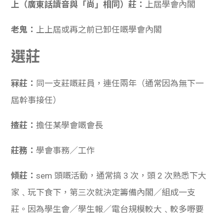
上（廣東話讀音與「尚」相同）莊：
上屆學會內閣
老鬼：
上上屆或再之前已卸任嘅學會內閣
選莊
冧莊：
同一支莊嘅莊員，連任兩年（通常因為無下一
屆幹事接任）
揸莊：
擔任某學會嘅會長
莊務：
學會事務／工作
傾莊：
sem 頭嘅活動，通常搞 3 次，頭 2 次熟悉下大
家﹑玩下食下，
第三次就決定籌備內閣／組成一支
莊。因為學生會／學生報／電台規模較大﹑較多嘢要