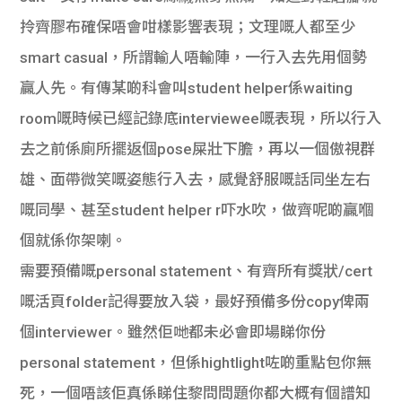
拎齊膠布確保唔會咁樣影響表現；文理嘅人都至少
smart casual，所謂輸人唔輸陣，一行入去先用個勢
贏人先。有傳某啲科會叫student helper係waiting
room嘅時候已經記錄底interviewee嘅表現，所以行入
去之前係廁所擺返個pose屎壯下膽，再以一個傲視群
雄、面帶微笑嘅姿態行入去，感覺舒服嘅話同坐左右
嘅同學、甚至student helper r吓水吹，做齊呢啲贏嗰
個就係你架喇。
需要預備嘅personal statement、有齊所有獎狀/cert
嘅活頁folder記得要放入袋，最好預備多份copy俾兩
個interviewer。雖然佢哋都未必會即場睇你份
personal statement，但係hightlight咗啲重點包你無
死，一個唔該佢真係睇住黎問問題你都大概有個譜知