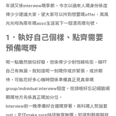
年頭又係interview嘅季節，今次以過來人嘅身份係度
俾少少建議大家，望大家可以拎到想要嘅offer，風風
光光咁為兩年嘅asso生涯寫下一個漂亮嘅句號。
1．執好自己個樣、點齊需要
預備嘅嘢
呢一點雖然貌似好廢，但係俾少少耐性睇咗佢，睇吓
自己有無漏。我知道呢一刻嘅你或許緊張、或許期
待，可能花好多心機時間係準備真正見真章嘅
group/individual interview個度，但請唔好忘記細眉細
眼嘅地方先係真正嘅加分位。
Interview前一晚準備好合適嘅穿著，商科嘅人熨返套
suit，女仔make sure絲䌩無穿無爛，知道對鞋磨腳就