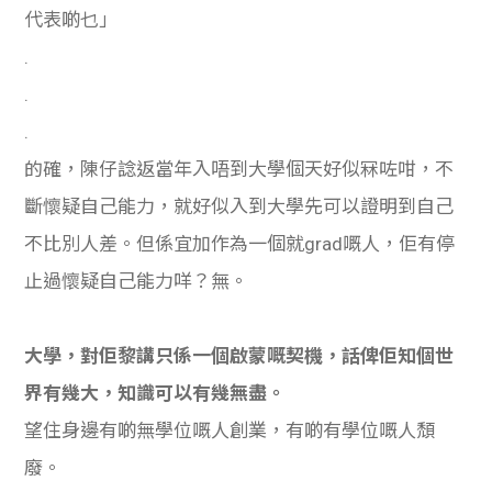
代表啲乜」
.
.
.
的確，陳仔諗返當年入唔到大學個天好似冧咗咁，不
斷懷疑自己能力，就好似入到大學先可以證明到自己
不比別人差。但係宜加作為一個就grad嘅人，佢有停
止過懷疑自己能力咩？無。
大學，對佢黎講只係一個啟蒙嘅契機，話俾佢知個世
界有幾大，知識可以有幾無盡。
望住身邊有啲無學位嘅人創業，有啲有學位嘅人頹
廢。