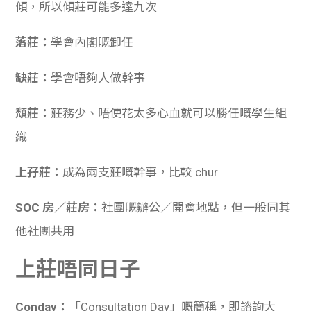
傾，所以傾莊可能多達九次
落莊：
學會內閣嘅卸任
缺莊：
學會唔夠人做幹事
頹莊：
莊務少、唔使花太多心血就可以勝任嘅學生組
織
上孖莊：
成為兩支莊嘅幹事，比較 chur
SOC 房／莊房：
社團嘅辦公／開會地點，但一般同其
他社團共用
上莊唔同日子
Conday：
「Consultation Day」嘅簡稱，即諮詢大