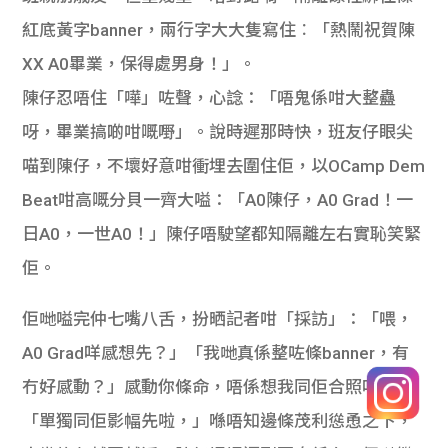
紅底黃字banner，兩行字大大隻寫住︰「熱鬧祝賀陳
XX A0畢業，保得處男身！」。
陳仔忍唔住「嘩」咗聲，心諗：「唔鬼係咁大整蠱
呀，畢業搞啲咁嘅嘢」。說時遲那時快，班友仔眼尖
喵到陳仔，不壞好意咁衝埋去圍住佢，以OCamp Dem
Beat咁高嘅分貝一齊大嗌：「A0陳仔，A0 Grad！一
日A0，一世A0！」陳仔唔駛望都知隔離左右實恥笑緊
佢。
佢哋嗌完仲七嘴八舌，扮晒記者咁「採訪」：「喂，
A0 Grad咩感想先？」「我哋真係整咗條banner，有
冇好感動？」感動你條命，唔係想我同佢合照呀？
「單獨同佢影幅先啦，」喺唔知邊條茂利慫恿之下，