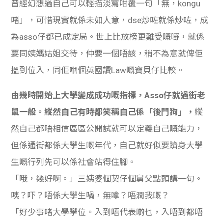
曾經幻想過自己可以輕描淡寫咁覆一句「無，kongu
學生
啫」，可惜現實就係未如人意，dse炒咗就係炒咗，成
貸款
為asso仔都已成定局。世上比放榜更難受嘅嘢，就係
要同姨媽姑姐交待，仲要一個唔該，稍不為意就俾佢
101
搵到位入，同佢嗰個英國讀Law嘅寶貝仔比較。
由幾時開始上大學變成成功嘅指標，Asso仔就過街老
鼠一般。縱然自己有時都笑稱自己係「後門狗」，
縱
然自己都唔相信區區公開試就可以定義自己嘅能力，
但係通街都係大學生嘅年代，自己就好似要躋身大學
生嘅行列先可以係社會站得住腳。
「哦，幾好啊。」
三
姨婆個契仔個舅父點頭講一句。
咦？吓？唔係大學生喎，無嗱？唔潤我嘅？
「好少事啫大學學位。入到唔代表啲乜，入唔到都唔