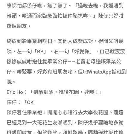
事睇怕都係仔嚟，無了無了。「過咗去啦，我返唔到
轉頭，唔通而家臨急臨忙搵件豬扒咩。」陳仔只好咁
覆佢朋友。
終於到影畢業相嗰日，其他人成雙成對，得閒又咀幾
啖，左一句「BB」，右一句「好愛你」，自己就淒淒
慘慘戚戚咁抱住隻畢業公仔——老竇老母送嘅畢業公
仔。唔緊要，好彩有班朋友啫，佢哋WhatsApp話就到
嘅。
Eric Ho：「到晒到晒，喺後花園，速嚟！」
陳仔：「OK」
陳仔着住畢業袍，開開心心咁行去大學後花園。離遠
已經見到一大班花生友喺晒到，陳仔幾乎要跪地多謝
班親朋戚友。但望幾望，唔對路喎，隔離碌柱綁住條