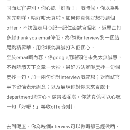
同面試官道別，你心諗「好嘢！」嘅時候，你以為咁
就完喇咩，唔好咁天真啦。如果你真係好想拎到個
offer，不妨臨走用心記一記住面試官個名，返屋企打
多封thank you email俾佢，為你嘅interview黎一個結
尾點精
昇華，用你嘅偽真誠打入佢個心。
至於email嘅內容，係google用罐頭信未免太無誠意，
不過所謂天下文章一大抄，最好方法就呢度抄一句個
度抄一句，加一兩句你對interview嘅感想；對面試官
手下留情表示謝意；以及展現你對你未來貢獻于
department嘅信心。做齊哂呢啲，你就真係可以心唸
一句「好嘢！」等收offer架喇。
去到呢度，你為咗個interview可以做嘅都已經做哂，