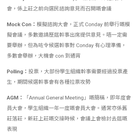
會，係上莊之前向選民諮詢意見而召開嘅會議
Mock Con：
模擬諮詢大會，正式 Conday 前舉行嘅模
擬會議，多數邀請歷屆幹事出席提供意見。唔一定需
要舉辦，但為咗令候選幹事對 Conday 有心理準備，
多數會舉辦，大機會 con 到通宵
Polling：
投票，大部份學生組織幹事需要經過投票產
生，期間候選幹事會有各種拉票攻勢
AGM：
「Annual General Meeting」嘅簡稱，即年度會
員大會，學生組織一年一度嘅會員大會。通常亦係舊
莊落莊，新莊上莊嘅交接時候，會議上會檢討去屆嘅
表現