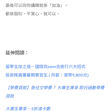
最後可以同你講嘅就係「加油」。
都係個句，平常心，就可以。
延伸閱讀：
留學生存之道－儲錢完sem去旅行六大招式
投資推廣署暑期實習生 ( 月薪：港幣9,800元)
【
學費貸款】急住交學費？ 大專生專享 即日過數學費
貸款
大專生專享 – 5折清卡數