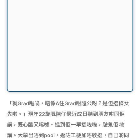
「就Grad啦喎，唔係A住Grad咁陰公呀？是但搵條女
先啦。」現年22歲嘅陳仔最近成日聽到朋友咁同佢
講，既心酸又唏噓。搵到佢一早搵咗啦，駛鬼佢哋
講。大學出唔到pool，返咗工梗加唔駛搵，自己啲同