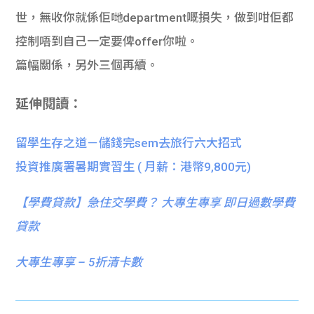
世，無收你就係佢哋department嘅損失，做到咁佢都
控制唔到自己一定要俾offer你啦。
篇幅關係，另外三個再續。
延伸閱讀：
留學生存之道－儲錢完sem去旅行六大招式
投資推廣署暑期實習生 ( 月薪：港幣9,800元)
【
學費貸款】急住交學費？ 大專生專享 即日過數學費
貸款
大專生專享 – 5折清卡數