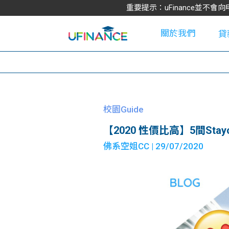
重要提示：uFinance並
關於我們
貸
學
校園Guide
【2020 性價比高】5間Stay
大
佛系空姐CC
| 29/07/2020
貸
網
款