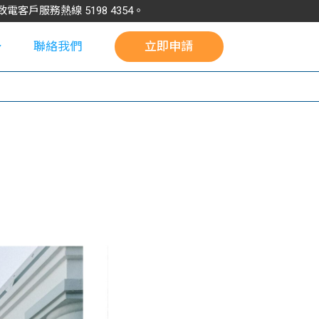
請致電客戶服務熱線
5198
4354
。
聯絡我們
立即申請
校