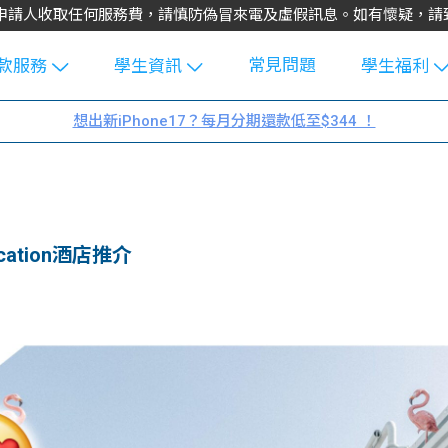
不會向申請人收取任何服務費，請慎防偽冒來電及虛假訊息。如有懷疑，
常見問題
款服務
學生資訊
學生福利
生貸款
Blog
uFinance 
想出新iPhone17？每月分期還款低至$344 ！
貸款計算
大專生筍
園贊助
機
工推介
學生故事
搵工
分享
Guide
cation酒店推介
Exchang
學生學費
e Guide
款
校園
貸款計數
Guide
機
理財
上私人貸
Guide