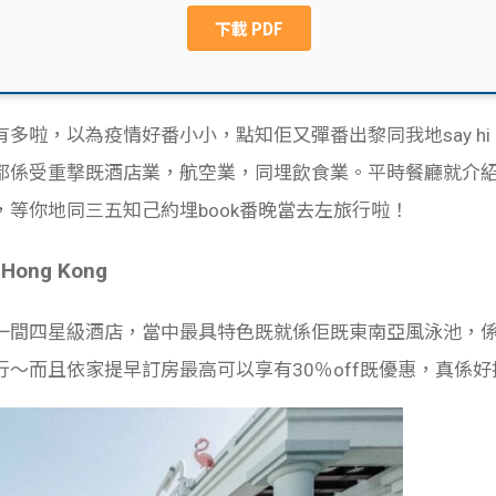
多啦，以為疫情好番小小，點知佢又彈番出黎同我地say h
都係受重撃既酒店業，航空業，同埋飲食業。平時餐廳就介紹
等你地同三五知己約埋book番晚當去左旅行啦！
Hong Kong
一間四星級酒店，當中最具特色既就係佢既東南亞風泳池，
～而且依家提早訂房最高可以享有30％off既優惠，真係好