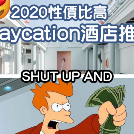
學生貸款
貸款計數
101
機