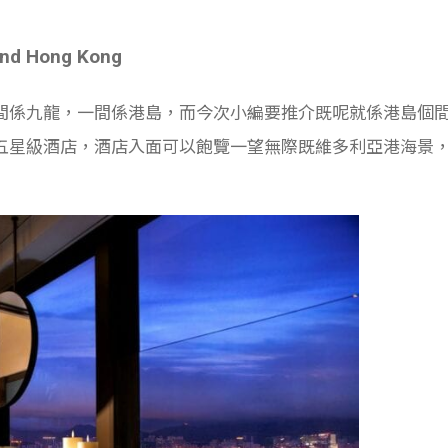
d Hong Kong
間係九龍，一間係港島，而今次小編要推介既呢就係港島個
五星級酒店，酒店入面可以飽覽一望無際既維多利亞港海景