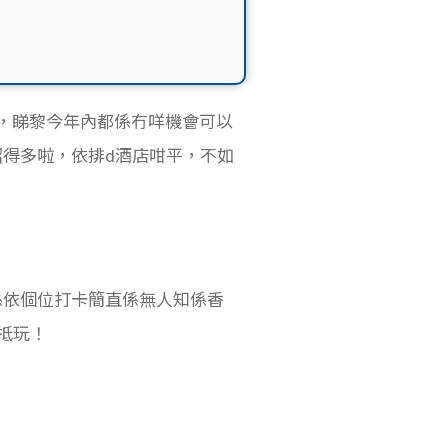
i，睇黎今年內都係冇咩機會可以
得多啦，依排d酒店咁平，不如
係依個位打卡簡直係無人知係香
抵玩！