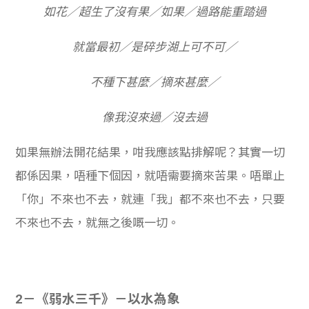
如花／超生了沒有果／如果／過路能重踏過
就當最初／是碎步湖上可不可／
不種下甚麼／摘來甚麼／
像我沒來過／沒去過
如果無辦法開花結果，咁我應該點排解呢？其實一切
都係因果，唔種下個因，就唔需要摘來苦果。唔單止
「你」不來也不去，就連「我」都不來也不去，只要
不來也不去，就無之後嘅一切。
2－《弱水三千》－以水為象