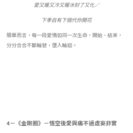
愛又暖又冷又暖冰封了又化／
下季自有下個代你開花
簡單而言，每一段愛情如同一次生命，開始、結束，
分分合合不斷輪替，墮入輪迴。
4－《金剛圈》－悟空後愛與痛不過虛妄非實