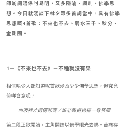
師啲詞唔係咁易明，又多隱喻、諷刺、佛學思
學生
想。今日就淺談下林夕眾多首詞當中，具有佛學
貸款
思想嘅4首歌：不來也不去、弱水三千、秋分、
101
金剛圈。
1－《不來也不去》－不種就沒有果
相信唔少人都知道呢首歌涉及少少佛學思想，但究竟
係咩含意呢？
血液裡才遺傳悲喜／誰亦難避過這一身客塵
第二段正歌開始，主角開始以佛學眼光去睇。苦痛存