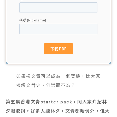
貸款
ge
計數
Gui
機
de
網上
校園
私人
Gui
貸款
de
如果扮文青可以成為一個契機，比大家
貸款
理財
接觸文哲史，何樂而不為？
計數
Gui
第五集香港文青starter pack，同大家介紹林
機
de
夕嘅歌詞。好多人聽林夕，文青都唔例外，但大