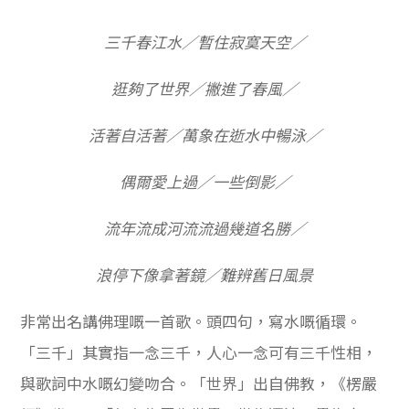
三千春江水／暫住寂寞天空／
逛夠了世界／撇進了春風／
活著自活著／萬象在逝水中暢泳／
偶爾愛上過／一些倒影／
流年流成河流流過幾道名勝／
浪停下像拿著鏡／難辨舊日風景
非常出名講佛理嘅一首歌。頭四句，寫水嘅循環。
「三千」其實指一念三千，人心一念可有三千性相，
與歌詞中水嘅幻變吻合。「世界」出自佛教，《楞嚴