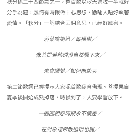
秋分係二十四節氣之一。整首歌以秋天過咗一半就好
分手為題，感情有時限做中心思想，勸喻人唔好執著
愛情。「秋分」一詞結合兩個意思，已經好厲害。
落葉鳴謝過／每棵樹／
像菩提若熟透很自然飄下來／
未會順變／如何能節哀
第二節歌詞已經提示大家呢首歌蘊含佛理。菩提果自
夏季後開始成熟掉落，時候到了，人要學習放下。
一圈圈相戀周期永不偏差／
在對象裡聚散循環也罷／