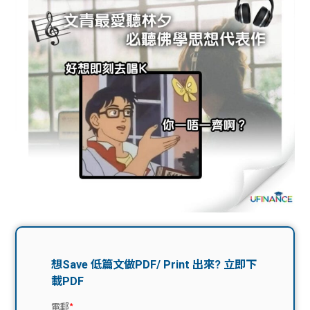
問題
計算
大專
機
學生
生筍
學生
福利
工推
故事
uFina
介
聯絡
分享
nce
搵工
我們
大學
校園
Gui
生學
贊助
de
費貸
Exc
款
han