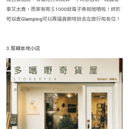
車又太貴，而家有呢＄1000蚊電子券就啱哂啦！終於
可以去Glamping
可以再逼真啲咁扮去左旅行啦各位！
3.幫襯本地小店