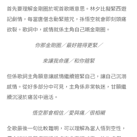
首先要理解金剛圈於呢首歌嘅意思。林夕比擬緊西遊
記劇情，每當唐僧念動緊箍咒，孫悟空就會即刻頭痛
欲裂。歌詞中，感情就係主角自己嘅金剛圈。
你那金剛圈／最好箍得更緊／
來讓我命運／和你箍緊
但係歌詞主角願意讓感情繼續箍緊自己，讓自己沉溺
感情。從好多部分中可見，主角係非常執迷，甘願繼
續沉浸於痛苦中過活。
悟空那會相信／愛與痛／很相襯
全歌最後一句比較難明，可以理解為當人悟到空性，