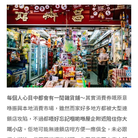
每個人心目中都會有一間雜貨鋪
～其實消費券嘅原意
喺振興本地消費市場，雖然而家好多地方都被大型連
鎖店攻陷，不過都
唔好忘記嗰啲喺屋企附近陪住你大
嘅小店
。佢地可能無連鎖店咁方便一應俱全，未必跟