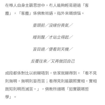
在喺人自身主觀思想中，冇人能夠輕易避過「客
塵」，「客塵」係佛教術語，指外來嘅煩惱。
垂頭前／沒緣份喪氣／
睡到醒／才站立得起／
盲目過／便看到天機／
反覆往來／又再做回自己
成段都係對比以前睇唔到，依家就睇得到。「看不見
則無明，無明則妄而苦；看得見則能觀照實相，實相
既知則明而滅苦。」，佛教所謂嘅「如實觀嘅哲
學」。