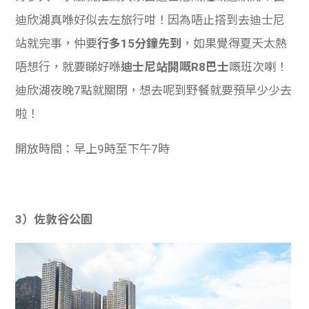
迪欣湖真喺好似去左旅行咁！因為唔止撘到去迪士尼
站就完事，仲要
行多15分鐘先到
，如果覺得夏天太熱
唔想行，就要睇好喺
迪士尼站開嘅R8巴士
嘅班次喇！
迪欣湖夜晚7點就關閉，想去呢到野餐就要預早少少去
啦！
開放時間：早上9時至下午7時
3）佐敦谷公園