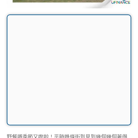
野餐嘅季節又嚟啦！平時喺條街到見到幾個幾個著得