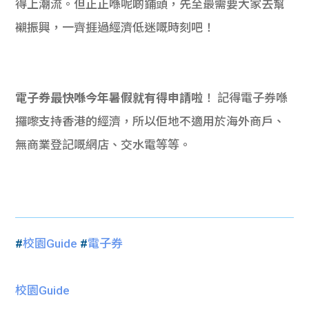
得上潮流。但正正喺呢啲鋪頭，先至最需要大家去幫
襯振興，一齊捱過經濟低迷嘅時刻吧！
電子券最快喺今年暑假就有得申請啦
！ 記得電子券喺
攞嚟支持香港的經濟，所以佢地不適用於海外商戶、
無商業登記嘅網店、交水電等等。
#
校園Guide
#
電子券
校園Guide