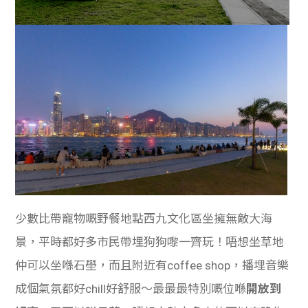
少數比帶寵物嘅野餐地點西九文化區坐擁無敵大海
景，平時都好多市民帶埋狗狗嚟一齊玩！唔想坐草地
仲可以坐喺石壆，而且附近有coffee shop，播埋音樂
成個氣氛都好chill好舒服～最最最特別嘅位喺
開放到