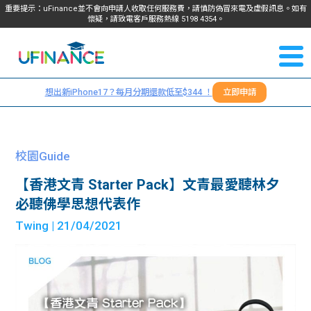
重要提示：uFinance並不會向申請人收取任何服務費，請慎防偽冒來電及虛假訊息。如有
懷疑，請致電客戶服務熱線
5198
4354
。
聯絡我
關於
們
想出新iPhone17？每月分期還款低至$344 ！
立即申請
＋
我們
852
貸款
5198
校園Guide
4354
服務
【香港文青 Starter Pack】文青最愛聽林夕
必聽佛學思想代表作
學生
學生
Twing
| 21/04/2021
貸款
資訊
Blog
常見
貸款