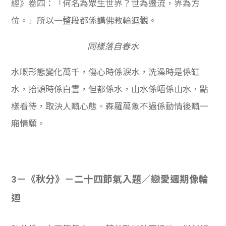
經》卷四：「何名為眾生世界？世為遷流，界為方
位。」所以一整段都係講佛教輪迴觀。
同樣落自春水
水嘅形態變化萬千，傷心時係淚水，洗澡時是係缸
水，抬頭時係白雲，但都係水，山水係唔係山水，點
樣看待，取決人嘅心態。森羅萬象不過係動情後嘅一
廂情願。
3－《秋分》－二十四節氣入題／戀愛週期像輪
迴