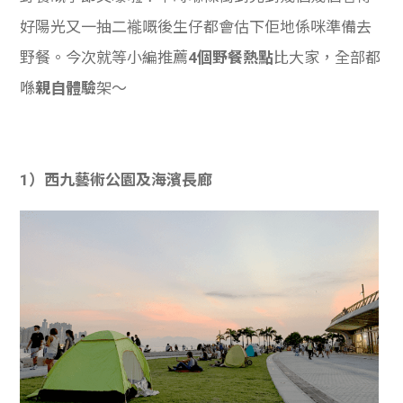
好陽光又一抽二褦嘅後生仔都會估下佢地係咪準備去
野餐。今次就等小編推薦
4個野餐熱點
比大家，全部都
喺
親自體驗
架～
1）西九藝術公園及海濱長廊