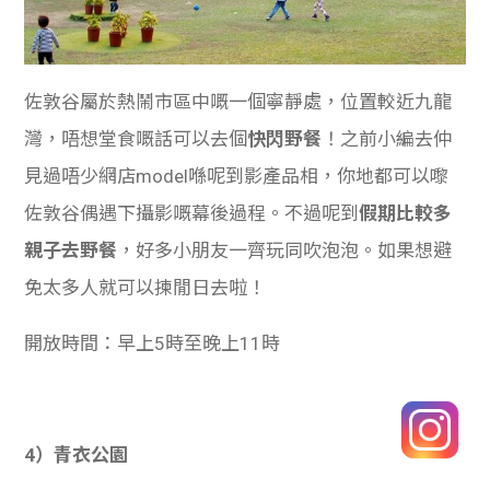
佐敦谷屬於熱鬧市區中嘅一個寧靜處，位置較近九龍
灣，唔想堂食嘅話可以去個
快閃野餐
！之前小編去仲
見過唔少網店model喺呢到影產品相，你地都可以嚟
佐敦谷偶遇下攝影嘅幕後過程。不過呢到
假期比較多
親子去野餐
，好多小朋友一齊玩同吹泡泡。如果想避
免太多人就可以揀閒日去啦！
開放時間：早上5時至晚上11時
4）青衣公園