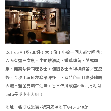
Coffee Art嘅adb
好！大！份！
小編一個人都食唔哂！
入面有
煙三文魚、牛奶炒滑蛋、香草雜菌、
英式肉
腸、雜菜
沙律同埋多士
。佢嘅
多士有得揀綠茶／芝麼
醬
，今次小編揀左綠茶味多士，有特色而且
綠茶味唔
大濃
。
雜菌充滿牛油味
，香草佈滿成碟adb，扺呢間
cafe長期咁多人呀！
地址：
觀塘成業街7號東廣場地下G46-G48舖