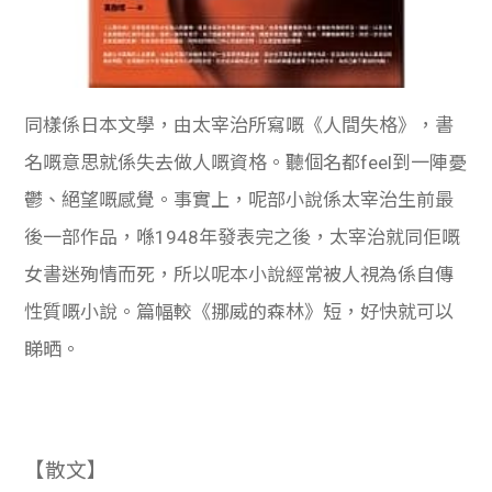
同樣係日本文學，由太宰治所寫嘅《人間失格》，書
名嘅意思就係失去做人嘅資格。聽個名都feel到一陣憂
鬱、絕望嘅感覺。事實上，呢部小說係太宰治生前最
後一部作品，喺1948年發表完之後，太宰治就同佢嘅
女書迷殉情而死，所以呢本小說經常被人視為係自傳
性質嘅小說。篇幅較《挪威的森林》短，好快就可以
睇晒。
【散文】