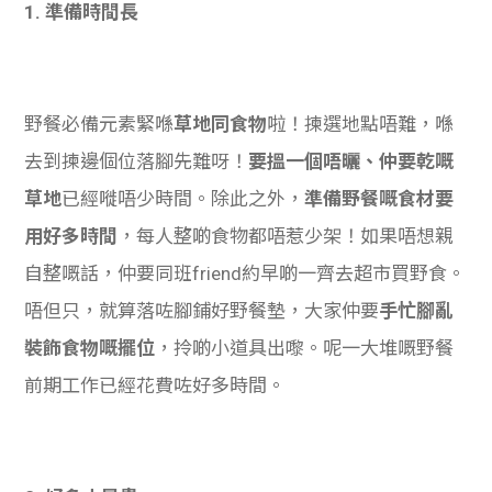
1. 準備時間長
學生
貸款
101
野餐必備元素緊喺
草地同食物
啦！揀選地點唔難，喺
去到揀邊個位落腳先難呀！
要搵一個唔曬、仲要乾嘅
草地
已經嘥唔少時間。除此之外，
準備野餐嘅食材要
用好多時間
，每人整啲食物都唔惹少架！如果唔想親
自整嘅話，仲要同班friend約早啲一齊去超市買野食。
唔但只，就算落咗腳鋪好野餐墊，大家仲要
手忙腳亂
裝飾食物嘅擺位
，拎啲小道具出嚟。呢一大堆嘅野餐
前期工作已經花費咗好多時間。