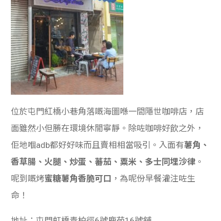
位於屯門紅橋小巷角落嘅海圖喺一間隱世咖啡店，店
面雖然小但勝在環境休閒寧靜。除咗咖啡好飲之外，
佢地嗰adb都好好味而且賣相相當吸引。入面有
薯角、
香草腸、火腿、炒蛋、蕃茄、粟米、多士同埋沙律
。
呢到嘅烤
蜜糖薯角香脆可口
，為呢份早餐灌注咗生
命！
地址：
屯門虹橋青柏徑6號鹿苑16號舖