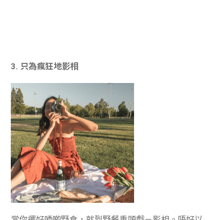
3. 只為瘋狂地影相
當你擺好哂啲野食，就到野餐重頭戲－影相。唔好以