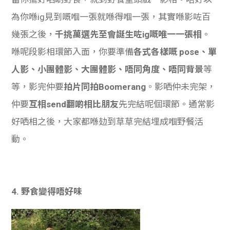
為你喺ig見到嘅嗰一張就喺得嗰一張，其實喺影咗百
幾張之後，
千挑萬選先至會誕生咗ig嘅唯一一張相
。
喺呢段影相環節入面，你要準備
各式各樣嘅 pose、單
人影、小團體影、大團體影、唔同角度、唔同背景
等
等，影完仲要
拍片同拍Boomerang
。影哂仲未完架，
仲要
互相send翻啲相比朋友
先完結呢個環節。通常影
好哂相之後，大家都喺攰到草草完結埋成嗰野餐活
動。
4. 野食變得唔好味