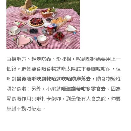
由搵地方、趕走啲蟲、影埋相，呢到都起碼要用上一
個鐘。野餐要食嘅食物就喺太陽底下暴曬咗咁耐，佢
哋到
最後唔喺吹到乾哂就吹哂啲塵落去
，啲食物緊喺
唔好食啦！另外，小編就
唔建議帶咁多零食去
。因為
零食嘅作用只喺打卡架咋，到最後冇人食之餘，仲要
原封不動咁帶走。