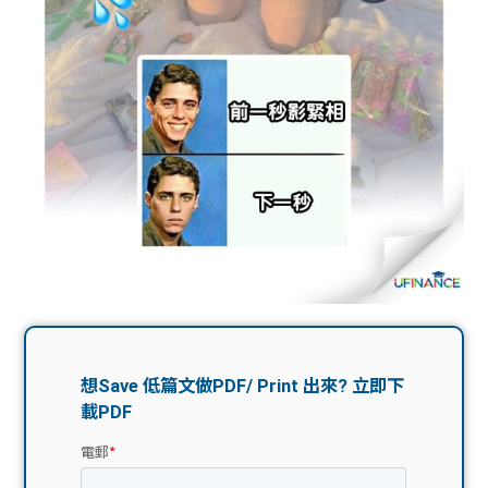
問題
計算
大專
機
學生
生筍
學生
福利
工推
故事
uFina
介
聯絡
分享
nce
搵工
我們
大學
校園
Gui
生學
贊助
de
費貸
Exc
款
han