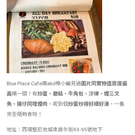
Blue Place Cafe嘅abd喺小編見過
圖片同實物還原度最
高
嘅一間！有
炒蛋、磨菇、牛角包、沙律、煙三文
魚、腸仔同埋煙肉
。呢到個
炒蛋炒得好細好滑
，一隻
完全唔夠食呀！
地址：西環堅尼地城卑路乍街93-95號地下