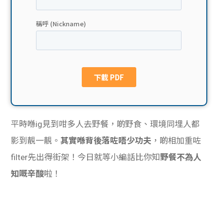
貸款
ge
計數
Gui
機
de
網上
校園
私人
Gui
平時喺ig見到咁多人去野餐，啲野食、環境同埋人都
貸款
de
影到靚一靚。
其實喺背後落咗唔少功夫
，啲相加重咗
貸款
理財
filter先出得街架！今日就等小編話比你知
野餐不為人
知嘅辛酸
啦！
計數
Gui
機
de