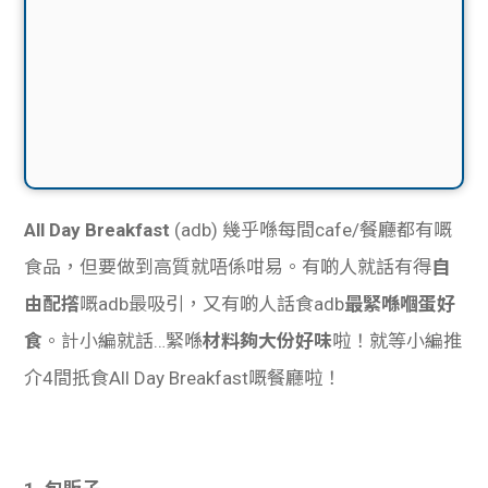
All Day Breakfast
(adb) 幾乎喺每間cafe/餐廳都有嘅
食品，但要做到高質就唔係咁易。有啲人就話有得
自
由配撘
嘅adb最吸引，又有啲人話食adb
最緊喺嗰蛋好
食
。計小編就話…緊喺
材料夠大份好味
啦！就等小編推
介4間扺食All Day Breakfast嘅餐廳啦！