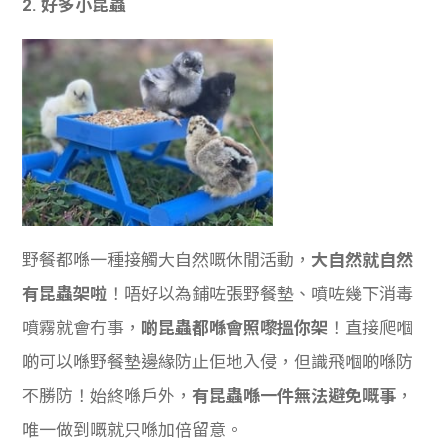
2. 好多小昆蟲
野餐都喺一種接觸大自然嘅休閒活動，
大自然就自然
有昆蟲架啦
！唔好以為鋪咗張野餐墊、噴咗幾下消毒
噴霧就會冇事，
啲昆蟲都喺會照嚟搵你架
！直接爬嗰
啲可以喺野餐墊邊緣防止佢地入侵，但識飛嗰啲喺防
不勝防！始終喺戶外，
有昆蟲喺一件無法避免嘅事
，
唯一做到嘅就只喺加倍留意。