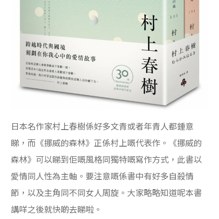
日本名作家村上春樹係好多文青或者年青人都鍾意
睇，而《挪威的森林》正係村上嘅代表作。《挪威的
森林》可以睇到佢嘅風格同獨特嘅寫作方式，此書以
愛情同人性為主軸。要注意嘅係書中有好多自殺情
節，以及主角同不同女人周旋。大家略略知道呢本書
講咩之後就快啲去睇啦。