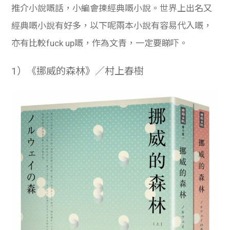
推介小說嘅話，小編會揀經典嘅小說。世界上出名又
經典嘅小說有好多，以下呢兩本小說有容易代入嘅，
亦有比較fuck up嘅，作為文青，一定要睇吓。
1）《挪威的森林》／村上春樹