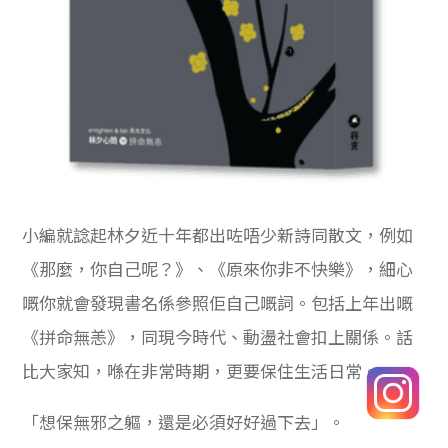
小編就諗起林夕近十年都出咗唔少新詩同散文，例如
《那麼，你自己呢？》、《原來你非不快樂》，細心
嘅你就會發現書名係參照佢自己嘅詞。包括上年出嘅
《拼命無恙》，同現今時代、動盪社會扣上關係。話
比大家知，喺在非常時期，更要保住生活日常。
「想保無邪之軀，還是必須好好過下去」。