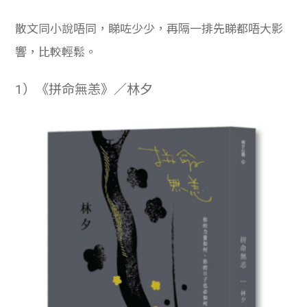
散文同小說唔同，睇咗少少，再隔一排先睇都唔大影
響，比較輕鬆。
1）《拼命無恙》／林夕