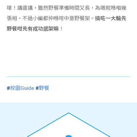
嗱！講還講，雖然野餐準備時間又長，為嘅就喺嗰幾
張相，不過小編都仲喺咁中意野餐架。
搞咗一大輪先
野餐咁先有成功感架嘛
！
#
校園Guide
#
野餐