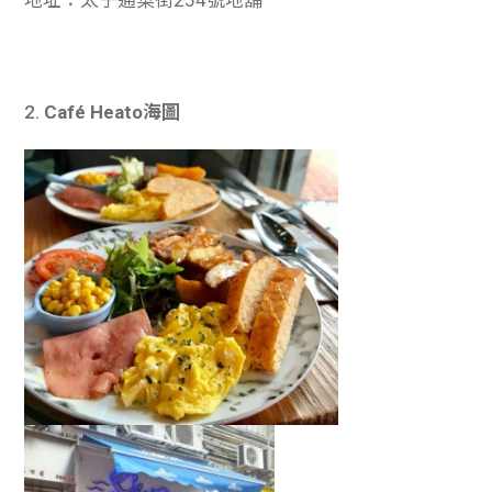
2.
Café Heato海圖