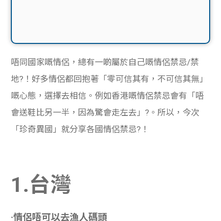
唔同國家嘅情侶，總有一啲屬於自己嘅情侶禁忌/禁
地?！好多情侶都回抱著「零可信其有，不可信其無」
嘅心態，選擇去相信。例如香港嘅情侶禁忌會有「唔
會送鞋比另一半，因為驚會走左去」?。所以，今次
「珍奇異國」就分享各國情侶禁忌?！
1.台灣
·情侶唔可以去漁人碼頭