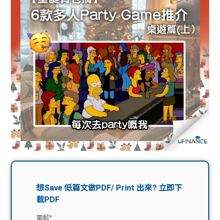
問題
計算
大專
機
學生
生筍
學生
福利
工推
故事
uFina
介
聯絡
分享
nce
搵工
我們
大學
校園
Gui
生學
贊助
de
費貸
Exc
款
han