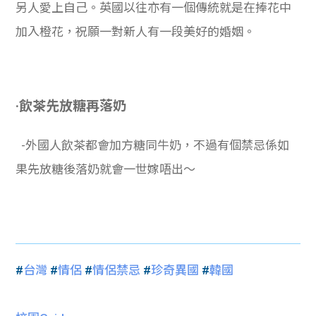
另人愛上自己。英國以往亦有一個傳統就是在捧花中
加入橙花，祝願一對新人有一段美好的婚姻。
·飲茶先放糖再落奶
-外國人飲茶都會加方糖同牛奶，不過有個禁忌係如
果先放糖後落奶就會一世嫁唔出～
#
台灣
#
情侶
#
情侶禁忌
#
珍奇異國
#
韓國