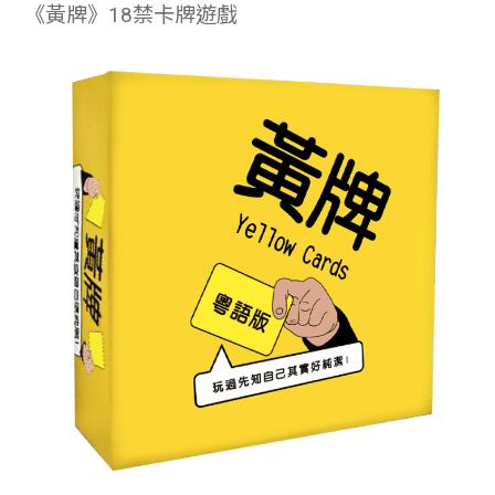
《黃牌》18禁卡牌遊戲
學生
貸款
101