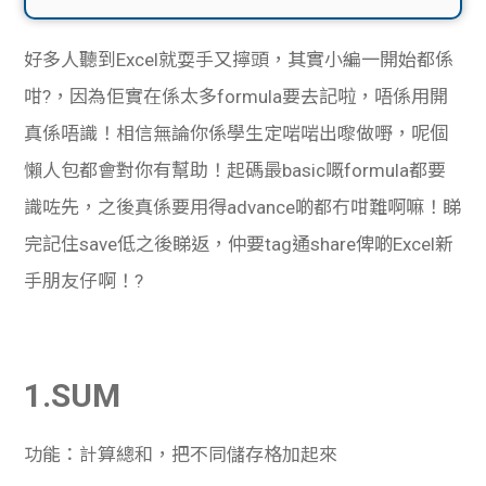
好多人聽到Excel就耍手又擰頭，其實小編一開始都係
咁?，因為佢實在係太多formula要去記啦，唔係用開
真係唔識！相信無論你係學生定啱啱出嚟做嘢，呢個
懶人包都會對你有幫助！起碼最basic嘅formula都要
識咗先，之後真係要用得advance啲都冇咁難啊嘛！睇
完記住save低之後睇返，仲要tag通share俾啲Excel新
手朋友仔啊！?
1.SUM
功能：計算總和，把不同儲存格加起來