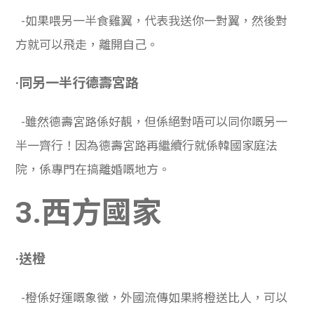
-如果喂另一半食雞翼，代表我送你一對翼，然後對
方就可以飛走，離開自己。
·同另一半行德壽宮路
-雖然
德壽宮路係好靚，但係絕對唔可以同你嘅另一
半一齊行
！因為
德壽宮路
再繼續行就係韓國家庭法
院，係專門在搞離婚嘅地方。
3.西方國家
·送橙
-橙係好運嘅象徵，外國流傳如果將橙送比人，可以