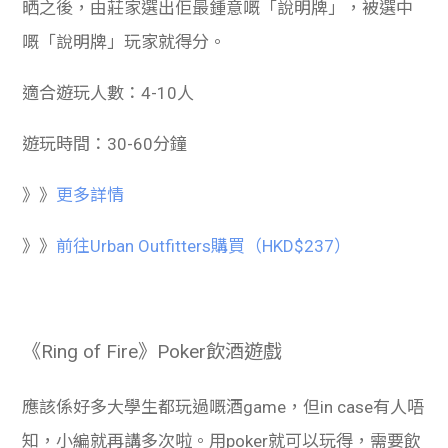
晒之後，由莊家選出佢最鍾意嘅「說明牌」，被選中
嘅「說明牌」玩家就得分。
適合遊玩人數：4-10人
遊玩時間：30-60分鐘
》》
更多詳情
》》
前往Urban Outfitters購買（HKD$237）
《Ring of Fire》Poker飲酒遊戲
應該係好多大學生都玩過嘅酒game，但in case有人唔
知，小編就再講多次啦。用poker就可以玩得，需要飲