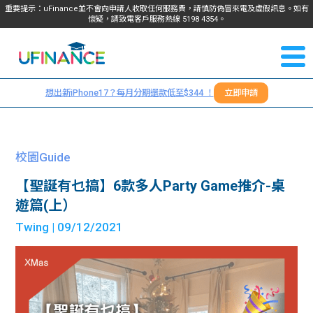
重要提示：uFinance並不會向申請人收取任何服務費，請慎防偽冒來電及虛假訊息。如有
懷疑，請致電客戶服務熱線
5198
4354
。
聯絡我
關於
們
想出新iPhone17？每月分期還款低至$344 ！
立即申請
＋
我們
852
貸款
5198
校園Guide
4354
服務
【聖誕有乜搞】6款多人Party Game推介-桌
遊篇(上）
學生
學生
Twing
| 09/12/2021
貸款
資訊
Blog
常見
貸款