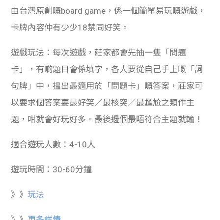
由台灣原創嘅board game，係一個簡單易玩嘅遊戲，
卡牌內容仲有少少18禁同好笑。
遊戲玩法：每次遊戲，莊家都會先抽一隻「問題
卡」，有啲題目會係填字，各人要從自己手上嘅「詞
句牌」中，搵出最適用於「問題卡」嘅答案，莊家可
以要求個答案要最好笑／最核突／最尷尬之類作主
題，咁就會好玩好多。最後邊個最唔符合主題就輸！
適合遊玩人數：4-10人
遊玩時間：30-60分鐘
》》
玩法
》》
更多詳情