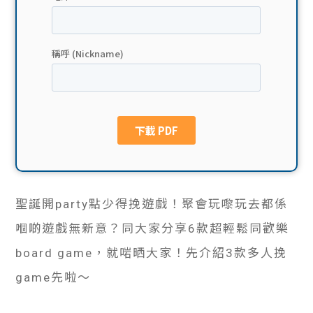
貸款
ge
計數
Gui
機
de
網上
校園
私人
Gui
貸款
de
聖誕開party點少得挽遊戲！聚會玩嚟玩去都係
貸款
理財
嗰啲遊戲無新意？同大家分享6款超輕鬆同歡樂
計數
Gui
board game，就啱晒大家！先介紹3款多人挽
game先啦～
機
de