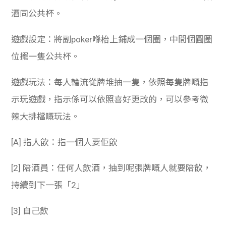
酒同公共杯。
遊戲設定：將副poker喺枱上鋪成一個圈，中間個圓圈
位擺一隻公共杯。
遊戲玩法：每人輪流從牌堆抽一隻，依照每隻牌嘅指
示玩遊戲，指示係可以依照喜好更改的，可以參考微
辣大排檔嘅玩法。
[A]
指人飲：指一個人要佢飲
[2]
陪酒員：任何人飲酒，抽到呢張牌嘅人就要陪飲，
持續到下一張「2」
[3]
自己飲