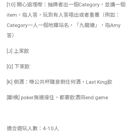
[10]
開心返埋嚟：抽牌者出一個Category，並講一個
item，指人答，玩到有人答唔出或者重覆（例如：
Category一人一個地鐵站名，「九龍塘」，指Amy
答）
[J]
上家飲
[Q]
下家飲
[K]
倒酒：喺公共杯隨意倒任何酒，Last King飲
[斷橋]
poker無連接住，都要飲酒同end game
適合遊玩人數：4-10人