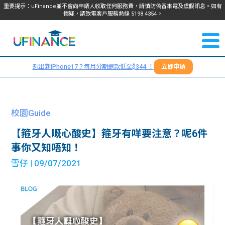
重要提示：uFinance並不會向申請人收取任何服務費，請慎防偽冒來電及虛假訊息。如有
懷疑，請致電客戶服務熱線
5198
4354
。
聯絡我
關於
們
想出新iPhone17？每月分期還款低至$344 ！
立即申請
＋
我們
852
貸款
5198
校園Guide
4354
服務
【箍牙人嘅心酸史】箍牙有咩要注意？呢6件
事你又知唔知！
學生
學生
雪仔
| 09/07/2021
貸款
資訊
Blog
常見
貸款