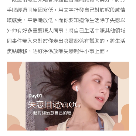
手嘅經過同原因
寫低，用文字抒發自己對於呢段感情
嘅感受，平靜哋放低。而你要知道你生活除了失戀以
外仲有好多重要嘅人同事！將自己生活中嘅其他領域
同事件帶入來對於你走出陰霾都係有幫助的，將生活
焦點轉移，唔好淨係放喺失戀呢件小事上面。