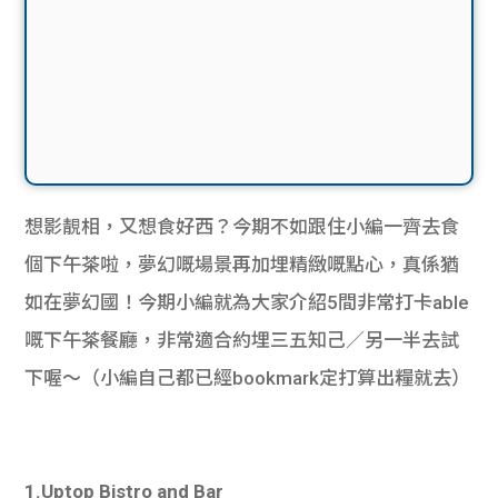
想影靚相，又想食好西？今期不如跟住小編一齊去食
個下午茶啦，夢幻嘅場景再加埋精緻嘅點心，真係猶
如在夢幻國！今期小編就為大家介紹5間非常打卡able
嘅下午茶餐廳，非常適合約埋三五知己／另一半去試
下喔～（小編自己都已經bookmark定打算出糧就去）
1.Uptop Bistro and Bar