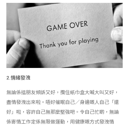
2.情緒發洩
無論係搵朋友傾訴又好，攬住紙巾盒大喊大叫又好，
盡情發洩出來啦。唔好催眠自己／身邊嘅人自己「還
好」啦，容許自己無那麼堅強吧。令自己忙啲，無論
係寄情工作定係無限做運動，用健康嘅方式發洩情