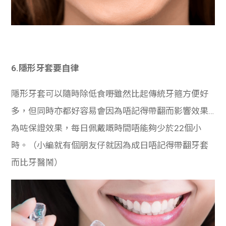
6.隱形牙套要自律
隱形牙套可以隨時除低食嘢雖然比起傳統牙箍方便好
多，但同時亦都好容易會因為唔記得帶翻而影響效果…
為咗保證效果，每日佩戴嘅時間唔能夠少於22個小
時。（小編就有個朋友仔就因為成日唔記得帶翻牙套
而比牙醫鬧）