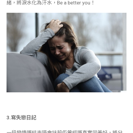
緒，將淚水化為汗水，Be a better you！
3.
寫失戀日記
一段戀情嘅結束唔會抹殺佢曾經嘅真實同美好，將
分