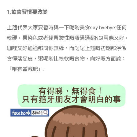
學生
1.飲食習慣要改變
貸款
上箍代表大家要暫時與一下呢啲美食say byebye:任何
101
較硬，易染色或者係帶酸性嘅嘢通通都NG!雪條又好，
咖哩又好通通都同你無緣。而啱啱上箍嘅初期都淨係
食得落麥皮，粥呢啲比較軟嘅食物，向好嘅方面諗：
「唯有當減肥」…