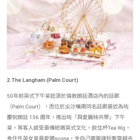
2.The Langham (Palm Court)
50年前英式下午茶起源於倫敦朗廷酒店內的廷廊
（Palm Court），而位於尖沙嘴嘅同名廷廊最近為咗
慶祝朗廷 156 週年，推出咗「與愛麗絲共聚」下午
茶，等客人感受最傳統嘅英式文化。飲住杯Tea Wg，
食住件英女皇最愛嘅scone，令自己嘅靈魂短暫穿越去