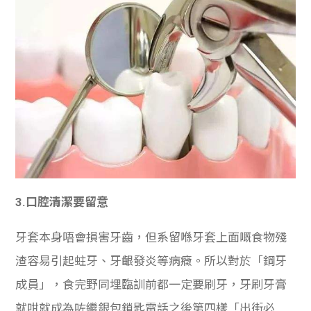
3.口腔清潔要留意
牙套本身唔會損害牙齒，但系留喺牙套上面嘅食物殘
渣容易引起蛀牙、牙齦發炎等病癥。所以對於「鋼牙
成員」，食完野同埋臨訓前都一定要刷牙，牙刷牙膏
就咁就成為咗繼銀包鎖匙電話之後第四樣「出街必