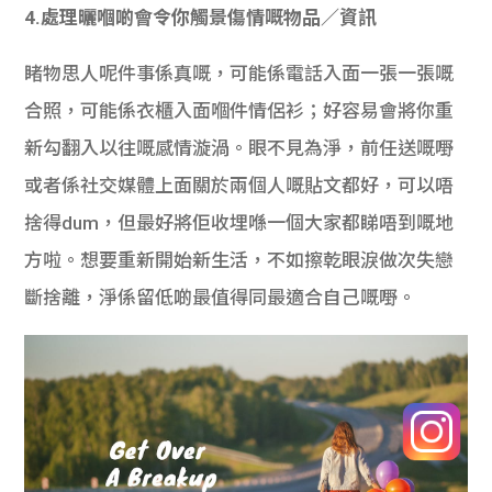
4.處理曬嗰啲會令你觸景傷情嘅物品／資訊
睹物思人呢件事係真嘅，可能係電話入面一張一張嘅
合照，可能係衣櫃入面嗰件情侶衫；好容易會將你重
新勾翻入以往嘅感情漩渦。眼不見為淨，前任送嘅嘢
或者係社交媒體上面關於兩個人嘅貼文都好，可以唔
捨得dum，但最好將佢收埋喺一個大家都睇唔到嘅地
方啦。想要重新開始新生活，不如擦乾眼淚做次失戀
斷捨離，淨係留低啲最值得同最適合自己嘅嘢。