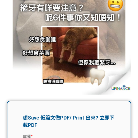
問題
計算
大專
機
學生
生筍
學生
福利
工推
故事
uFina
介
聯絡
分享
nce
搵工
我們
大學
校園
Gui
生學
贊助
de
費貸
Exc
款
han