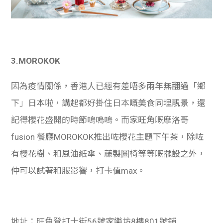
3.MOROKOK
因為疫情關係，香港人已經有差唔多兩年無翻過「鄉
下」日本啦，講起都好掛住日本嘅美食同埋靚景，還
記得櫻花盛開的時節嗚嗚嗚。而家旺角嘅摩洛哥
fusion 餐廳MOROKOK推出咗
櫻花主題下午茶，除咗
有櫻花樹、和風油紙傘、藤製圓椅等等嘅擺設之外，
仲可以試著和服影響，打卡值max。
地址：旺角登打士街56號家樂坊8樓801號舖