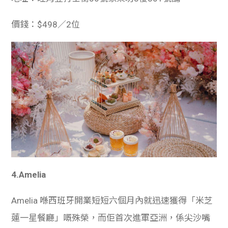
價錢：$498／2位
4.Amelia
Amelia 喺西班牙開業短短六個月內就迅速獲得「米芝
蓮一星餐廳」嘅殊榮，而佢首次進軍亞洲，係尖沙嘴