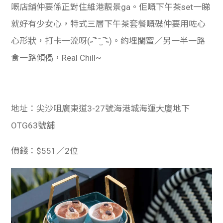
嘅店舖仲要係正對住維港靚景ga。佢嘅下午茶set一睇
就好有少女心，特式三層下午茶套餐嘅碟仲要用咗心
心形狀，打卡一流呀(˶‾᷄ ⁻̫ ‾᷅˵)。約埋閨蜜／另一半一路
食一路傾偈，Real Chill~
地址：尖沙咀廣東道3-27號海港城海運大廈地下
OTG63號舖
價錢：$551／2位