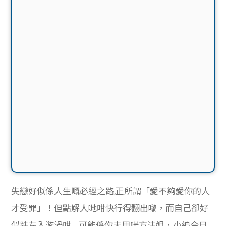
失戀好似係人生嘅必經之路,正所謂「
愛不夠愛你的人
才受罪」！但點解人哋咁快行得翻出嚟，而自己卻好
似跌左入漩渦咁… 可能係你未用啱方法姐，小編今日