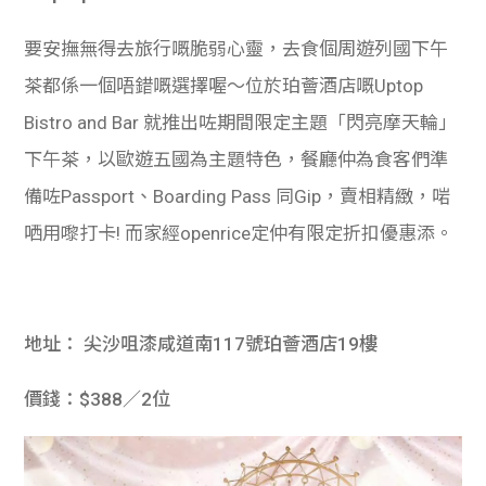
要安撫無得去旅行嘅脆弱心靈，去食個周遊列國下午
茶都係一個唔錯嘅選擇喔～位於
珀薈酒店嘅
Uptop
Bistro and Bar 就
推出咗期間限定主題「閃亮摩天輪」
下午茶，以歐遊五國為主題特色，餐廳仲為食客們準
備咗Passport、Boarding Pass 同Gip，賣相精緻，啱
哂用嚟打卡! 而家經openrice定仲有限定折扣優惠添。
地址： 尖沙咀漆咸道南117號珀薈酒店19樓
價錢：$388／2位