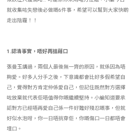
就收集咗失戀後必做嘅6件事，希望可以幫到大家快啲
走出陰霾！！
1.認清事實，唔好再搵藉口
張曼玉講過，兩個人最後無一齊的原因，就係因為唔
夠愛。好多人分手之後，下意識都會比好多假希望自
己，覺得對方肯定仲係愛自己，但記住既然對方選擇
咗放棄就代表佢唔值得你嘅繼續堅持。小編知道要承
認對方已經唔再愛自己係一件好難好殘忍嘅事，但就
好似水泡咁，你一日唔挑穿佢，你嘅傷口一日都唔會
埋口。