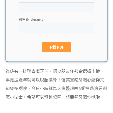
貸款
ge
計數
Gui
機
de
網上
校園
私人
Gui
貸款
de
為咗有一排整齊嘅牙仔，唔少朋友仔都會選擇上箍，
貸款
理財
畢竟捱幾年就可以脫胎換骨！但其實箍牙嘅心酸你又
知幾多啊唉，今日小編就為大家整理咗6個捱過箍牙期
計數
Gui
嘅小貼士，希望可以幫到想箍／將要箍牙嘅你哋啦！
機
de