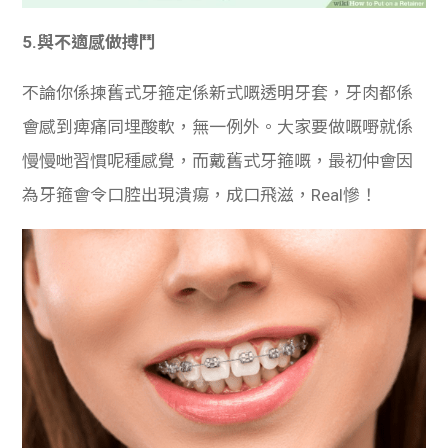
5.與不適感做搏鬥
不論你係揀舊式牙箍定係新式嘅透明牙套，牙肉都係
會感到痺痛同埋酸軟，無一例外。大家要做嘅嘢就係
慢慢哋習慣呢種感覺，而戴舊式牙箍嘅，最初仲會因
為牙箍會令口腔出現潰瘍，成口飛滋，Real慘！