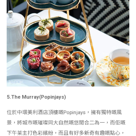
5.
The Murray(Popinjays)
位於中環美利酒店頂樓嘅Popinjays，擁有獨特嘅風
景，將城市嘅璀璨同大自然嘅悠閒合二為一，而佢嘅
下午茶主打色彩繽紛，而且有好多新奇有趣嘅點心，