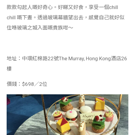
款款勾起人嘅好奇心。好睇又好食，享受一個chill
chill 嘅下晝。透過玻璃幕牆望出去，感覺自己就好似
住喺玻璃之城入面嘅貴族咁～
地址：中環紅棉路22號The Murray, Hong Kong酒店26
樓
價錢：$698／2位