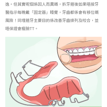
逸。但其實呢個係因人而異嘅，拆牙箍後如果唔按牙
醫指示每晚戴「固定器」睡覺，牙齒都係會有移位嘅
風險！同埋箍牙
主要目的係改善牙齒排列及咬合，並
唔保證會瘦臉TT。