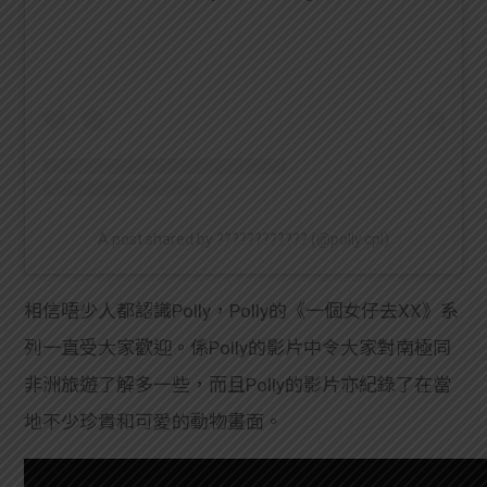
A post shared by ???????????? (@polly.cpl)
相信唔少人都認識Polly，Polly的《一個女仔去XX》系
列一直受大家歡迎。係Polly的影片中令大家對南極同
非洲旅遊了解多一些，而且Polly的影片亦紀錄了在當
地不少珍貴和可愛的動物畫面。