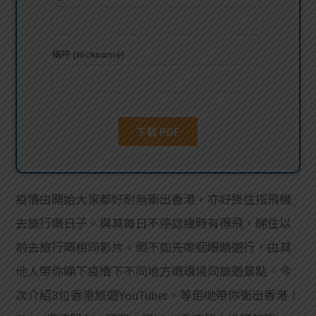
貸款
ge
計數
Gui
機
de
網上
校園
私人
Gui
貸款
de
疫情由開始大家都好耐無衝出香港，亦好掛住撘飛機
貸款
理財
去旅行嘅日子。與其每日不停諗幾時有得飛，睇住以
前去旅行嘅相同影片。倒不如先嚟個眼睛遊行，由其
計數
Gui
他人帶你睇下疫情下不同地方嘅環境同旅遊景點。今
機
de
次介紹3位香港旅遊YouTuber，等佢哋帶你衝出香港！