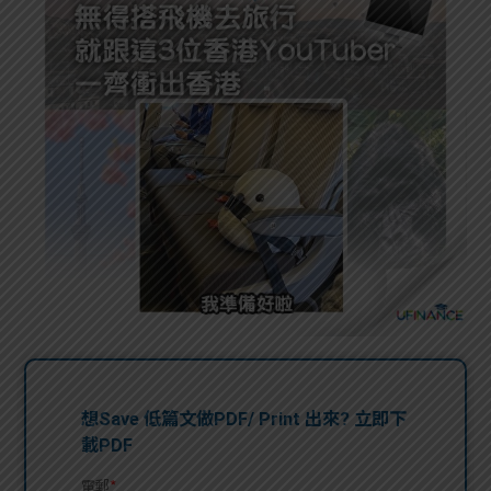
問題
計算
大專
機
學生
生筍
學生
福利
工推
故事
uFina
介
聯絡
分享
nce
搵工
我們
大學
校園
Gui
生學
贊助
de
費貸
Exc
款
han