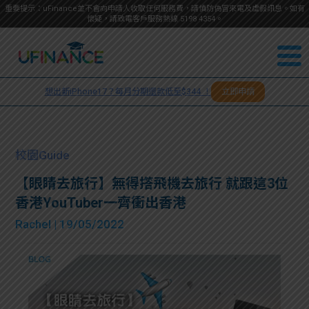
重要提示：uFinance並不會向申請人收取任何服務費，請慎防偽冒來電及虛假訊息。如有
懷疑，請致電客戶服務熱線
5198
4354
。
聯絡我
關於
們
想出新iPhone17？每月分期還款低至$344 ！
立即申請
＋
我們
852
貸款
5198
校園Guide
4354
服務
【眼睛去旅行】無得撘飛機去旅行 就跟這3位
香港YouTuber一齊衝出香港
學生
學生
Rachel
| 19/05/2022
貸款
資訊
Blog
常見
貸款