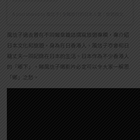
A post shared by 風信子 | 全職旅行的日本人妻｜旅遊與文化專欄 (@lifetravelogue)
風信子過去曾在不同報章雜誌撰寫旅遊專欄，專介紹
日本文化和旅遊。身為在日香港人，風信子亦會和日
籍丈夫一同記錄在日本的生活。日本作為不少香港人
的「鄉下」，睇風信子嘅影片必定可以令大家一解思
「鄉」之愁。