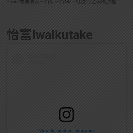
Share埋俾朋友一齊睇一齊Mark低疫情之後嘅旅程。
學生
貸款
怡富Iwalkutake
101
View this post on Instagram