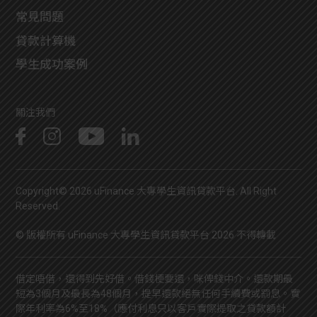
常見問題
貸款計算機
學生成功案例
關注我們
Copyright© 2026 uFinance 大專學生資訊貸款平台. All Right
Reserved.
© 版權所有 uFinance 大專學生資訊貸款平台 2026 不得轉載
借定唔借，還得到先好借。借錢梗要還，咪俾錢中介。還款期最
短為3個月及最長為48個月，提早還款絕無任何手續費或罰息。實
際年利率為6%至18%（應付利息只以客戶實際提取之貸款額計