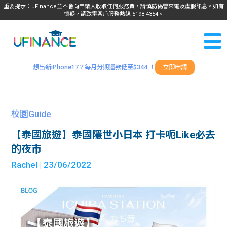
重要提示：uFinance並不會向申請人收取任何服務費，請慎防偽冒來電及虛假訊息。如有
懷疑，請致電客戶服務熱線
5198
4354
。
聯絡我
關於
們
想出新iPhone17？每月分期還款低至$344 ！
立即申請
＋
我們
852
貸款
5198
校園Guide
4354
服務
【泰國旅遊】泰國隱世小日本 打卡呃Like必去
的夜市
學生
學生
Rachel
| 23/06/2022
貸款
資訊
Blog
常見
貸款