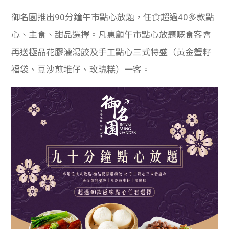
御名園推出90分鐘午市點心放題，任食超過40多款點
心、主食、甜品選擇。凡惠顧午市點心放題嘅食客會
再送極品花膠灌湯餃及手工點心三式特盛（黃金蟹籽
福袋、豆沙煎堆仔、玫瑰糕）一客。