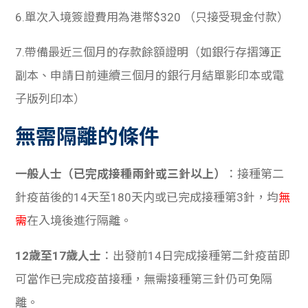
6.單次入境簽證費用為港幣$320 （只接受現金付款）
7.帶備最近三個月的存款餘額證明（如銀行存摺簿正
副本、申請日前連續三個月的銀行月結單影印本或電
子版列印本）
無需隔離的條件
一般人士（已完成接種兩針或三針以上）
：接種第二
針疫苗後的14天至180天内或已完成接種第3針，均
無
需
在入境後進行隔離。
12歲至17歲人士
：出發前14日完成接種第二針疫苗即
可當作已完成疫苗接種，無需接種第三針仍可免隔
離。