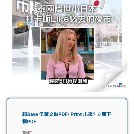
問題
計算
大專
機
學生
生筍
學生
福利
工推
故事
uFina
介
聯絡
分享
nce
搵工
我們
大學
校園
Gui
生學
贊助
de
費貸
Exc
款
han