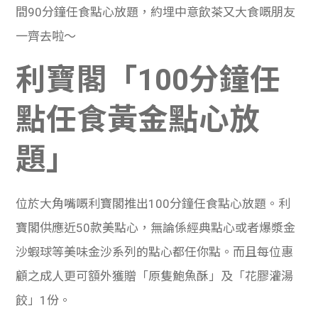
間
90分鐘任食點心放題，約埋中意飲茶又大食嘅朋友
一齊去啦～
利寶閣「100分鐘任
點任食黃金點心放
題」
位於大角嘴嘅利寶閣
推出100分鐘任食點心放題。利
寶閣
供應近50款美點心，無論係經典點心或者爆漿金
沙蝦球等美味金沙系列的點心都任你點。而且每位惠
顧之成人更可額外獲贈「原隻鮑魚酥」及「花膠灌湯
餃」1份。