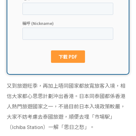
貸款
ge
計數
Gui
機
de
網上
校園
私人
Gui
貸款
de
又到旅遊旺季，再加上唔同國家都放寬旅客入境，相
貸款
理財
信大家都心思思計劃沖出香港。日本同泰國都係香港
人熱門旅遊國家之一，不過目前日本入境政策較嚴，
計數
Gui
大家不妨考慮去泰國旅遊，順便去埋「市場駅」
機
de
（Ichiba Station）一解「思日之愁」。