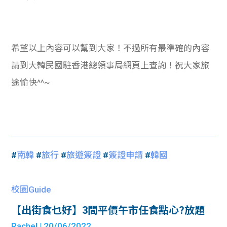
希望以上內容可以幫到大家！不過所有最準確的內容
請到大韓民國駐香港總領事局網頁上查詢！祝大家旅
途愉快^^~
#
南韓
#
旅行
#
旅遊簽證
#
簽證申請
#
韓國
校園Guide
【出街食乜好】3間平價午市任食點心?放題
Rachel
| 20/06/2022