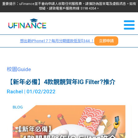
重要提示：uFinance並不會向申請人收取任何服務費，請慎防偽冒來電及虛假訊息。如有
懷疑，請致電客戶服務熱線
5198
4354
。
聯絡我
關於
們
想出新iPhone17？每月分期還款低至$344 ！
立即申請
＋
我們
852
貸款
5198
校園Guide
4354
服務
【新年必備】4款靚靚賀年IG Filter?推介
Rachel
| 01/02/2022
學生
學生
貸款
資訊
Blog
常見
貸款