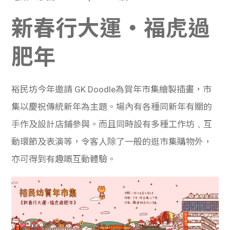
新春行大運・福虎過
肥年
裕民坊今年邀請 GK Doodle為賀年市集繪製插畫，
市
集以慶祝傳統新年為主題。場內有各種同新年有關的
手作及設計店鋪參與。而且同時設有多種工作坊﹑互
動環節及表演等，令客人除了一般的逛市集購物外，
亦可得到有趣嘅互動體驗。