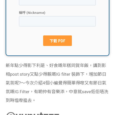
貸款
ge
計數
Gui
機
de
網上
校園
私人
Gui
新年點少得影下利是、好食嘅年糕同賀年飯，講到影
貸款
de
相post story又點少得靚嘅IG filter 裝飾下，增加節日
貸款
理財
氣氛呢?～今次介紹4個小編覺得簡單得嚟又有節日氣
氛嘅IG Filter，有啲仲有音樂添，中意就save低佢唔洗
計數
Gui
到時塭嚟揾去。
機
de