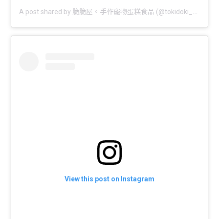
A post shared by 脆脆屋。手作寵物蛋糕食品 (@tokidoki_sweet)
View this post on Instagram