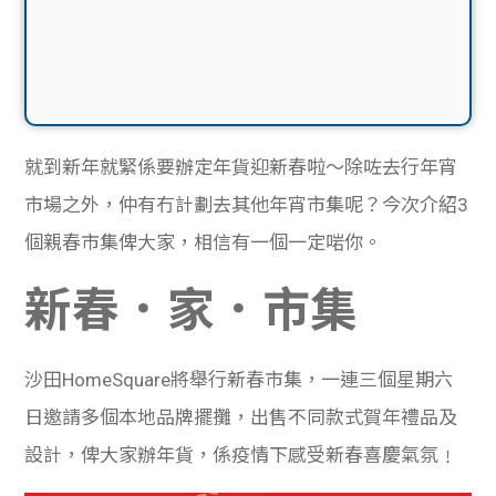
就到新年就緊係要辦定年貨迎新春啦～除咗去行年宵
市場之外，仲有冇計劃去其他年宵市集呢？今次介紹3
個親春市集俾大家，相信有一個一定啱你。
新春．家．市集
沙田HomeSquare將舉行新春市集，一連三個星期六
日邀請多個本地品牌擺攤，出售不同款式賀年禮品及
設計，俾大家辦年貨，係疫情下感受新春喜慶氣氛﹗