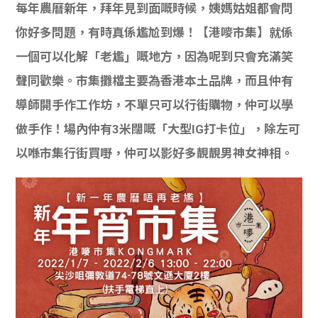
每年農曆新年，拜年見到面嘅時候，姨媽姑姐都會問
你好多問題，有時真係尷尬到爆！【港嘜市集】就係
一個可以化解「老尷」嘅地方，因為呢到只會充滿笑
聲同歡樂。
市集攤檔主要為香港本土品牌，而且仲有
導師開手作工作坊，不單只可以行街購物，仲可以學
做手作！場內仲有3米
闊嘅「大型IG打卡位」
，
除左可
以喺市集行街買嘢，仲可以影好多靚靚男神女神相。