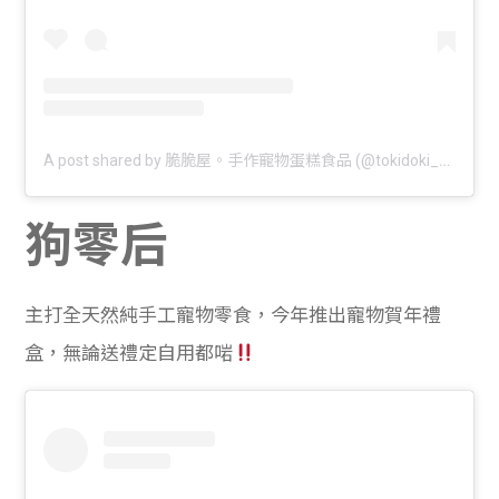
A post shared by 脆脆屋。手作寵物蛋糕食品 (@tokidoki_sweet)
狗零后
主打全天然純手工寵物零食，今年推出寵物賀年禮
盒，無論送禮定自用都啱