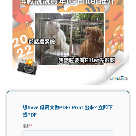
問題
計算
大專
機
學生
生筍
學生
福利
工推
故事
uFina
介
聯絡
分享
nce
搵工
我們
大學
校園
Gui
生學
贊助
de
費貸
Exc
款
han