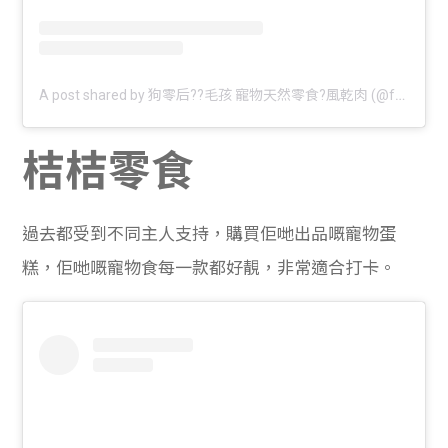
A post shared by 狗零后??毛孩 寵物天然零食?風乾肉 (@feedthed0g)
桔桔零食
過去都受到不同主人支持，購買佢哋出品嘅寵物蛋
糕，佢哋嘅寵物食每一款都好靚，非常適合打卡。