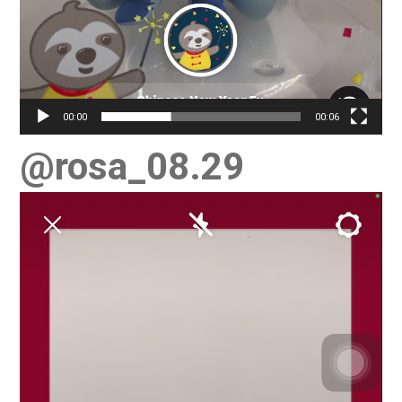
00:00
00:06
@rosa_08.29
視
訊
播
放
器