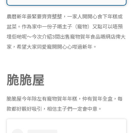
農曆新年最緊要齊齊整整，一家人開開心食下年糕或
盆菜。作為家中一份子嘅主子（寵物）又點可以唔預
埋佢哋呢～今次介紹3間出售寵物賀年食品嘅網店俾大
家，希望大家同愛寵開開心心咁過新年。
脆脆屋
脆脆屋今年除左有寵物賀年年糕，仲有賀年全盒，每
款都好靚好吸引，相信主子們一定會中意。