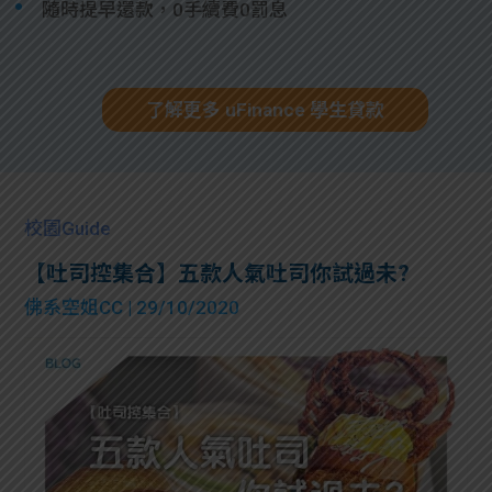
隨時提早還款，0手續費0罰息
了解更多 uFinance 學生貸款
校園Guide
【吐司控集合】五款人氣吐司你試過未?
佛系空姐CC
| 29/10/2020