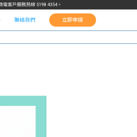
請致電客戶服務熱線
5198
4354
。
聯絡我們
立即申請
校