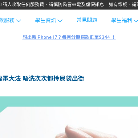
不會向申請人收取任何服務費，請慎防偽冒來電及虛假訊息。如有懷疑，
常見問題
款服務
學生資訊
學生福利
生貸款
Blog
uFinance 
想出新iPhone17？每月分期還款低至$344 ！
貸款計算
大專生筍
園贊助
機
工推介
學生故事
搵工
分享
Guide
e慳電大法 唔洗次次都拎尿袋出街
Exchang
學生學費
e Guide
款
校園
貸款計數
Guide
機
理財
上私人貸
Guide