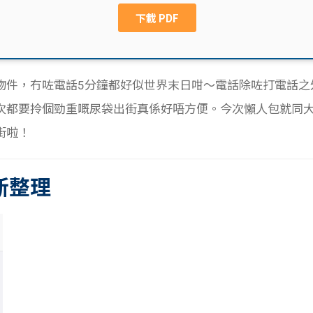
物件，冇咗電話5分鐘都好似世界末日咁～電話除咗打電話之
都要拎個勁重嘅尿袋出街真係好唔方便。今次懶人包就同大家分
街啦！
新整理