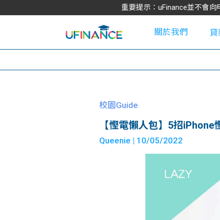
重要提示：uFinance並
關於我們
貸
學
校園Guide
【慳電懶人包】5招iPhon
大
Queenie
| 10/05/2022
貸
網
款