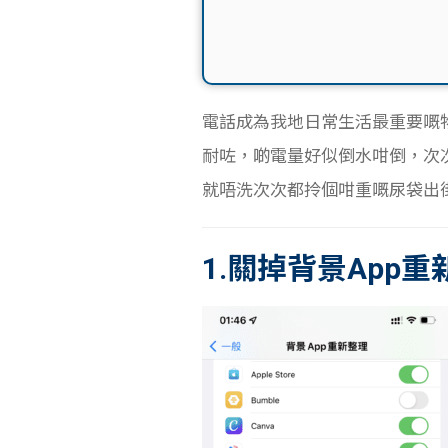
電話成為我地日常生活最重要嘅
耐咗，啲電量好似倒水咁倒，次次
就唔洗次次都拎個咁重嘅尿袋出
1.關掉背景App重