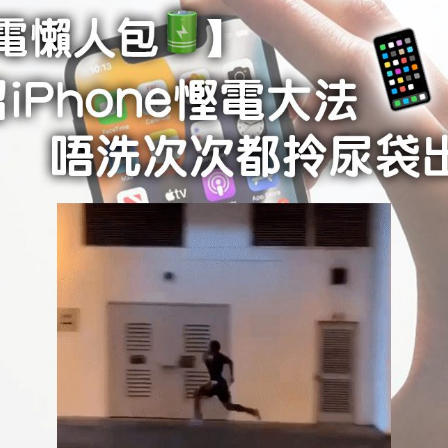
學生貸款
貸款計數
101
機