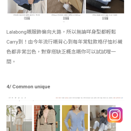
Lalabong嘅服飾偏向大路，所以無論咩身型都輕鬆
Carry到！由今年流行嘅背心到每年常駐款格仔恤衫襯
色都非常岀色，對穿搭缺乏概念嘅你可以試試哩一
間。
4/ Common unique