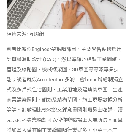
相片來源: 互聯網
前者比較似Engineer學系嘅課目，主要學習點樣應用
計算機輔助設計 (CAD)，然後準確地繪製工業圖紙、
管道及線路圖、機械框架圖、3D草圖等等嘅專業技
能；後者就似Architecture多啲，會focus喺繪制獨立
式及多戶式住宅圖則、工業用地及建築物草圖、生產
商業建築圖則、鋼筋及結構草圖、施工現場數據分析
等等。對數理比較敏銳又鍾意畫圖則嘅男士嚟講，讀
完呢兩科專業絕對可以俾你喺職場上大展所長。而且
喺加拿大做有關工業繪圖嘅行業好多，小至土木工