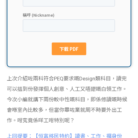
貸款
ge
計數
Gui
機
de
網上
校園
私人
Gui
上次介紹咗兩科符合PEQ要求嘅Design類科目，讀完
貸款
de
可以搵到份發揮個人創意、人工又唔錯嘅白領工作。
貸款
理財
今次小編就講下兩份較中性嘅科目，即係修讀嘅時候
會喺室內比較多，但當你畢咗業就周不時要外出工
計數
Gui
作。咁究竟係咩工咁特別呢？
機
de
上回提要：【恒富移民特約】讀書、工作、攞身份