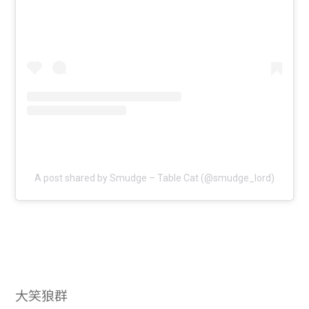
A post shared by Smudge – Table Cat (@smudge_lord)
大笑狼群