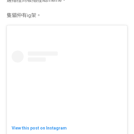
隻貓仲有ig架。
View this post on Instagram