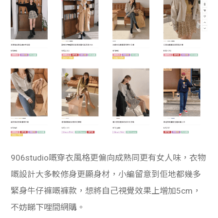
906studio嘅穿衣風格更偏向成熟同更有女人味，衣物
嘅設計大多較修身更顯身材，小編留意到佢地都幾多
緊身牛仔褲嘅褲款，想將自己視覺效果上增加5cm，
不妨睇下哩間網購。