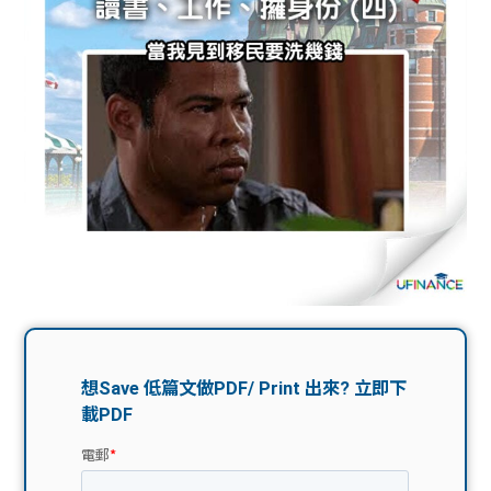
問題
計算
大專
機
學生
生筍
學生
福利
工推
故事
uFina
介
聯絡
分享
nce
搵工
我們
大學
校園
Gui
生學
贊助
de
費貸
Exc
款
han