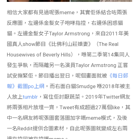
相信大家都有見過呢張meme，其實佢係結合咗兩張
反應圖，左邊係金髮女子咆哮指控，右邊係困惑貓
貓。左邊金髮女子Taylor Armstrong，來自2011年美
國真人show節目《比佛利山莊嬌妻》（The Real
Housewives of Beverly Hills），喺第二季第14集同人
發生爭執，而隔離另一名演員Taylor Armstrong 正嘗
試安撫緊佢。節目播出翌日，呢個畫面就被
《每日郵
報》截圖po上網
。而右面白貓Smudge 喺2018年被主
人放上
tumblr
，寫住佢討厭蔬菜。2019年Twitter網友
將兩張相片放埋一齊，Tweet有成超過27萬個like，其
中一名網友將呢張圖套落圖加字嘅meme模式，及後
一名Reddit提供合圖素材，自此呢張圖就變成左右兩
邊指控同被指控嘅meme。