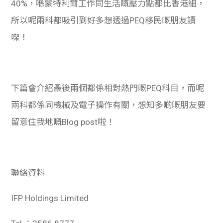
40%，喺蒙特利爾工作同生活嘅壓力點都比香港細，
所以呢兩科都吸引到好多想透過PEQ移民嘅朋友讀
㗎！
下篇會介紹最後兩個都係相對熱門嘅PEQ科目，而呢
兩科都係同機械及電子操作有關，想知多啲嘅朋友要
留意住我地嘅Blog post啦！
聯絡資料
IFP Holdings Limited