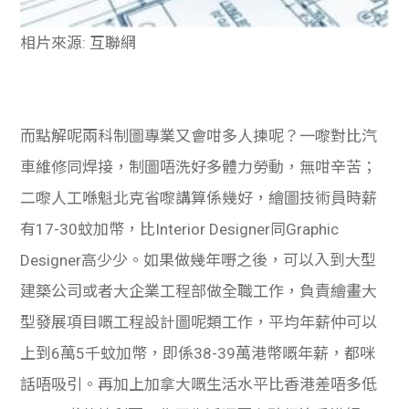
相片來源: 互聯網
而點解呢兩科制圖專業又會咁多人揀呢？一嚟對比汽
車維修同焊接，制圖唔洗好多體力勞動，無咁辛苦；
二嚟人工喺魁北克省嚟講算係幾好，繪圖技術員時薪
有17-30蚊加幣，比Interior Designer同Graphic
Designer高少少。如果做幾年嘢之後，可以入到大型
建築公司或者大企業工程部做全職工作，負責繪畫大
型發展項目嘅工程設計圖呢類工作，平均年薪仲可以
上到6萬5千蚊加幣，即係38-39萬港幣嘅年薪，都咪
話唔吸引。再加上加拿大嘅生活水平比香港差唔多低