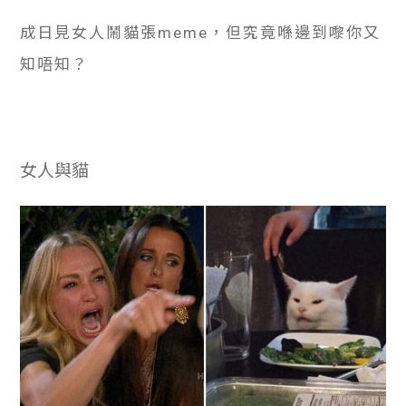
成日見女人鬧貓張meme，但究竟喺邊到嚟你又
知唔知？
女人與貓