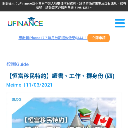
重要提示：uFinance並不會向申請人收取任何服務費，請慎防偽冒來電及虛假訊息。如有
懷疑，請致電客戶服務熱線
5198
4354
。
聯絡我
關於
們
想出新iPhone17？每月分期還款低至$344 ！
立即申請
＋
我們
852
貸款
5198
校園Guide
4354
服務
【恒富移民特約】讀書、工作、攞身份 (四)
Meimei
| 11/03/2021
學生
學生
貸款
資訊
Blog
常見
貸款