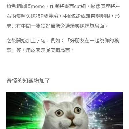
角色相關嘅meme，作者將畫面cut細，聚焦同埋將左
右兩隻呵欠嘅狼P成笑臉，中間就P成無奈瞇瞇眼，形
成只有中間一隻狼好無奈旁邊爆笑嘅尷尬局面。
之後開始加上字句，例如：「好朋友在一起說你的糗
事」等，用於表示嘲笑嘅局面。
奇怪的知識增加了