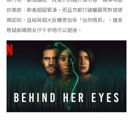
的事跡，節奏超級緊湊，而且亦都打破曬觀眾對道德
嘅認知，且結局個大反轉更加係「估你唔到」。鍾意
懸疑劇嘅朋友仔千祈唔可以錯過。