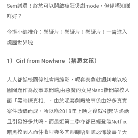
Sem議員！終於可以開啟瘋狂煲劇mode，但係唔知睇
咩好？
今期小編推介：懸疑片！懸疑片！懸疑片！一齊進入
燒腦世界啦
1）
Girl from Nowhere（禁忌女孩）
人人都話校園係社會嘅縮影，呢套泰劇就諷刺哋以校
園問題作為故事嘅開端,由惡魔的女兒
Nano撕開學校入
面「黑暗嘅真相」。由於呢套劇嘅故事係由好多真實
案件改編而成，所以喺2018年上映之後就引起咗熱話
且引發好多共鳴。而最近第二季亦都已經登陸Netflix,
暗黑校園入面仲收埋幾多肉眼睇唔到嘅恐怖故事？大