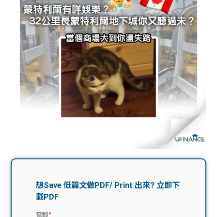
問題
計算
大專
機
學生
生筍
學生
福利
工推
故事
uFina
介
聯絡
分享
nce
搵工
我們
大學
校園
Gui
生學
贊助
de
費貸
Exc
款
han