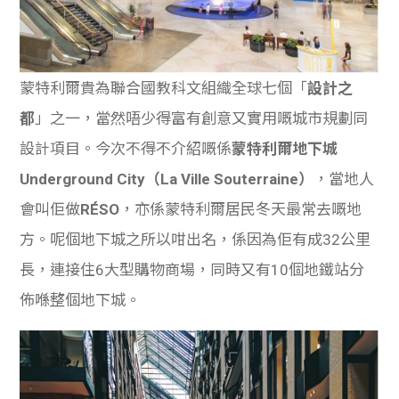
蒙特利爾貴為聯合國教科文組織全球七個「
設計之
都
」之一，當然唔少得富有創意又實用嘅城市規劃同
設計項目。今次不得不介紹嘅係
蒙特利爾地下城
Underground City（La Ville Souterraine）
，當地人
會叫佢做
RÉSO
，亦係蒙特利爾居民冬天最常去嘅地
方。呢個地下城之所以咁出名，係因為佢有成32公里
長，連接住6大型購物商場，同時又有10個地鐵站分
佈喺整個地下城。