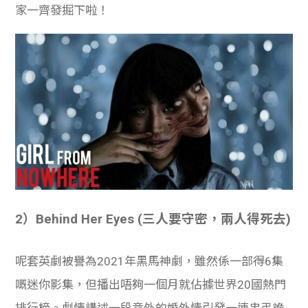
家一齊發掘下啦！
2）Behind Her Eyes (
三人要守密，兩人得死去)
呢套英劇被譽為2021年黑馬神劇，雖然係一部得6集
嘅迷你影集，但播出唔夠一個月就佔據世界20國熱門
排行榜。劇情講述一段意外的婚外情引發一連串弔詭