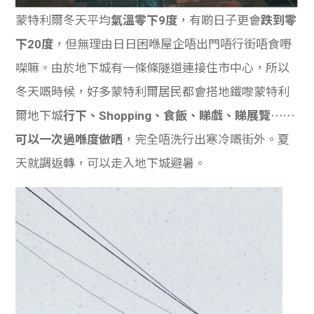
蒙特利爾冬天平均
氣溫零下9度
，有啲日子更會
跌到零
下20度
，但無理由日日困喺屋企唔出門唔行街唔食嘢
㗎嘛。由於地下城有一條條隧道連接住市中心，所以
冬天嘅時候，好多蒙特利爾居民都會搭地鐵嚟蒙特利
爾地下城
行下、Shopping、食飯、睇戲、睇展覽
⋯⋯
可以一次過喺度做晒
，完全唔洗行出寒冷嘅街外。夏
天就調返轉，可以走入地下城避暑。