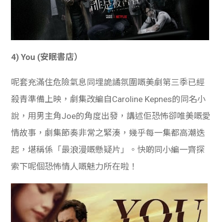
4) You (安眠書店）
呢套充滿住危險氣息同埋詭譎氛圍嘅美劇第三季已經
殺青準備上映，劇集改編自Caroline Kepnes的同名小
說，用男主角Joe的角度出發，講述佢恐怖卻唯美嘅愛
情故事，劇集節奏非常之緊湊，幾乎每一集都高潮迭
起，堪稱係「最浪漫嘅懸疑片」。快啲同小編一齊探
索下呢個恐怖情人嘅魅力所在啦！