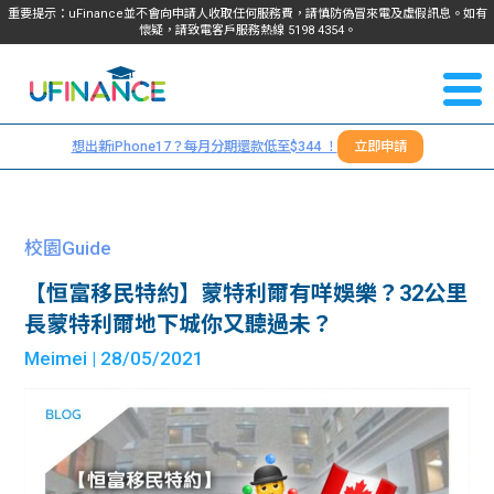
重要提示：uFinance並不會向申請人收取任何服務費，請慎防偽冒來電及虛假訊息。如有
懷疑，請致電客戶服務熱線
5198
4354
。
聯絡我
關於
們
想出新iPhone17？每月分期還款低至$344 ！
立即申請
＋
我們
852
貸款
5198
校園Guide
4354
服務
【恒富移民特約】蒙特利爾有咩娛樂？32公里
長蒙特利爾地下城你又聽過未？
學生
學生
Meimei
| 28/05/2021
貸款
資訊
Blog
常見
貸款