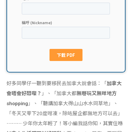
貸款
ge
計數
Gui
機
de
網上
校園
私人
Gui
貸款
de
好多同學仔一聽到要移民去加拿大說會話：「
加拿大
貸款
理財
會唔會好悶㗎？
」、「加拿大都
無嘢玩又無咩地方
shopping
」、「聽講加拿大得山山水水同草地」、
計數
Gui
「冬天又零下20度咁凍，除咗屋企都無地方可以去」
機
de
⋯⋯⋯ 少年你太年輕了！等小編我話你知，其實住喺