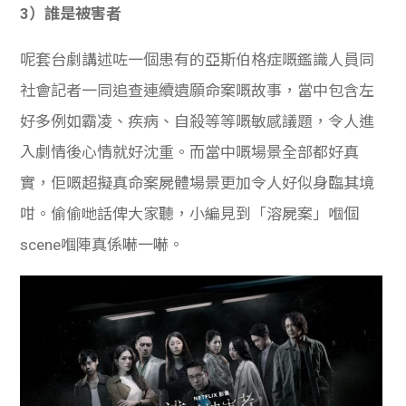
3）誰是被害者
呢套台劇講述咗一個患有的亞斯伯格症嘅鑑識人員同
社會記者一同追查連續遺願命案嘅故事，當中包含左
好多例如霸凌、疾病、自殺等等嘅敏感議題，令人進
入劇情後心情就好沈重。而當中嘅場景全部都好真
實，佢嘅超擬真命案屍體場景更加令人好似身臨其境
咁。偷偷哋話俾大家聽，小編見到「溶屍案」嗰個
scene嗰陣真係嚇一嚇。