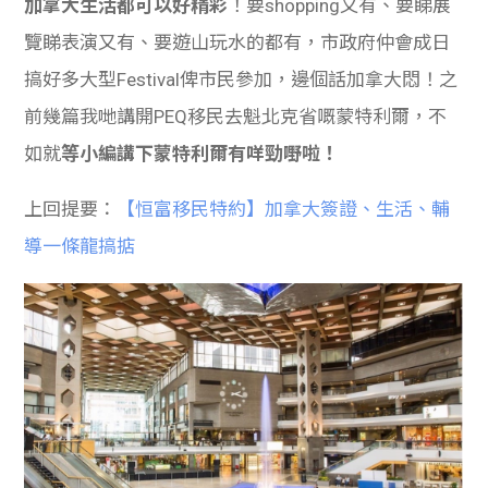
加拿大生活都可以好精彩
！要shopping又有、要睇展
學生
覽睇表演又有、要遊山玩水的都有，市政府仲會成日
貸款
搞好多大型Festival俾市民參加，邊個話加拿大悶！之
前幾篇我哋講開PEQ移民去魁北克省嘅蒙特利爾，不
101
如就
等小編講下蒙特利爾有咩勁嘢啦！
上回提要：
【恒富移民特約】加拿大簽證、生活、輔
導一條龍搞掂