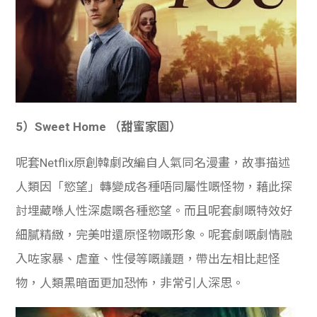
5）Sweet Home （甜蜜家園）
呢套Netflix原創韓劇改編自人氣同名漫畫，故事描述
人類因「慾望」轉變成各種唔同屬性嘅怪物，藉此探
討埋藏喺人性深處嘅各種慾望。而且呢套劇嘅特效好
細膩精緻，完美咁還原怪物嘅形象。呢套劇嘅劇情融
入咗家暴、虐童、性侵等嘅議題，帶出左相比起怪
物，人類黑暗面更加恐怖，非常引人深思。