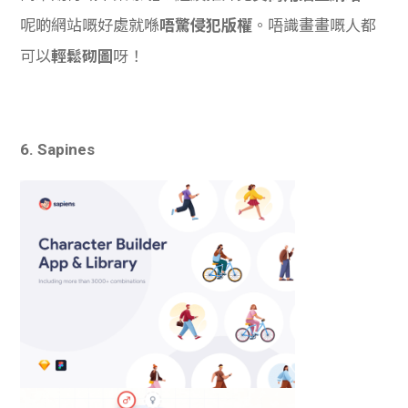
呢啲網站嘅好處就喺
唔驚侵犯版權
。唔識畫畫嘅人都
可以
輕鬆砌圖
呀！
6. Sapines