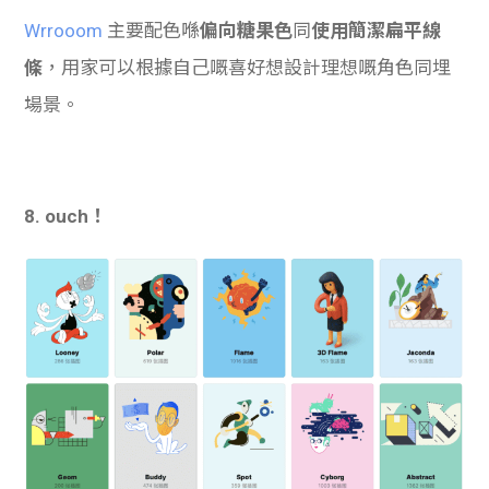
Wrrooom
主要配色喺
偏向糖果色
同
使用簡潔扁平線
條
，用家可以根據自己嘅喜好想設計理想嘅角色同埋
場景。
8. ouch！