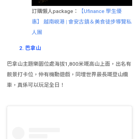
訂購懶人package：
【Ufinance 學生優
惠】 越南峴港 | 會安古鎮＆美食徒步導覽私
人團
2. 巴拿山
巴拿山主題樂園位處海拔1,800米嘅高山上面，出名有
靚景打卡位，仲有機動遊戲，同埋世界最長嘅登山纜
車，真係可以玩足全日！