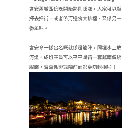
會安舊城區傍晚開始熱鬧起嚟，大家可以選
擇去掃街，或者係河邊食大排檔，又係另一
番風味。
會安令一樣出名嘅就係燈籠陣，同埋水上放
河燈。成班莊員可以平平哋買一套越南傳統
服飾，齊齊係燈籠陣前面影翻啲靚相啦！