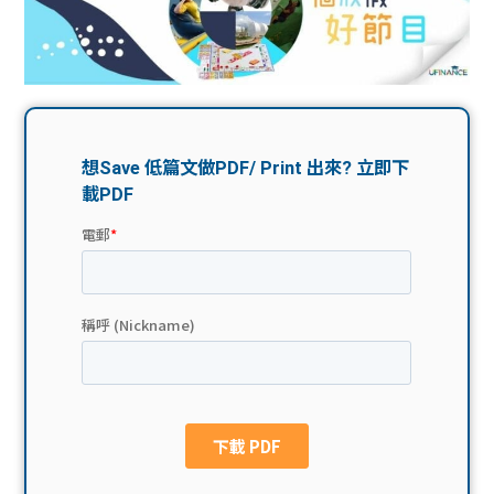
問題
計算
大專
機
學生
生筍
學生
福利
工推
故事
uFina
介
聯絡
分享
nce
搵工
我們
大學
校園
Gui
生學
贊助
de
費貸
Exc
款
han