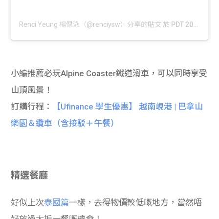
Renci Yeung 楊偲泳（@renciysw）分享的貼文
於
PDT 2016 年 9月 月 3 日 上午 7:54
小編推薦必玩Alpine Coaster鐵道滑車，可以同時享受
山頂風景！
訂購行程：
【Ufinance 學生優惠】 越南峴港 | 巴拿山
樂園＆纜車（含接駁＋午餐）
精選餐廳
好似上次
泰國篇
一樣，去得物價較低嘅地方，當然唔
好放過大拆一餐嘅機會！