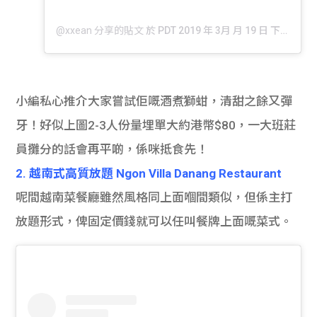
@xxean 分享的貼文
於
PDT 2019 年 3月 月 19 日 下午 11:28
小編私心推介大家嘗試佢嘅酒煮獅蚶，清甜之餘又彈
牙！好似上圖2-3人份量埋單大約港幣$80，一大班莊
員攤分的話會再平啲，係咪抵食先！
2. 越南式高質放題 Ngon Villa Danang Restaurant
呢間越南菜餐廳雖然風格同上面嗰間類似，但係主打
放題形式，俾固定價錢就可以任叫餐牌上面嘅菜式。