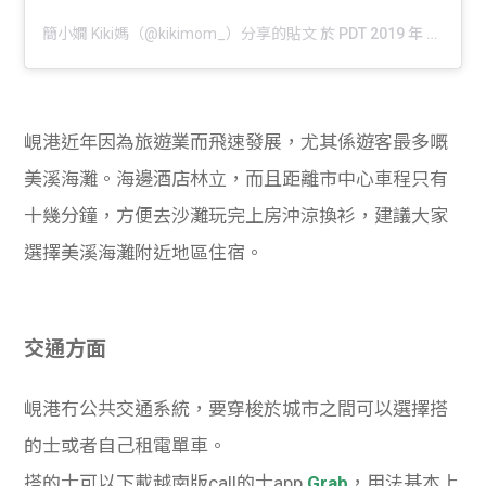
簡小嫺 Kiki媽（@kikimom_）分享的貼文
於
PDT 2019 年 6月 月 13 日 上午 9:18
峴港近年因為旅遊業而飛速發展，尤其係遊客最多嘅
美溪海灘。海邊酒店林立，而且距離市中心車程只有
十幾分鐘，方便去沙灘玩完上房沖涼換衫，建議大家
選擇美溪海灘附近地區住宿。
交通方面
峴港冇公共交通系統，要穿梭於城市之間可以選擇搭
的士或者自己租電單車。
搭的士可以下載越南版call的士app
Grab
，用法基本上