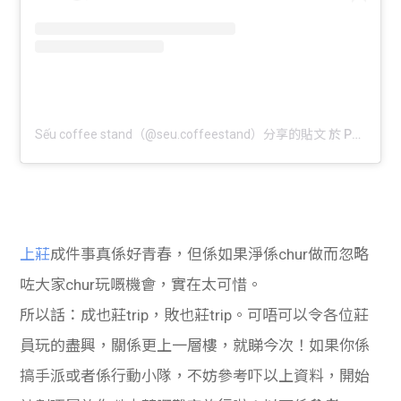
Sếu coffee stand（@seu.coffeestand）分享的貼文
於
PST 2019 年 1月 月 27 日 上午 1:46
上莊
成件事真係好青春，但係如果淨係chur做而忽略
咗大家chur玩嘅機會，實在太可惜。
所以話：成也莊trip，敗也莊trip。可唔可以令各位莊
員玩的盡興，關係更上一層樓，就睇今次！如果你係
搞手派或者係行動小隊，不妨參考吓以上資料，開始