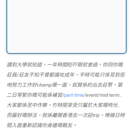
讀到大學就知道，一年時間眨吓眼就會過。你同你嘅
莊員/莊友不知不覺都識咗成年，平時可能只係見到佢
哋努力工作好champ嘅一面。就算係約出去莊聚，第
二日等緊你嘅可能係補習/
part-time
/event/mid-term…
大家都係苦中作樂，冇時間享受只屬於大家嘅時光…
而最好嘅辦法，就係離開香港去一次莊trip，喺幾日時
間入面重新認識你身邊嘅戰友。