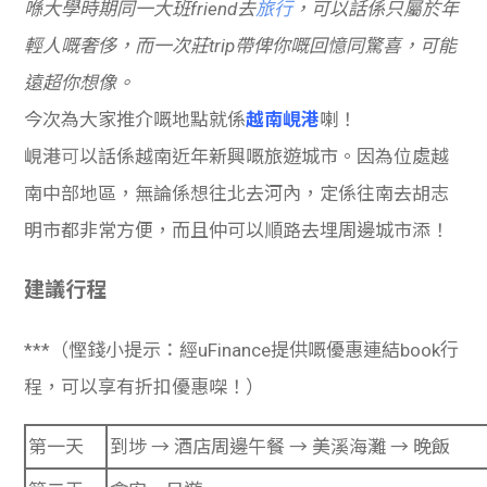
喺大學時期同一大班friend去
旅行
，可以話係只屬於年
輕人嘅奢侈，而一次莊trip帶俾你嘅回憶同驚喜，可能
遠超你想像。
今次為大家推介嘅地點就係
越南峴港
喇！
峴港
可
以話係越南近年新興嘅旅遊城市。因為位處越
南中部地區，無論係想往北去河內，定係往南去胡志
明市都非常方便，而且仲可以順路去埋周邊城市添！
建議行程
***（慳錢小提示：經uFinance提供嘅優惠連結book行
程，可以享有折扣優惠㗎！）
第一天
到
埗 → 酒店周邊午餐 → 美溪海灘 → 晚飯