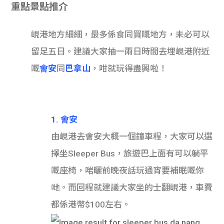
重點景點推介
峴港地方細細，最多係食同買嘅地方，未必可以
留足五日。建議大家抽一兩日時間去埋峴港附近
嘅
會安
同
巴拿山
，咁就玩得盡興啦！
1. 會安
由峴港去會安大概一個鐘車程，大家可以選
擇坐Sleeper Bus，旅遊巴上面有可以躺平
嘅座椅，啱曬前晚夜話玩通宵要補眠嘅你
哋。而回程就建議大家坐的士翻峴港，車費
都係港幣$100左右。