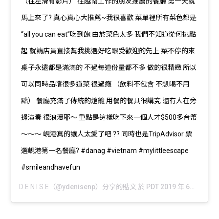
（往左滑有影片） 在越南工作的朋友推薦的餐廳 第一天就
馬上來了? 真心真心大推薦~我很喜歡 菜單裡所有菜色都是
“all you can eat”吃到飽 由於菜色太多 我們不知道從何挑點
起 就請店員直接幫我挑選好吃跟受歡迎的先上 菜不停的來
桌子永遠都是滿滿的 不過每道份量都不多 做的很精緻 所以
可以同時品嚐很多道菜 很過癮 （飲料不包含 不想喝不用
點） 餐廳充滿了傳統的燈籠 用餐的餐具很講究 還有人在旁
邊演奏 很浪漫耶～ 重點是這樣吃下來一個人才$500多台幣
～～～ 峴港真的讓人太愛了吧 ?? 同時也是TripAdvisor 票
選峴港第一名餐廳? #danag #vietnam #mylittleescape
#smileandhavefun
D E N I S E
（@ydenisenp）分享的貼文 於
PDT 2019 年 6月 月 11 日 上午 7:30