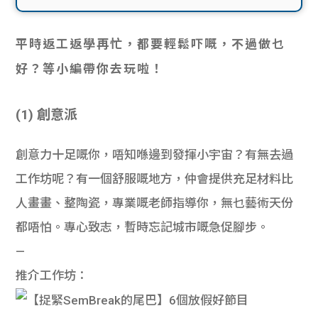
貸款
ge
計數
Gui
平時返工返學再忙，都要輕鬆吓嘅，不過做乜
好？等小編帶你去玩啦！
機
de
網上
(1) 創意派
校園
私人
Gui
創意力十足嘅你，唔知喺邊到發揮小宇宙？有無去過
工作坊呢？有一個舒服嘅地方，仲會提供充足材料比
貸款
de
人畫畫、整陶瓷，專業嘅老師指導你，無乜藝術天份
貸款
理財
都唔怕。專心致志，暫時忘記城市嘅急促腳步。
—
計數
Gui
推介工作坊：
機
de