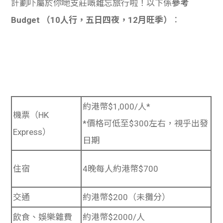
計劃吓屬於你哋支莊嘅難忘旅行啦！以下係
參考
Budget
（10人行，五日四夜，12月旺季）
：
約港幣$1,000/人*
機票（HK
*價格可低至$300左右，視乎出發
Express）
日期
住宿
4晚每人約港幣$700
交通
約港幣$200（未攤分）
飲食、娛樂雜費
約港幣$2000/人