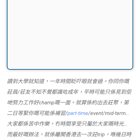
讀到大學就知道，一年時間眨吓眼就會過。你同你嘅
莊員/莊友不知不覺都識咗成年，平時可能只係見到佢
哋努力工作好champ嘅一面。就算係約出去莊聚，第
二日等緊你嘅可能係補習/
part-time
/event/mid-term…
大家都係苦中作樂，冇時間享受只屬於大家嘅時光…
而最好嘅辦法，就係離開香港去一次莊trip，喺幾日時