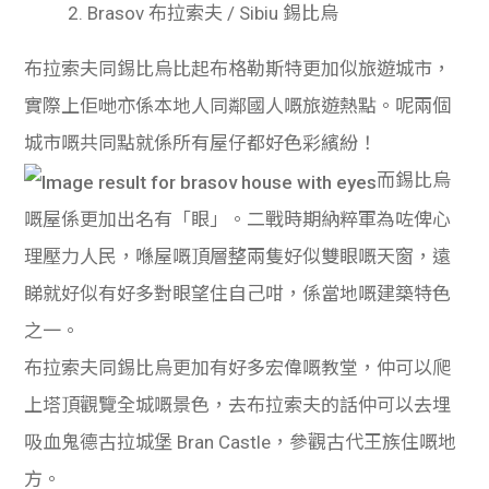
2. Brasov 布拉索夫 /
Sibiu 錫比烏
布拉索夫同錫比烏比起布格勒斯特更加似旅遊城市，
實際上佢哋亦係本地人同鄰國人嘅旅遊熱點。呢兩個
城市嘅共同點就係所有屋仔都好色彩繽紛！
而錫比烏
嘅屋係更加出名有「眼」。二戰時期納粹軍為咗俾心
理壓力人民，喺屋嘅頂層整兩隻好似雙眼嘅天窗，遠
睇就好似有好多對眼望住自己咁，
係當地嘅建築特色
之一。
布拉索夫同錫比烏更加有好多宏偉嘅教堂，仲可以爬
上塔頂觀覽全城嘅景色，去布拉索夫的話仲可以去埋
吸血鬼德古拉城堡 Bran Castle，參觀古代王族住嘅地
方。