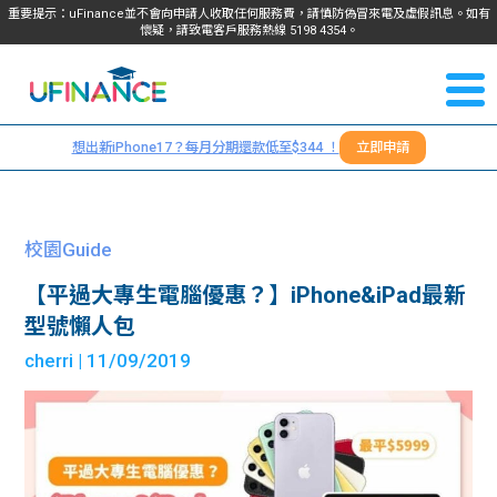
重要提示：uFinance並不會向申請人收取任何服務費，請慎防偽冒來電及虛假訊息。如有
懷疑，請致電客戶服務熱線
5198
4354
。
聯絡我
關於
們
想出新iPhone17？每月分期還款低至$344 ！
立即申請
＋
我們
852
貸款
5198
校園Guide
4354
服務
【平過大專生電腦優惠？】iPhone&iPad最新
型號懶人包
學生
學生
cherri
| 11/09/2019
貸款
資訊
Blog
常見
貸款