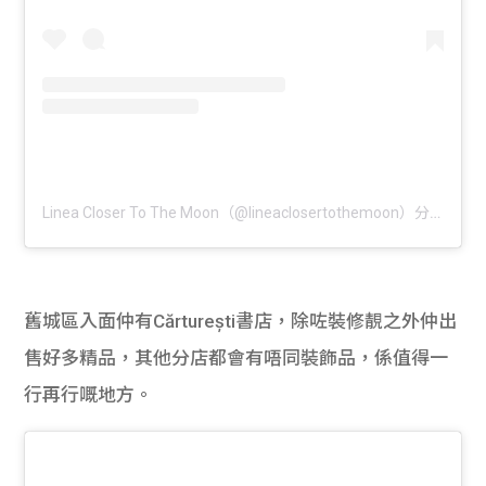
Linea Closer To The Moon（@lineaclosertothemoon）分享的貼文
舊城區入面仲有Cărturești書店，除咗裝修靚之外仲出
售好多精品，其他分店都會有唔同裝飾品，係值得一
行再行嘅地方。