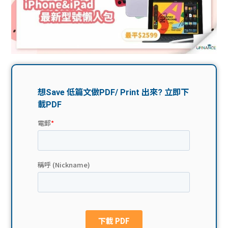
問題
計算
大專
機
學生
生筍
學生
福利
工推
故事
uFina
介
聯絡
分享
nce
搵工
我們
大學
校園
Gui
生學
贊助
de
費貸
Exc
款
han