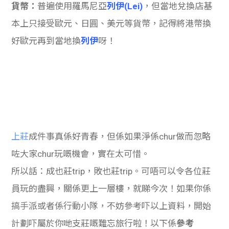
貨幣：
普遍使用羅馬尼亞
列伊(Lei)
，但當地兌換店基
本上只接受歐元、日圓、美元等貨幣，記得將港幣換
好歐元再到當地換
列伊
呀！
上莊
成件事真係好青春，但係如果淨係chur做而忽略
咗大家chur玩嘅機會，實在太可惜。
所以話：成也莊trip，敗也莊trip。可唔可以令各位莊
員玩的盡興，關係更上一層樓，就睇今次！如果你係
搞手派或者係行動小隊，不妨參考吓以上資料，開始
計劃吓屬於你哋支莊嘅難忘旅行啦！以下係
參考