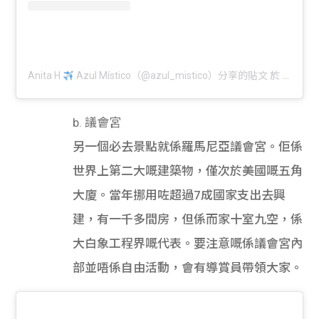
Anita H
Azul Místico（@azul_mistico）分享的貼文
於
PDT 20
b. 議會宮
另一個必去景點就係羅馬尼亞議會宮。佢係
世界上第二大嘅建築物，僅次於美國嘅五角
大廈。當年挪用咗超過7成國家支出去興
建，有一千多間房，但係而家十室九空，係
大白象工程界嘅代表。要注意嘅係議會宮內
部並唔係自由活動，會有導賞員帶領大家。