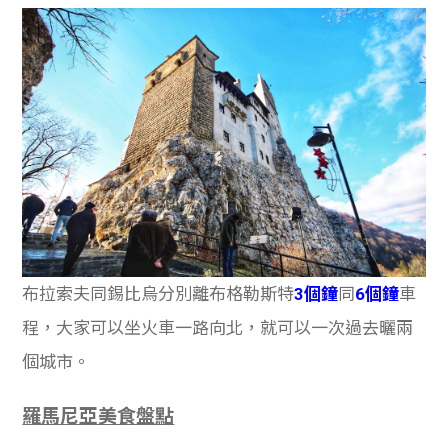
布拉索夫同錫比烏分別離布格勒斯特
3個鐘
同
6個鐘
車
程，大家可以坐火車一路向北，就可以一次過去曬兩
個城市。
羅馬尼亞美食盤點