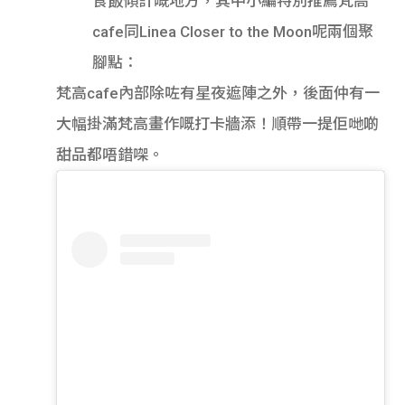
食飯傾計嘅地方，其中小編特別推薦梵高
cafe同Linea Closer to the Moon呢兩個聚
腳點：
梵高cafe內部除咗有星夜遮陣之外，後面仲有一
大幅掛滿梵高畫作嘅打卡牆添！順帶一提佢哋啲
甜品都唔錯㗎。