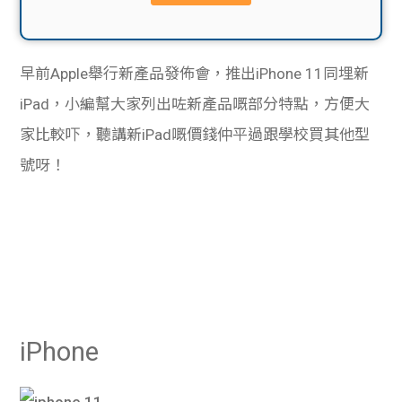
貸款
ge
計數
Gui
早前Apple舉行新產品發佈會，推出iPhone 11同埋新
機
de
iPad，小編幫大家列出咗新產品嘅部分特點，方便大
家比較吓，聽講新iPad嘅價錢仲平過跟學校買其他型
網上
校園
號呀！
私人
Gui
貸款
de
貸款
理財
計數
Gui
iPhone
機
de