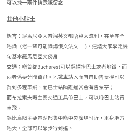
可以揀一兩件精緻嘅留念。
其他小貼士
語言：
羅馬尼亞人普遍英文都唔算太流利，甚至完全
唔識（老一輩可能識講俄文法文……)，建議大家學定幾
句基本羅馬尼亞文傍身。
交通：
喺首都Bucharest可以選擇搭巴士或者地鐵，而
兩者係要分開買飛。
地鐵車站入面有自助售票機可以
買到多程車飛，而巴士站隔離通常會有售票亭；
而
布拉索夫嘅主要交通工具係巴士，可以喺巴士站買
車飛。
錫比烏嘅主要景點都集中喺中央廣場附近，本身地方
唔大，全部可以靠步行到達。