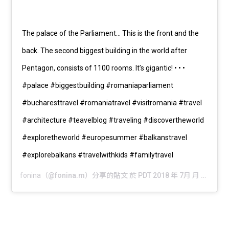
The palace of the Parliament… This is the front and the
back. The second biggest building in the world after
Pentagon, consists of 1100 rooms. It’s gigantic! • • •
#palace #biggestbuilding #romaniaparliament
#bucharesttravel #romaniatravel #visitromania #travel
#architecture #teavelblog #traveling #discovertheworld
#exploretheworld #europesummer #balkanstravel
#explorebalkans #travelwithkids #familytravel
fonina
（@fonina.m）分享的貼文 於
PDT 2018 年 7月 月 31 日 上午 3:40