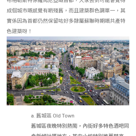
布格勒斯特係羅馬尼亞嘅首都，大家去到可能會覺得
成個城市嘅感覺有啲殘舊，而且建築群色調單一，其
實係因為首都仍然保留咗好多隸屬蘇聯時期嘅共產特
色建築呀！
a. 舊城區 Old Town
舊城區夜晚特別熱鬧，內街好多特色酒吧同