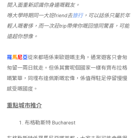
間入面重新認識你身邊嘅戰友。
喺大學時期同一大班friend去
旅行
，可以話係只屬於年
輕人嘅奢侈，而一次莊trip帶俾你嘅回憶同驚喜，可能
遠超你想像。
羅
馬
尼
亞
從來都唔係東歐遊嘅主角，通常遊客只會匆
匆留一兩日就走。但係其實呢個國家一樣有齊布拉格
嘅繁華，同埋布達佩斯嘅宏偉，係值得駐足停留慢慢
感受嘅國度。
重點城市推介
1. 布格勒斯特 Bucharest