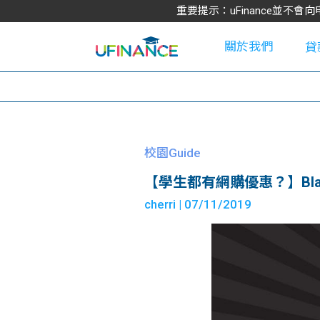
重要提示：uFinance並
關於我們
貸
學
校園Guide
【學生都有網購優惠？】Blac
大
cherri
| 07/11/2019
貸
網
款