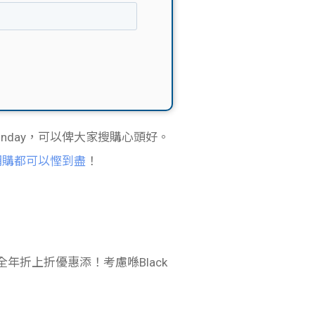
r Monday，可以俾大家搜購心頭好。
網購都可以慳到盡
！
年折上折優惠添！考慮喺Black