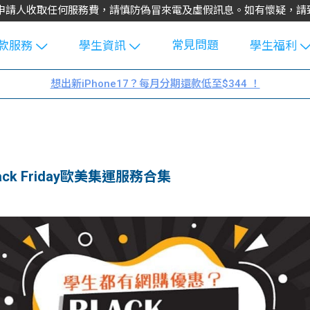
不會向申請人收取任何服務費，請慎防偽冒來電及虛假訊息。如有懷疑，
常見問題
款服務
學生資訊
學生福利
生貸款
Blog
uFinance 
想出新iPhone17？每月分期還款低至$344 ！
貸款計算
大專生筍
園贊助
機
工推介
學生故事
搵工
分享
Guide
k Friday歐美集運服務合集
Exchang
學生學費
e Guide
款
校園
貸款計數
Guide
機
理財
上私人貸
Guide