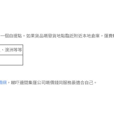
角一個自提點。如果貨品嘅發貨地點臨近附近本地倉庫，運費
里、澳洲等等
價網
，睇吓邊間集運公司嘅價錢同服務最適合自己。