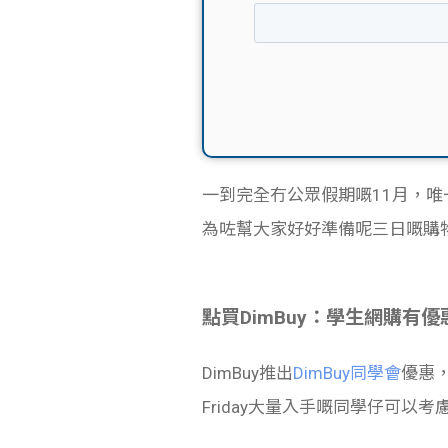
一到完全冇公眾假期嘅11月，唯一令人興奮
為咗幫大家好好準備呢三日嘅購
點買DimBuy：學生網購有優
DimBuy推出
DimBuy同學會
優惠，
Friday大量入手嘅同學仔可以