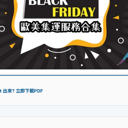
學生貸款
貸款計數
101
機