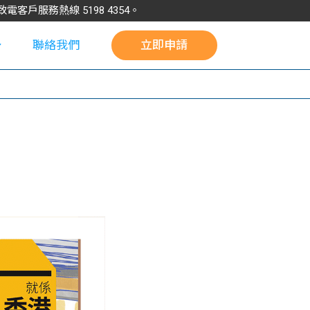
請致電客戶服務熱線
5198
4354
。
聯絡我們
立即申請
校