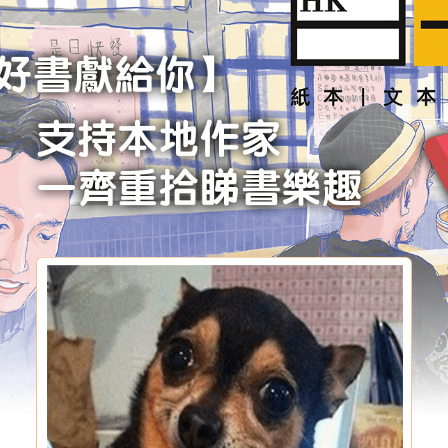
學生貸款
貸款計數
101
機