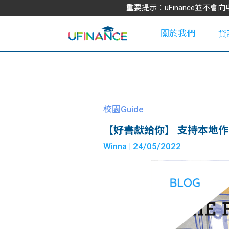
重要提示：uFinance並
關於我們
貸
學
校園Guide
【好書獻給你】 支持本地作
大
Winna
| 24/05/2022
貸
網
款