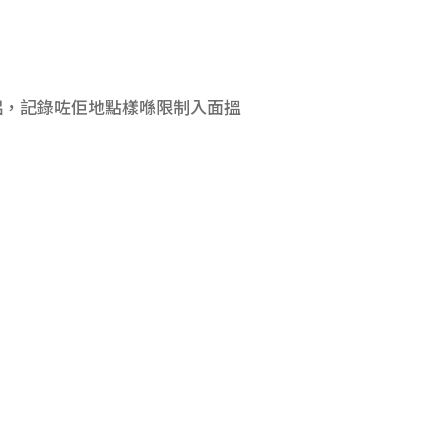
侶，記錄咗佢地點樣喺限制入面搵