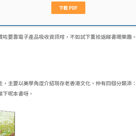
慣咗要靠電子產品吸收資訊咁，不如試下重拾返睇書嘅樂趣
走，主要以美學角度介紹現存老香港文化，仲有四個分類添
睇下呢本書呀。