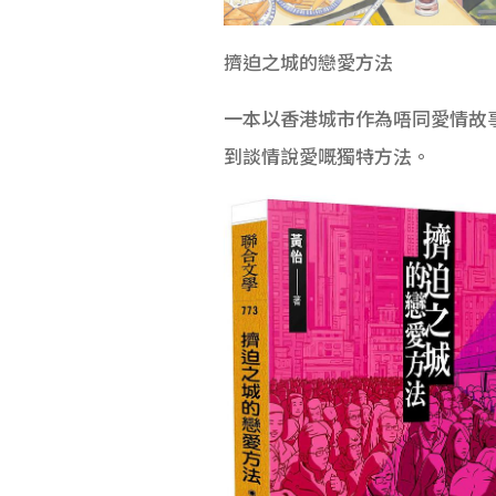
擠迫之城的戀愛方法
一本以香港城市作為唔同愛情故
到談情說愛嘅獨特方法。