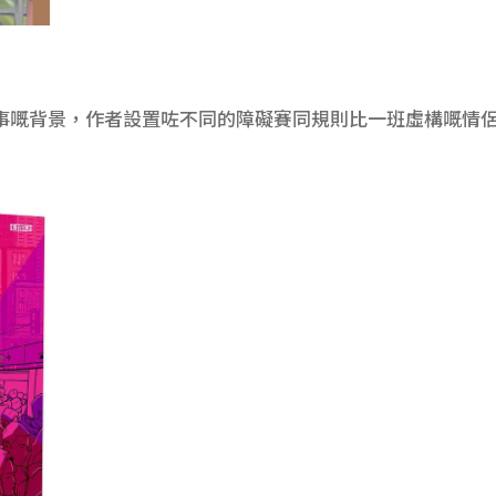
事嘅背景，作者設置咗不同的障礙賽同規則比一班虛構嘅情