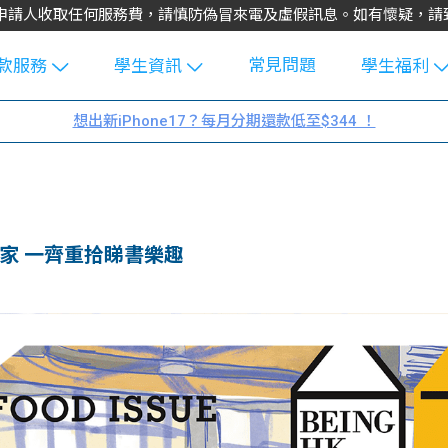
不會向申請人收取任何服務費，請慎防偽冒來電及虛假訊息。如有懷疑，
常見問題
款服務
學生資訊
學生福利
生貸款
Blog
uFinance 
想出新iPhone17？每月分期還款低至$344 ！
貸款計算
大專生筍
園贊助
機
工推介
學生故事
搵工
分享
Guide
家 一齊重拾睇書樂趣
Exchang
學生學費
e Guide
款
校園
貸款計數
Guide
機
理財
上私人貸
Guide