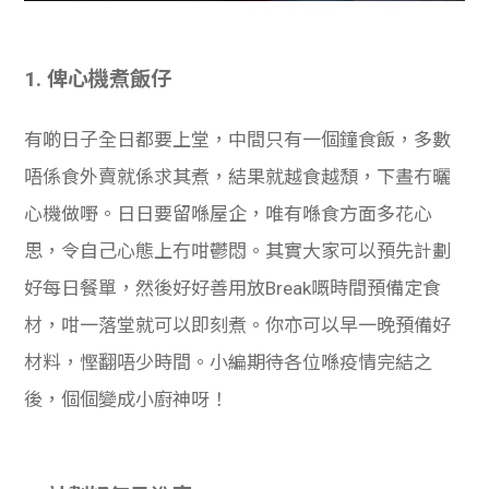
1. 俾心機煮飯仔
有啲日子全日都要上堂，中間只有一個鐘食飯，多數
唔係食外賣就係求其煮，結果就越食越頹，下晝冇曬
心機做嘢。日日要留喺屋企，唯有喺食方面多花心
思，令自己心態上冇咁鬱悶。其實大家可以預先計劃
好每日餐單，然後好好善用放Break嘅時間預備定食
材，咁一落堂就可以即刻煮。你亦可以早一晚預備好
材料，慳翻唔少時間。小編期待各位喺疫情完結之
後，個個變成小廚神呀！