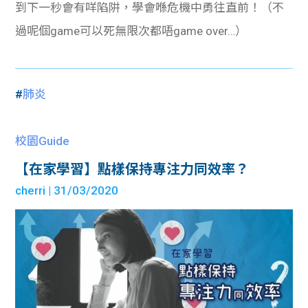
到下一秒會有咩陷阱，學會喺危機中勇往直前！（不
過呢個game可以死無限次都唔game over…）
#
肺炎
校園Guide
【在家學習】點樣保持專注力同效率？
cherri
| 31/03/2020