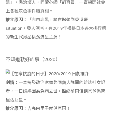
姐」，懲治壞人，同讀心師「飼育員」一齊揭開社會
上各種灰色事件嘅真相。
推介原因：「
非白非黑」總會聯想到香港嘅
situation，發人深省。有2019年橫掃日本各大排行榜
的新生代男星橫濱流星主演！
不知道就好的事（2020）
劇情：
一本揭發政治家舞弊同藝人醜聞的雜誌社女記
者，一日媽媽因為急病去世，臨終前同佢講爸爸係荷
里活巨星。
推介原因：
吉高由里子就係原因！