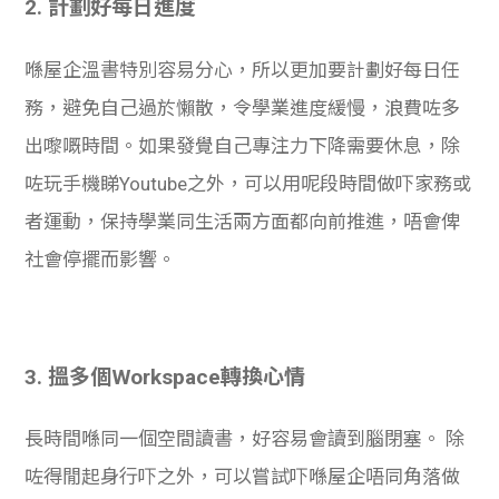
2. 計劃好每日進度
喺屋企溫書特別容易分心，所以更加要計劃好每日任
務，避免自己過於懶散，令學業進度緩慢，浪費咗多
出嚟嘅時間。如果發覺自己專注力下降需要休息，除
咗玩手機睇Youtube之外，可以用呢段時間做吓家務或
者運動，保持學業同生活兩方面都向前推進，唔會俾
社會停擺而影響。
3. 搵多個Workspace轉換心情
長時間喺同一個空間讀書，好容易會讀到腦閉塞。 除
咗得閒起身行吓之外，可以嘗試吓喺屋企唔同角落做