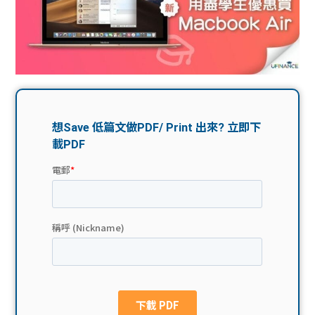
問題
計算
大專
機
學生
生筍
學生
福利
工推
故事
uFina
介
聯絡
分享
nce
搵工
我們
大學
校園
Gui
生學
贊助
de
費貸
Exc
款
han