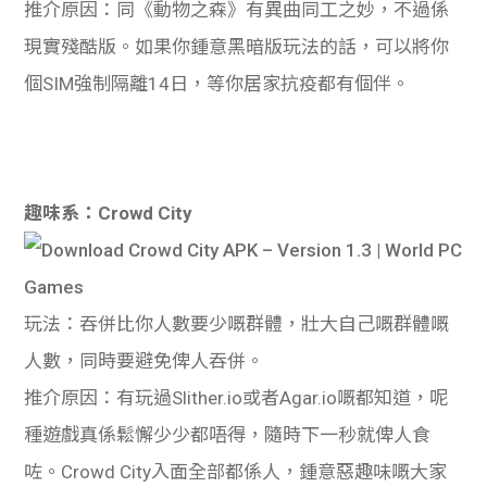
推介原因：同《動物之森》有異曲同工之妙，不過係
現實殘酷版。如果你鍾意黑暗版玩法的話，可以將你
個SIM強制隔離14日，等你居家抗疫都有個伴。
趣味系：Crowd City
玩法：吞併比你人數要少嘅群體，壯大自己嘅群體嘅
人數，同時要避免俾人吞併。
推介原因：有玩過Slither.io或者Agar.io嘅都知道，呢
種遊戲真係鬆懈少少都唔得，隨時下一秒就俾人食
咗。Crowd City入面全部都係人，鍾意惡趣味嘅大家