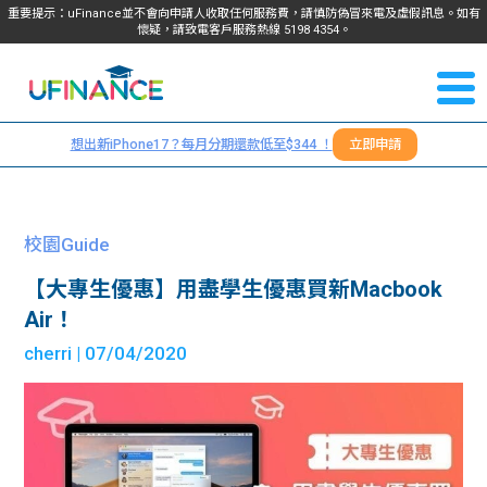
重要提示：uFinance並不會向申請人收取任何服務費，請慎防偽冒來電及虛假訊息。如有
懷疑，請致電客戶服務熱線
5198
4354
。
聯絡我
關於
們
想出新iPhone17？每月分期還款低至$344 ！
立即申請
＋
我們
852
貸款
5198
校園Guide
4354
服務
【大專生優惠】用盡學生優惠買新Macbook
Air！
學生
學生
cherri
| 07/04/2020
貸款
資訊
Blog
常見
貸款