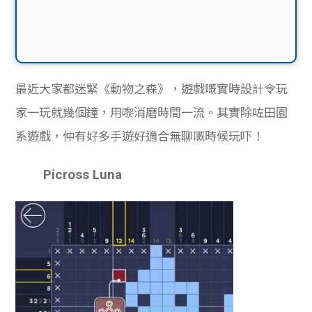
最近大家都迷緊《動物之森》，遊戲嘅實時設計令玩
家一玩就幾個鐘，用嚟消磨時間一流。其實除咗田園
系遊戲，仲有好多手遊好適合無聊嘅時候玩吓！
Picross Luna