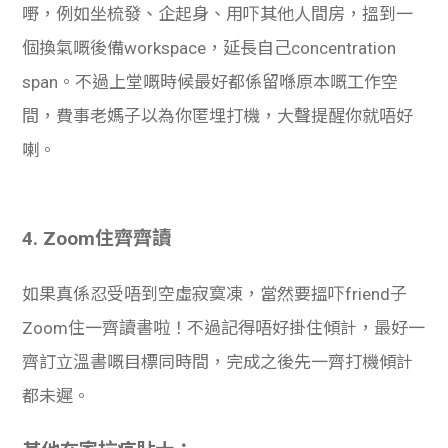
嘢，例如坐梳發、企起身、用吓其他人間房，搵到一
個換氣嘅後備workspace，延長自己concentration
span。不過上堂嘅時候最好都係留喺原本嘅工作空
間，費事老媽子以為你匿埋打機，大聲提醒你就唔好
喇。
4. Zoom住齊齊讀
如果真係忍受唔到空虛寂寞凍，當然要搵吓friend子
Zoom住一齊讀書啦！不過記得唔好掛住傾計，最好一
齊訂立溫書嘅目標同時間，完成之後先一齊打機傾計
都未遲。