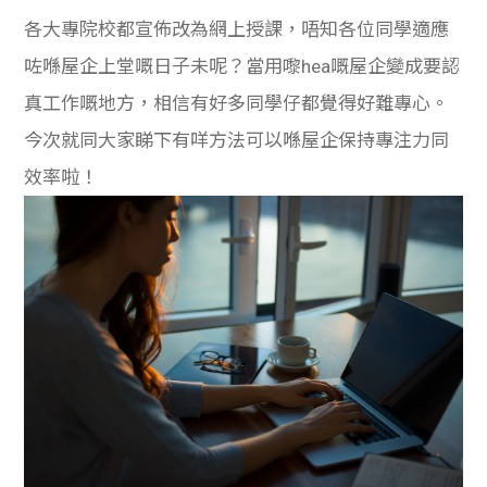
各大專院校都宣佈改為網上授課，唔知各位同學適應
咗喺屋企上堂嘅日子未呢？當用嚟hea嘅屋企變成要認
真工作嘅地方，相信有好多同學仔都覺得好難專心。
今次就同大家睇下有咩方法可以喺屋企保持專注力同
效率啦！