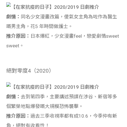
劇情：
同名少女漫畫改篇，傻氣女主角為咗作為醫生
嘅男主角，花5 年時間做護士。
推介原因：
日本爆紅，少女漫畫feel，戀愛劇情sweet
sweet。
絕對零度4（2020）
劇情：
去到第四季，主要講述預謀在涉谷、新宿等多
個繁榮地點爆發嘅大規模恐怖襲擊。
推介原因：
過去三季收視率都有成10.6，今季仲有新
角，絕對有收看性！