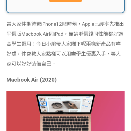
貸款
ge
計數
Gui
當大家仲期待緊iPhone12嘅時候，Apple已經率先推出
機
de
平價版Macbook Air同iPad，無論喺價錢同性能都好適
合學生哥用！今日小編帶大家睇下呢兩樣新產品有咩
網上
校園
好處，仲會教大家點樣可以用盡學生優惠入手，等大
私人
Gui
家可以好好裝備自己。
貸款
de
Macbook Air (2020)
貸款
理財
計數
Gui
機
de