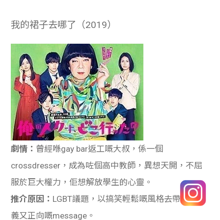
我的裙子去哪了（2019）
劇情：
曾經喺gay bar返工嘅大叔，係一個
crossdresser，成為咗個高中教師，異想天開，不屈
服於巨大權力，佢想解放學生的心靈。
推介原因：
LGBT議題，以搞笑輕鬆嘅風格去帶出有意
義又正向嘅message。