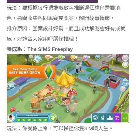
玩法：要根據每行頂端嘅數字推斷邊個格仔需要填
色，通關收集唔同馬賽克圖案，解開故事情節。
推介原因：圖案設計好靚，而且成功解謎會好有成就
感，好適合大家用吓腦仔推理！
養成系：The SIMS Freeplay
玩法：你就係上帝，可以操控你隻SIM嘅人生。