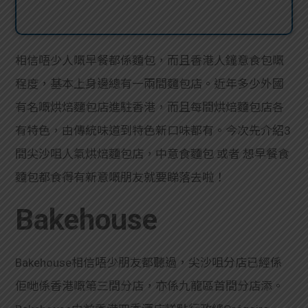
相信唔少人嘅早餐都係麵包，而且香港人鐘意食包嘅
程度，基本上身邊總有一兩間麵包店。近年多少外國
有名嘅烘焙麵包店進駐香港，而且每間烘焙麵包店各
有特色，由傳統味道到特色新口味都有。今次先介紹3
間尖沙咀人氣烘焙麵包店，中意食麵包 或者 想早餐食
麵包都食得有新意嘅朋友就要睇落去啦！
Bakehouse
Bakehouse相信唔少朋友都聽過，尖沙咀分店已經係
佢哋係香港嘅第三間分店，亦係九龍區首間分店添。