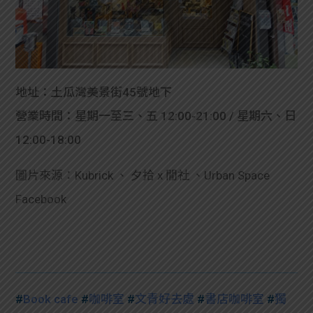
地址：土瓜灣美景街45號地下
營業時間：星期一至三、五 12:00-21:00 / 星期六、日
12:00-18:00
圖片來源：
Kubrick 、
夕拾 x 閒社 、Urban Space
Facebook
#
Book cafe
#
咖啡室
#
文青好去處
#
書店咖啡室
#
獨