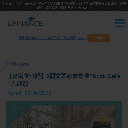
重要提示：uFinance並不會向申請人收取任何服務費，請慎防偽冒來電及虛假訊息。如有
懷疑，請致電客戶服務熱線
5198
4354
。
聯絡我
關於
們
想出新iPhone17？每月分期還款低至$344 ！
立即申請
＋
我們
852
貸款
5198
校園Guide
4354
服務
【出街食乜好】3間文青必去本地?Book Cafe
– 九龍篇
學生
學生
Rachel
| 25/04/2022
貸款
資訊
Blog
常見
貸款