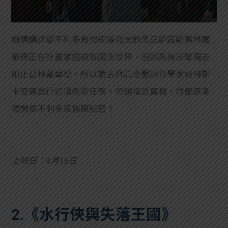
劇情講述鄧不利多教授知道強大的黑巫師蓋勒葛林戴
華德正在計畫掌控成個魔法世界，但因為無法單獨去
阻止葛林戴華德，所以就去拜託奇獸飼育學家紐特斯
卡曼德進行這項危險任務。但越接近真相，亦都逐漸
揭開鄧不利多家族嘅秘密！
上映日：4月15日
2.《水行俠與失落王國》