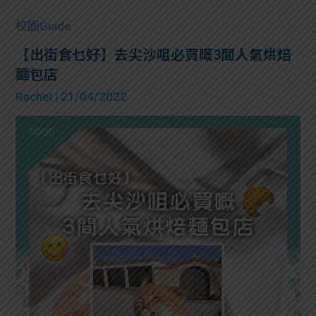
校園Guide
【出街食乜好】去尖沙咀必買嘅3間人氣烘焙
麵包店
Rachel
| 21/04/2022