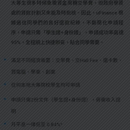
大專生很多時候急需資金周轉交學費，但政府學資
處的貸款計劃又未能及時批核。因此，uFinance 根
據過往同學們的良好還款紀錄，不斷簡化申請程
序，申請只需「學生證+身份證」，申請成功率高達
95%，全程網上快捷辦妥，貼合同學需要。
滿足不同經濟需要：交學費、交Hall Fee、還卡數、
買電腦、學車、創業
任何本地大專院校學生均可申請
申請只需2份文件（學生證+身份證），毋需收入證
明
月平息一律低至 0.84%*