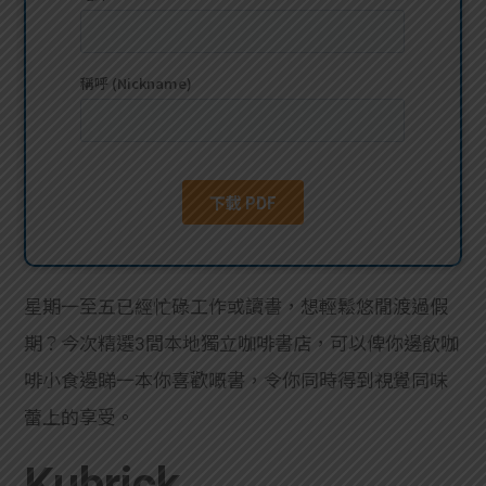
貸款
ge
計數
Gui
機
de
網上
校園
私人
Gui
貸款
de
星期一至五已經忙碌工作或讀書，想輕鬆悠閒渡過假
貸款
理財
期？今次精選3間本地獨立咖啡書店，可以俾你邊飲咖
啡小食邊睇一本你喜歡嘅書，令你同時得到視覺同味
計數
Gui
蕾上的享受。
機
de
Kubrick