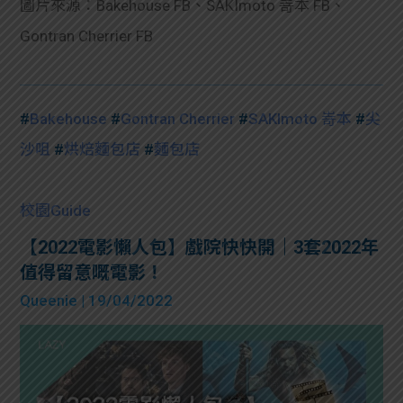
圖片來源：
Bakehouse FB、SAKImoto 嵜本 FB、
Gontran Cherrier FB
#
Bakehouse
#
Gontran Cherrier
#
SAKImoto 嵜本
#
尖
沙咀
#
烘焙麵包店
#
麵包店
校園Guide
【2022電影懶人包】戲院快快開｜3套2022年
值得留意嘅電影！
Queenie
| 19/04/2022