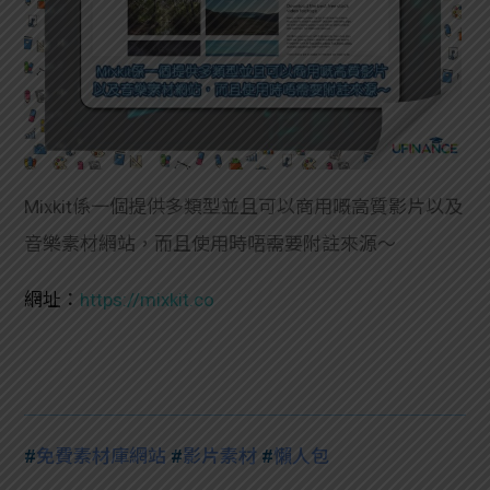
Mixkit係一個提供多類型並且可以商用嘅高質影片以及
音樂素材網站，而且使用時唔需要附註來源～
網址：
https://mixkit.co
#
免費素材庫網站
#
影片素材
#
懶人包