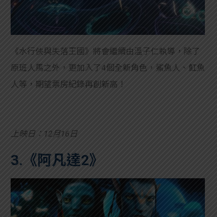
《水行俠與失落王國》將會繼續由溫子仁執導，除了
原班人馬之外，更加入了4個全新角色，鯊魚人、魟魚
人等，期望票房紀錄再創新高！
上映日：12月16日
3.《阿凡達2》