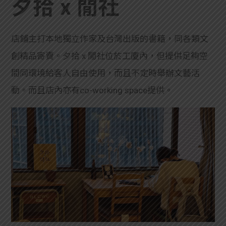
夕拾 x 閒社
店鋪主打
本地獨立作家及台灣出版的書籍，同各類文
創精品寄賣。夕拾 x 閒社位於工廈內，但提供足夠空
間同環境給客人自由使用，而且不定時舉辦文藝活
動。而且店內亦有co-working space提供。