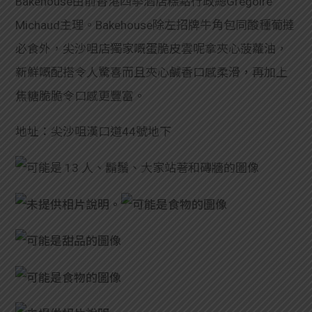
Bakehouse由前香港四季酒店糕點行政總Grégoire
Michaud主理。Bakehouse除左招牌牛角包同酸種葡撻
必食外，尖沙咀店獨家嘅蛋脆皮雲呢拿夾心菠蘿油，
新鮮嘅配搭令人驚喜而且夾心鹹香口感柔滑，再加上
焦糖脆脆令口感更豐富。
地址：尖沙咀漢口道44號地下