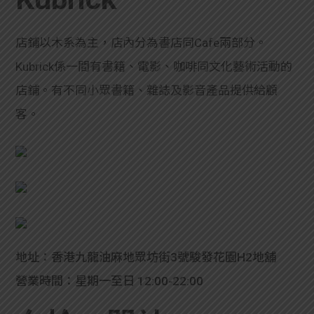
學生
店鋪以木系為主，店內分為書店同Cafe兩部分。
貸款
Kubrick係一間有書籍、電影、咖啡同文化藝術活動的
101
店鋪。有不同
小眾書籍、雜誌及影音產品提供給顧
客。
地址：香港九龍油麻地眾坊街3號駿發花園H2地舖
營業時間：星期一至日 12:00-22:00