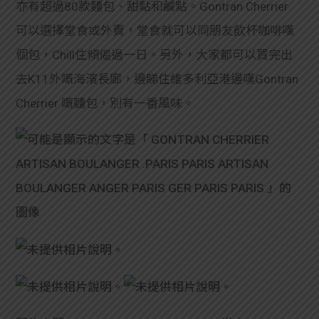
亦有超過80款麵包、甜點和鹹點。Gontran Cherrier
可以選擇堂食或外賣，堂食就可以同朋友飲杯咖啡嘆
個包，Chill住傾偈過一日。另外，大家都可以買完出
去K11外嘅海濱長廊，邊睇住維多利亞港邊嘆Gontran
Cherrier 嘅麵包，別有一番風味。