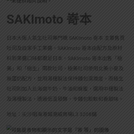
SAKImoto 嵜本
日本大阪人氣生吐司專門嘅 SAKImoto 嵜本 主要售買
吐司及自家手工果醬。SAKImoto 嵜本由配方及原材
料到果醬口味都跟足日本。SAKImoto 嵜本出售「極
美」和「極生」兩款吐司，極美吐司使用北美小麥及
無蛋奶配方，並用湯種製法保持麵包濕潤度。而極生
吐司則加入北海道牛奶、牛油和蜂蜜，選用中種製法
及湯種製法，透過低溫發酵，令麵包鬆軟和香甜味。
地址：尖沙咀海港城港威商場L3 3208舖