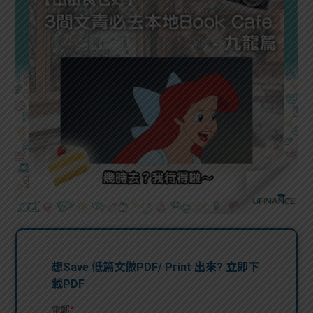
問題
計算
大專
機
學生
生筍
學生
福利
工推
故事
uFina
介
聯絡
分享
nce
搵工
我們
大學
校園
Gui
生學
贊助
de
費貸
Exc
款
han