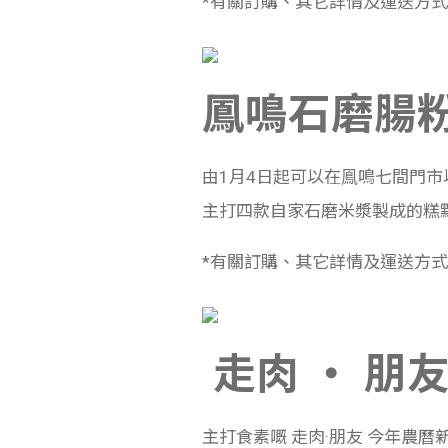
*
有關訂購、其它詳情及運送方式
鳳鳴石磨腸
由1月4日起可以在
鳯鳴七間門市
主打
四款自家石磨米漿製成的糕
*
有關訂購、其它詳情及運送方式
走肉 ‧ 朋
主打食素嘅 走肉·朋友 今年農曆