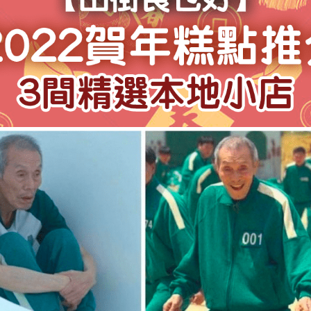
學生貸款
貸款計數
101
機