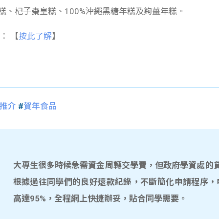
糕、杞子棗皇糕、100%沖繩黑糖年糕及夠薑年糕。
： 【
按此了解
】
推介
#
賀年食品
大專生很多時候急需資金周轉交學費，但政府學資處的貸款
根據過往同學們的良好還款紀錄，不斷簡化申請程序，
高達95%，全程網上快捷辦妥，貼合同學需要。