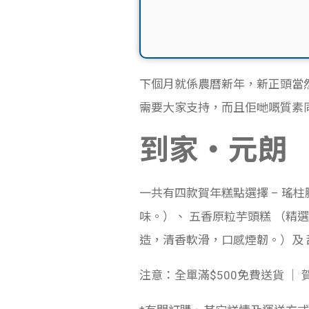
下個月就係農曆新年，新正頭當
需要大家支持，而且佢哋嘅質素
到家‧元朗
一共有四款賀年糕點選擇 –
瑤柱
味。）、 五香原粒芋頭糕 （精
造，清香軟滑，口感煙韌。）及
注意：
全單滿$500免費送貨 ｜