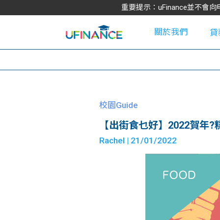
重要提示：uFinance並
關於我們
貸
學
校園Guide
【出街食乜好】2022賀年?
大
Rachel
| 21/01/2022
貸
網
款