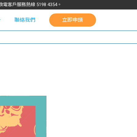
請致電客戶服務熱線
5198
4354
。
聯絡我們
立即申請
校