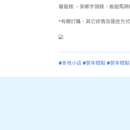
蘿蔔糕 、家鄉芋頭糕、香甜馬蹄
*
有關訂購、其它詳情及運送方式
#
本地小店
#
賀年糕點
#
賀年糕點