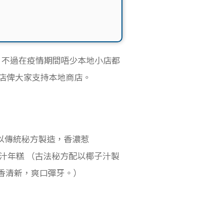
，不過在疫情期間唔少本地小店都
店俾大家支持本地商店。
以傳統秘方製造，香濃惹
汁年糕 （古法秘方配以椰子汁製
香清新，爽口彈牙。）