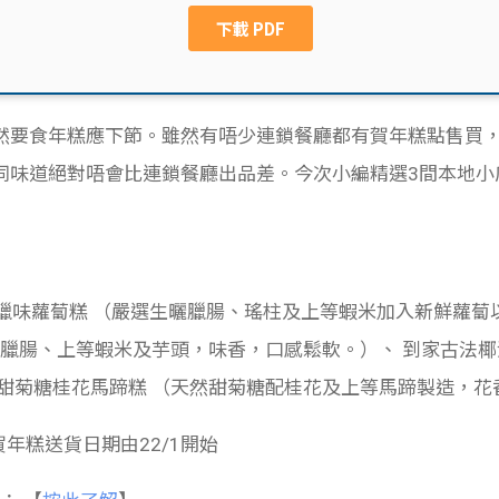
然要食年糕應下節。雖然有唔少連鎖餐廳都有賀年糕點售買
同味道絕對唔會比連鎖餐廳出品差。今次小編精選3間本地小
臘味蘿蔔糕 （嚴選生曬臘腸、瑤柱及上等蝦米加入新鮮蘿蔔
選臘腸、上等蝦米及芋頭，味香，口感鬆軟。）、 到家古法椰
 甜菊糖桂花馬蹄糕 （天然甜菊糖配桂花及上等馬蹄製造，花
 賀年糕送貨日期由22/1開始