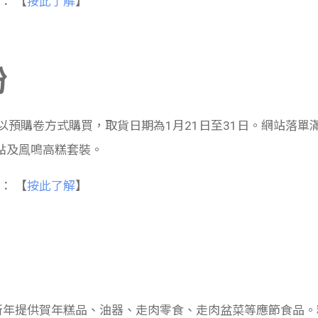
： 【
按此了解
】
粉
以預購卷方式購買，取貨日期為1月21日至31日。網站落單滿
點及鳯鳴高糕套裝。
： 【
按此了解
】
友
新年提供
賀年糕品、油器、走肉零食、走肉盆菜等應節食品。