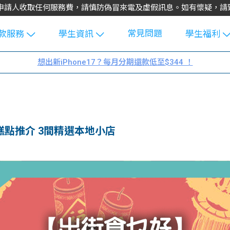
不會向申請人收取任何服務費，請慎防偽冒來電及虛假訊息。如有懷疑，
常見問題
款服務
學生資訊
學生福利
生貸款
Blog
uFinance 
想出新iPhone17？每月分期還款低至$344 ！
貸款計算
大專生筍
園贊助
機
工推介
學生故事
搵工
分享
Guide
糕點推介 3間精選本地小店
Exchang
學生學費
e Guide
款
校園
貸款計數
Guide
機
理財
上私人貸
Guide