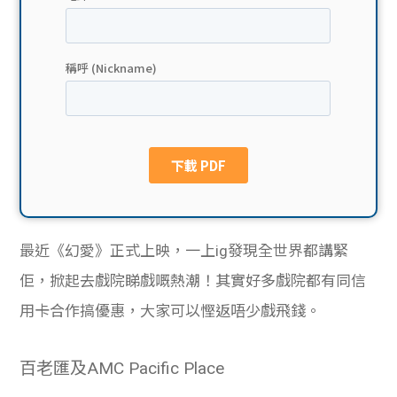
貸款
ge
計數
Gui
機
de
網上
校園
私人
Gui
貸款
de
最近《幻愛》正式上映，一上ig發現全世界都講緊
貸款
理財
佢，掀起去戲院睇戲嘅熱潮！其實好多戲院都有同信
用卡合作搞優惠，大家可以慳返唔少戲飛錢。
計數
Gui
機
de
百老匯及AMC Pacific Place