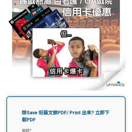
問題
計算
大專
機
學生
生筍
學生
福利
工推
故事
uFina
介
聯絡
分享
nce
搵工
我們
大學
校園
Gui
生學
贊助
de
費貸
Exc
款
han