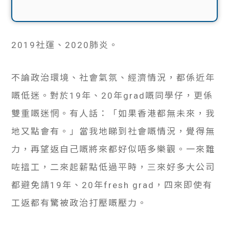
2019社運、2020肺炎。
不論政治環境、社會氣氛、經濟情況，都係近年
嘅低迷。對於19年、20年grad嘅同學仔，更係
雙重嘅迷惘。有人話：「如果香港都無未來，我
地又點會有。」當我地睇到社會嘅情況，覺得無
力，再望返自己嘅將來都好似唔多樂觀。一來難
咗搵工，二來起薪點低過平時，三來好多大公司
都避免請19年、20年fresh grad，四來即使有
工返都有驚被政治打壓嘅壓力。