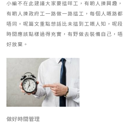
小編不在此建議大家要搵咩工，有啲人揀興趣，
有啲人揀政府工一路做一路搵工，每個人嘅路都
唔同。呢篇文重點想話比未搵到工嘅人知，呢段
時間應該點樣過得充實，有野做去裝備自己，唔
好放棄。
做好時間管理