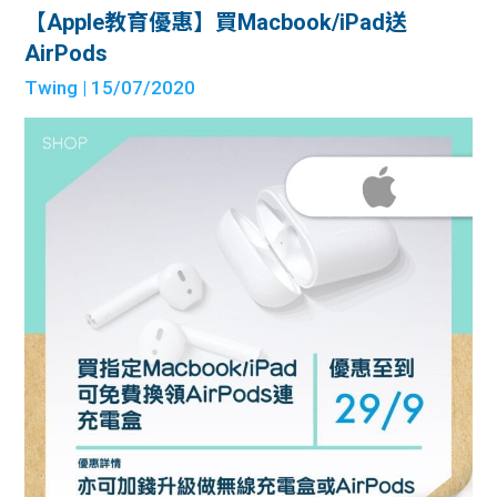
【Apple教育優惠】買Macbook/iPad送
AirPods
Twing
| 15/07/2020