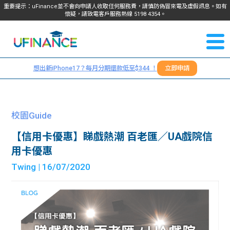
重要提示：uFinance並不會向申請人收取任何服務費，請慎防偽冒來電及虛假訊息。如有
懷疑，請致電客戶服務熱線
5198
4354
。
聯絡我
關於
們
想出新iPhone17？每月分期還款低至$344 ！
立即申請
＋
我們
852
貸款
5198
校園Guide
4354
服務
【信用卡優惠】睇戲熱潮 百老匯／UA戲院信
用卡優惠
學生
學生
Twing
| 16/07/2020
貸款
資訊
Blog
常見
貸款