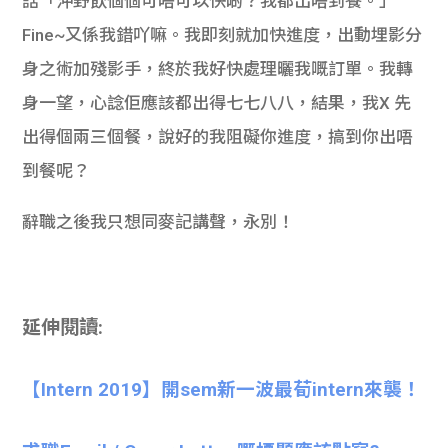
話「沖野飲個個可唔可以快啲？我都出唔到餐。」
Fine~又係我錯吖嘛。我即刻就加快進度，出動埋影分
身之術加殘影手，終於我好快處理曬我嘅訂單。我轉
身一望，心諗佢應該都出得七七八八，結果，我X 先
出得個兩三個餐，說好的我阻礙你進度，搞到你出唔
到餐呢？
辭職之後我只想同麥記講聲，永別！
延伸閱讀:
【Intern 2019】開sem新一波最荀intern來襲！