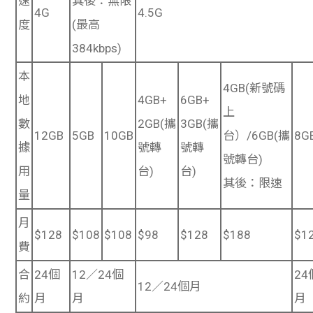
速
其後：無限
4G
4.5G
度
(最高
384kbps)
本
4GB(新號碼
地
4GB+
6GB+
上
數
2GB(攜
3GB(攜
12GB
5GB
10GB
台）/6GB(攜
8G
據
號轉
號轉
號轉台)
用
台)
台)
其後：限速
量
月
$128
$108
$108
$98
$128
$188
$1
費
合
24個
12／24個
24
12／24個月
約
月
月
月