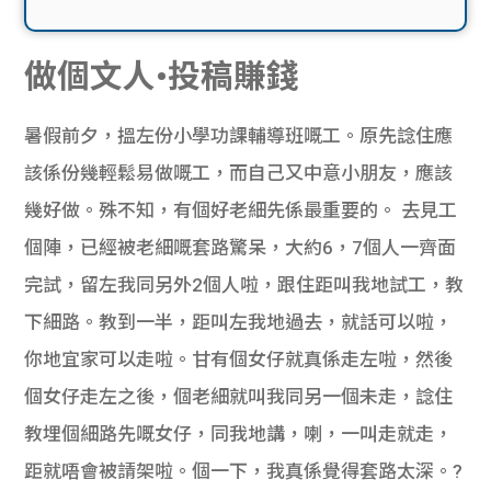
做個文人•投稿賺錢
暑假前夕，搵左份小學功課輔導班嘅工。原先諗住應
該係份幾輕鬆易做嘅工，而自己又中意小朋友，應該
幾好做。殊不知，有個好老細先係最重要的。 去見工
個陣，已經被老細嘅套路驚呆，大約6，7個人一齊面
完試，留左我同另外2個人啦，跟住距叫我地試工，教
下細路。教到一半，距叫左我地過去，就話可以啦，
你地宜家可以走啦。甘有個女仔就真係走左啦，然後
個女仔走左之後，個老細就叫我同另一個未走，諗住
教埋個細路先嘅女仔，同我地講，喇，一叫走就走，
距就唔會被請架啦。個一下，我真係覺得套路太深。?