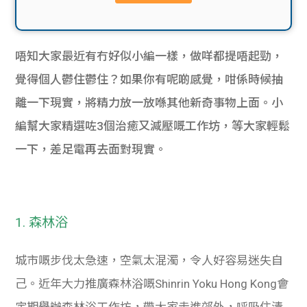
貸款
ge
計數
Gui
唔知大家最近有冇好似小編一樣，做咩都提唔起勁，
機
de
覺得個人鬱住鬱住？如果你有呢啲感覺，咁係時候抽
離一下現實，將精力放一放喺其他新奇事物上面。小
網上
校園
編幫大家精選咗3個治癒又減壓嘅工作坊，等大家輕鬆
私人
Gui
一下，差足電再去面對現實。
貸款
de
貸款
理財
1. 森林浴
計數
Gui
城市嘅步伐太急速，空氣太混濁，令人好容易迷失自
機
de
己。近年大力推廣森林浴嘅Shinrin Yoku Hong Kong會
定期舉辦森林浴工作坊，帶大家走進郊外，呼吸住清