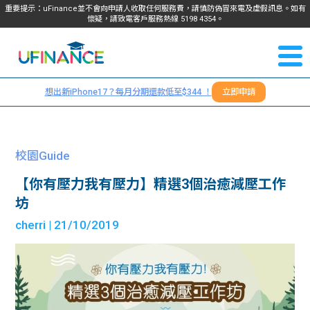
重要提示：uFinance並不會向申請人收取任何服務費，請慎防偽冒來電及虛假訊息。如有
懷疑，請致電客戶服務熱線
5198
4354
。
聯絡我
關於
們
想出新iPhone17？每月分期還款低至$344 ！
立即申請
＋
我們
852
貸款
5198
校園Guide
4354
服務
【你有壓力我有壓力】精選3個治癒減壓工作
坊
學生
學生
cherri
| 21/10/2019
貸款
資訊
Blog
常見
貸款