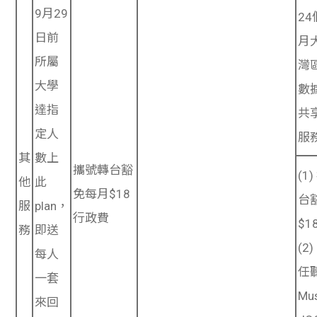
9月29
24
日前
月
所屬
灣
大學
數
達指
共
定人
服
其
數上
攜號轉台豁
(1
他
此
免每月$18
台
服
plan，
行政費
$
務
即送
(2
每人
任聽
一套
Mu
來回