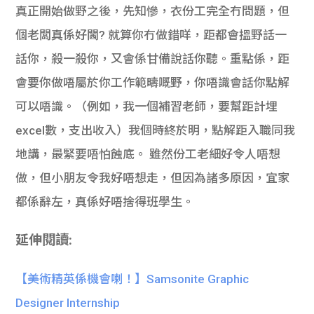
真正開始做野之後，先知慘，衣份工完全冇問題，但
個老闆真係好閪? 就算你冇做錯咩，距都會搵野話一
話你，殺一殺你，又會係甘備說話你聽。重點係，距
會要你做唔屬於你工作範疇嘅野，你唔識會話你點解
可以唔識。（例如，我一個補習老師，要幫距計埋
excel數，支出收入）我個時終於明，點解距入職同我
地講，最緊要唔怕蝕底。 雖然份工老細好令人唔想
做，但小朋友令我好唔想走，但因為諸多原因，宜家
都係辭左，真係好唔捨得班學生。
延伸閱讀:
【美術精英係機會喇！】Samsonite Graphic
Designer Internship