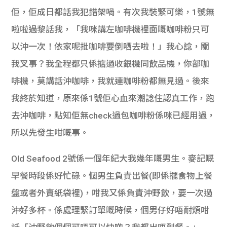
佢，佢成日都話我犯錯架喎。有次我裝緊可樂，1號無
啦啦過黎話我，「我咪講左咖啡機裡面嘅咖啡粉只可
以沖一次！依家呢批咖啡要倒哂去啦！」我心諗，關
我叉事？我全程都只係掂過收銀機同飲品機，你部咖
啡機，莫講話沖咖啡，我就連咖啡粉都無見過。後來
我終於知道，原來係1號佢心血來潮諗住認真工作，跑
去沖咖啡，點知佢無check過包咖啡粉係咪已經用過，
所以先發生咁嘅事。
Old Seafood 2號係一個年紀大我幾年嘅男生。麥記嘅
早餐時段係好忙碌。個男生負責出餐(即係擺食物上餐
盤或者外賣紙袋裡)，咁我又係負責沖野飲，要一次過
沖好多杯。係處理緊訂單嘅時候，個男仔好唔耐煩咁