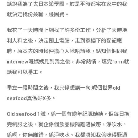
話說我為了去日本遊學團，於是平時都宅在家中的我
就決定找份兼職，賺團費。
我花了一天時間上網找了許多份工作，分析了天時地
利人和之後，決定關上電腦，走到家樓下的麥記應
聘，原本去的時候仲擔心人地唔請我，點知個個同我
interview嘅姨姨見到我之後，非常熱情，填完form就
話我可以番工。
番左一段時間之後，我只係想講一句:呢個世界old
seafood真係好X多。
Old seafood 1號，係一個有啲年紀嘅姨姨。佢每日換
完制服之後，就企係個飲品機隔離唔做嘢，淨吹水。
係啊，你無睇錯，係淨吹水。我都唔知我係咪得罪過