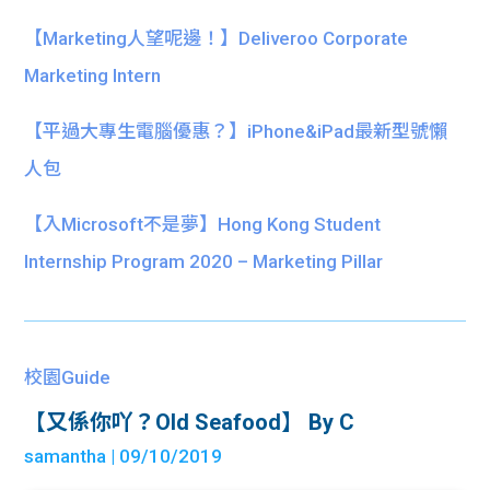
【Marketing人望呢邊！】Deliveroo Corporate
Marketing Intern
【平過大專生電腦優惠？】iPhone&iPad最新型號懶
人包
【入Microsoft不是夢】Hong Kong Student
Internship Program 2020 – Marketing Pillar
校園Guide
【又係你吖？Old Seafood】 By C
samantha
| 09/10/2019