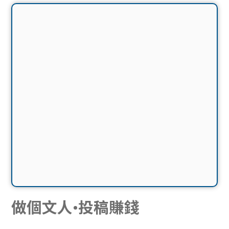
做個文人•投稿賺錢