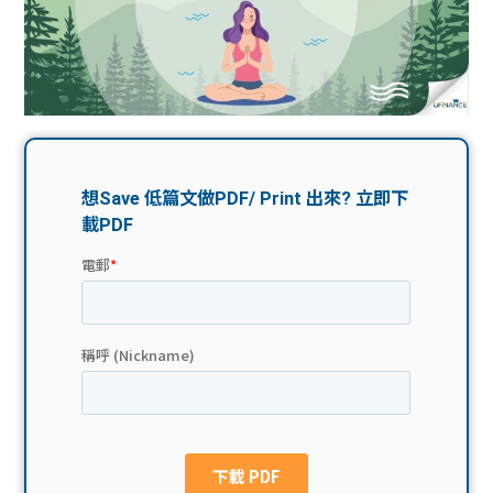
問題
計算
大專
機
學生
生筍
學生
福利
工推
故事
uFina
介
聯絡
分享
nce
搵工
我們
大學
校園
Gui
生學
贊助
de
費貸
Exc
款
han