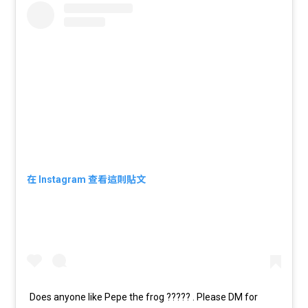
在 Instagram 查看這則貼文
Does anyone like Pepe the frog ????? . Please DM for